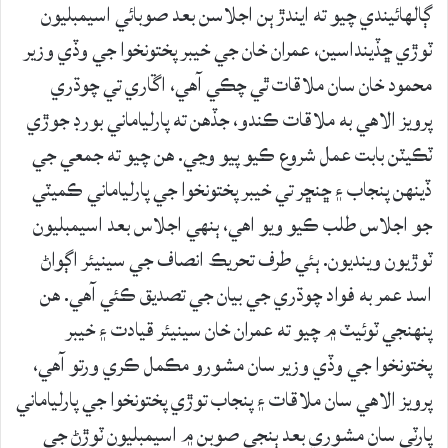
ڳالهائيندي چيو ته ايندڙ ٻن اجلاسن بعد صوبائي اسيمبليون
ٽوڙي ڇڏينداسين، عمران خان جي خيبر پختونخوا جي وڏي وزير
محمود خان سان ملاقات ٿي چڪي آهي، اڱاري تي چوڌري
پرويز الاهي به ملاقات ڪندو، جڏهن ته پارلياماني بورڊ جوڙي
ٽڪيٽن بابت عمل شروع ڪيو پيو وڃي. هن چيو ته جمعي جي
ڏينهن پنجاب ۽ ڇنڇر تي خيبر پختونخوا جي پارلياماني ڪميٽي
جو اجلاس طلب ڪيو ويو اهي، ٻنهي اجلاس بعد اسيمبليون
ٽوڙيون وينديون. ٻئي طرف تحريڪ انصاف جي سينيئر اڳواڻ
اسد عمر به فواد چوڌري جي بيان جي تصديق ڪئي آهي. هن
پنهنجي ٽوئيٽ ۾ چيو ته عمران خان سينيئر قيادت ۽ خيبر
پختونخوا جي وڏي وزير سان مشورو مڪمل ڪري ورتو آهي،
پرويز الاهي سان ملاقات ۽ پنجاب توڙي پختونخوا جي پارلياماني
پارٽي سان مشوري بعد ٻنجي صوبن ۾ اسيمبليون ٽوڙڻ جي