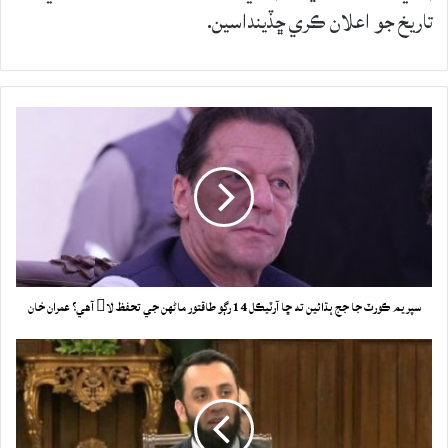
تاريخ جو اعلان ڪري ڇڏينداسين.
سپريم ڪورٽ جا جج ٻڌائين ته ڇا آرٽيڪل 14 رڳو طاقتور ماڻهن جي تحفظ لا آهي؟ عمران خان