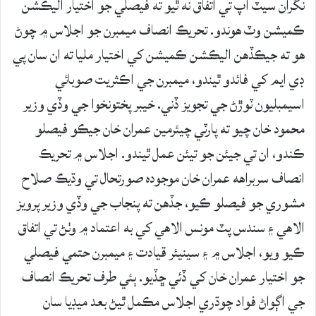
نگران سيٽ اپ تي اتفاق نه ٿيو ته فيصلي جو اختيار اليڪشن
ڪميشن وٽ هوندو. تحريڪ انصاف ميمبرن جو اجلاس ۾ چوڻ
هو ته جيڪڏهن اليڪشن ڪميشن کي اختيار مليا ته ان سان پي
ڊي ايم کي فائدو ٿيندو، ميمبرن جي اڪثريت صوبائي
اسيمبليون ٽوڙڻ جي تجويز ڏني. خيبر پختونخوا جي وڏي وزير
محمود خان چيو ته پارٽي چيئرمين عمران خان جيڪو فيصلو
ڪندو، ان تي جيئن جو تيئن عمل ٿيندو. اجلاس ۾ تحريڪ
انصاف سربراهه عمران خان موجوده صورتحال تي وڌيڪ صلاح
مشوري جو فيصلو ڪيو، جڏهن ته پنجاب جي وڏي وزير پرويز
الاهي ۽ سندس پٽ مونس الاهي کي به اعتماد ۾ وٺڻ تي اتفاق
ڪيو ويو، اجلاس ۾ ۽ سينيئر قيادت ۽ ميمبرن حتمي فيصلي
جو اختيار عمران خان کي ڏئي ڇڏيو. ٻئي طرف تحريڪ انصاف
جي اڳواڻ فواد چوڌري اجلاس مڪمل ٿيڻ بعد ميڊيا سان