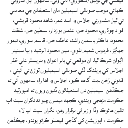
فيصلي جي توثيق (منظوري) ڏني وئي. سامهون آيل اندروني
ڪهاڻي موجب صوبائي اسيمبلين مان استعيفائن جي معاملي
تي ٿيل مشاورتي اجلاس ۾ اسد عمر، شاهه محمود قريشي،
فواد چوڌري، محمود خان، عثمان بوزدار، سبطين خان، شفقت
محمود، ڊاڪٽر ياسمين راشد، عاطف خان، قاسم سوري، تيمور
جهڳڙا، فردوس شميم نقوي، ميان محمود الرشيد ۽ ٻيا سينيئر
اڳواڻ شريڪ ٿيا. ان موقعي تي بابر اعواڻ ۽ بئريسٽر علي ظفر
اجلاس کي بريفنگ ڏئي صوبائي اسيمبليون ٽوڙڻ تي آئيني ۽
قانوني رُخن بابت آگاهه ڪيو، اجلاس ۾ اها راءِ سامهون آئي ته
جيڪڏهن اسيمبلين تان استعيفائون ڏنيون ويون ته امپورٽيڊ
حڪومت مڙهجي ويندي، ڪجهه ميمبرن چيو ته نگران سيٽ اپ
تائين هاڻوڪا وڏا وزير ئي برقرار رهن، نگران سيٽ اپ لاءِ
حڪومت ۽ اپوزيشن کي گڏجي فيصلو ڪرڻو پوندو، جيڪڏهن