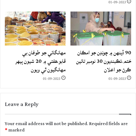
01-09-2023
90 ڏينهن ۾ چونڊن جو امڪان
مهانگائي جو طوفان بي
ختم،تڪبنديون 30 نومبر تائين
قابو،هفتي ۾ 20 شيون ٻيهر
ڪرڻ جو اعلان
مهانگيون ٿي ويون
01-09-2023
01-09-2023
Leave a Reply
Your email address will not be published.
Required fields are
*
marked