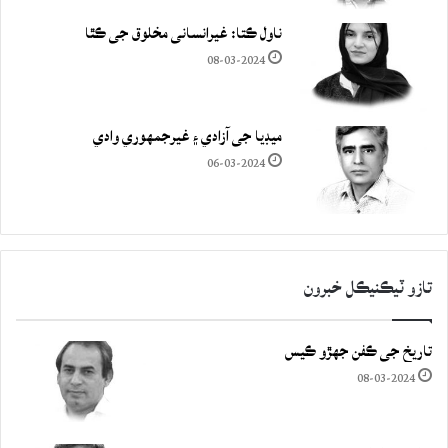
ناول ڪتا: غيرانساني مخلوق جي ڪٿا
08-03-2024
ميڊيا جي آزادي ۽ غيرجمھوري وادي
06-03-2024
تازو ٽيڪنيڪل خبرون
تاريخ جي ڪفن جھڙو ڪيس
08-03-2024