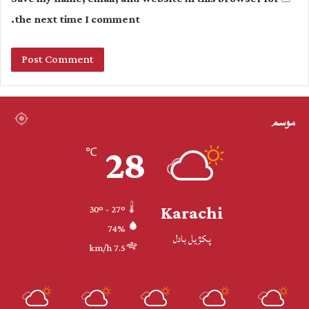
the next time I comment.
موسم
28
℃
Karachi
30º - 27º
74%
پکڙيل بادل
7.5 km/h