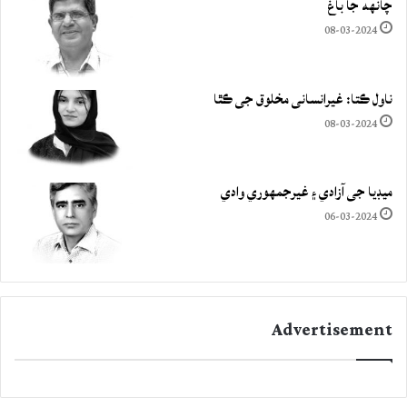
چانهه جا باغ
08-03-2024
ناول ڪتا: غيرانساني مخلوق جي ڪٿا
08-03-2024
ميڊيا جي آزادي ۽ غيرجمھوري وادي
06-03-2024
Advertisement