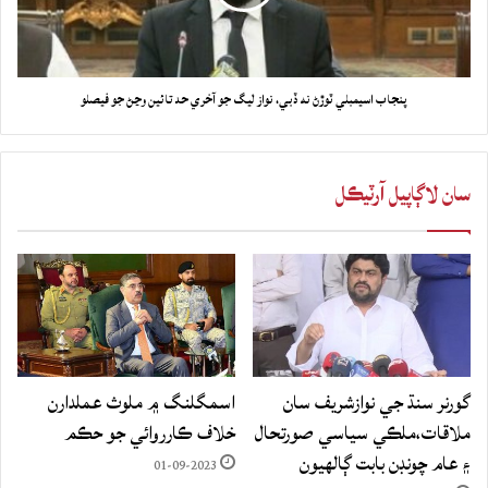
پنجاب اسيمبلي ٽوڙڻ نه ڏبي، نواز ليگ جو آخري حد تائين وڃڻ جو فيصلو
سان لاڳاپيل آرٽيڪل
گورنر سنڌ جي نوازشريف سان
اسمگلنگ ۾ ملوث عملدارن
ملاقات،ملڪي سياسي صورتحال
خلاف ڪارروائي جو حڪم
۽ عام چونڊن بابت ڳالهيون
01-09-2023