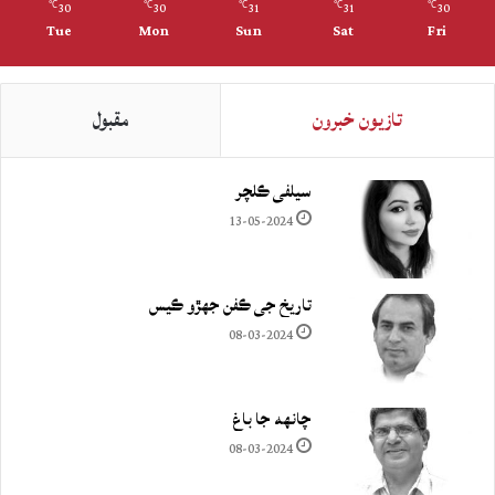
30
30
31
31
30
℃
℃
℃
℃
℃
Tue
Mon
Sun
Sat
Fri
تازيون خبرون
مقبول
سيلفي ڪلچر
13-05-2024
تاريخ جي ڪفن جھڙو ڪيس
08-03-2024
چانهه جا باغ
08-03-2024