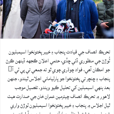
تحريڪ انصاف جي قيادت پنجاب ۽ خيبر پختونخوا اسيمبليون
ٽُوڙڻ جي منظوري ڏئي ڇڏي، حتمي اعلان ڪجهه ڏينهن ڪرڻ
جو امڪان آهي، فواد چوڌري چوي ٿو ته جمعي تي پي ٽي آ
پنجاب ۽ ڇنڇر تي پختونخوا جو پارلياماني اجلاس ٿيندو، جنهن
بعد ٻنهي اسيمبلين کي تحليل ڪيو ويندو. تفصيل موجب
لاهور ۾ تحريڪ انصاف چيئرمين عمران خان جي صدارت هيٺ
ٿيل اجلاس ۾ پنجاب ۽ خيبر پختونخوا اسيمبليون ٽوڙڻ واري