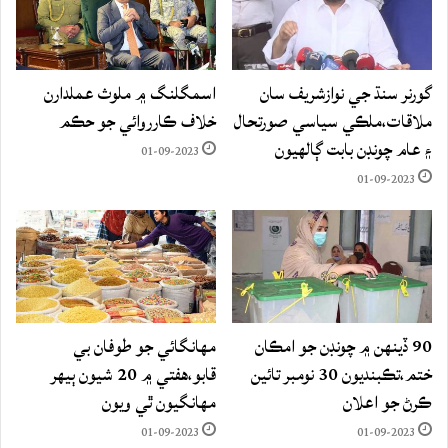
گورنر سنڌ جي نوازشريف سان
اسمگلنگ ۾ ملوث عملدارن
ملاقات،ملڪي سياسي صورتحال
خلاف ڪارروائي جو حڪم
۽ عام چونڊن بابت ڳالهيون
01-09-2023
01-09-2023
90 ڏينهن ۾ چونڊن جو امڪان
مهانگائي جو طوفان بي
ختم،تڪبنديون 30 نومبر تائين
قابو،هفتي ۾ 20 شيون ٻيهر
ڪرڻ جو اعلان
مهانگيون ٿي ويون
01-09-2023
01-09-2023