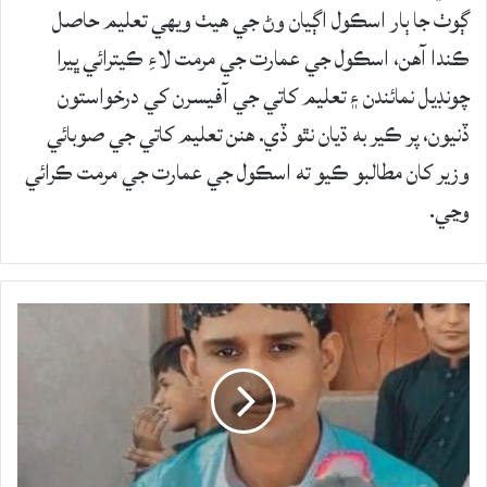
ڳوٺ جا ٻار اسڪول اڳيان وڻ جي هيٺ ويهي تعليم حاصل
ڪندا آهن، اسڪول جي عمارت جي مرمت لاءِ ڪيترائي ڀيرا
چونڊيل نمائندن ۽ تعليم کاتي جي آفيسرن کي درخواستون
ڏنيون، پر ڪير به ڌيان نٿو ڏي. هنن تعليم کاتي جي صوبائي
وزير کان مطالبو ڪيو ته اسڪول جي عمارت جي مرمت ڪرائي
وڃي.