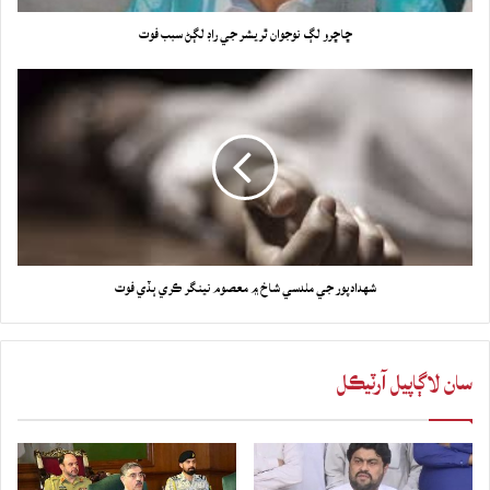
ڇاڇرو لڳ نوجوان ٿريشر جي راڊ لڳڻ سبب فوت
شهدادپور جي ملدسي شاخ ۾ معصوم نينگر ڪري ٻڏي فوت
سان لاڳاپيل آرٽيڪل