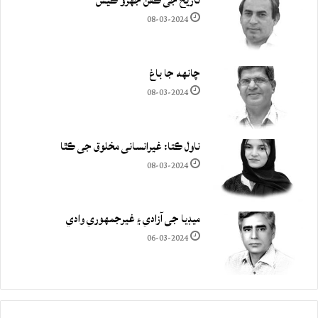
تاريخ جي ڪفن جھڙو ڪيس
08-03-2024
چانهه جا باغ
08-03-2024
ناول ڪتا: غيرانساني مخلوق جي ڪٿا
08-03-2024
ميڊيا جي آزادي ۽ غيرجمھوري وادي
06-03-2024