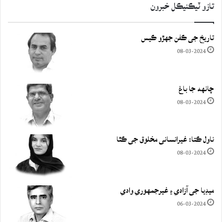
تازو ٽيڪنيڪل خبرون
تاريخ جي ڪفن جھڙو ڪيس
08-03-2024
چانهه جا باغ
08-03-2024
ناول ڪتا: غيرانساني مخلوق جي ڪٿا
08-03-2024
ميڊيا جي آزادي ۽ غيرجمھوري وادي
06-03-2024