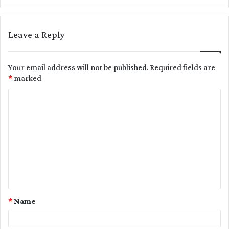
Leave a Reply
Your email address will not be published.
Required fields are
*
marked
C
o
m
m
e
n
t
*
Name
*