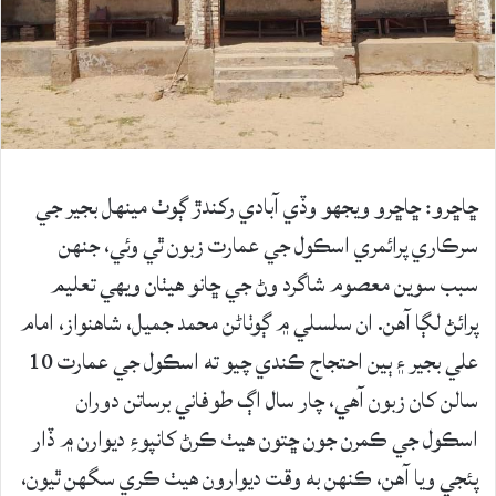
ڇاڇرو: ڇاڇرو ويجهو وڏي آبادي رکندڙ ڳوٺ مينھل بجير جي
سرڪاري پرائمري اسڪول جي عمارت زبون ٿي وئي، جنهن
سبب سوين معصوم شاگرد وڻ جي ڇانو هيٺان ويهي تعليم
پرائڻ لڳا آهن. ان سلسلي ۾ ڳوٺاڻن محمد جميل، شاهنواز، امام
علي بجير ۽ ٻين احتجاج ڪندي چيو ته اسڪول جي عمارت 10
سالن کان زبون آهي، چار سال اڳ طوفاني برساتن دوران
اسڪول جي ڪمرن جون ڇتون ھيٺ ڪرڻ کانپوءِ ديوارن ۾ ڏار
پئجي ويا آهن، ڪنهن به وقت ديوارون هيٺ ڪري سگهن ٿيون،