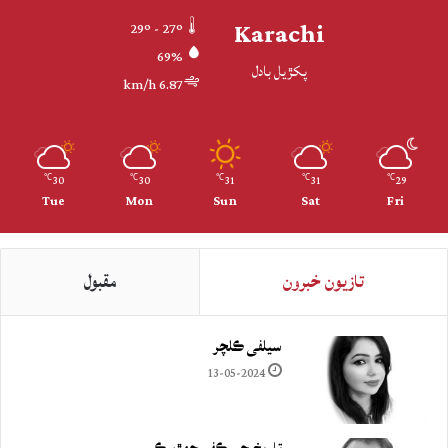
Karachi
29º - 27º
69%
پکڙيل بادل
6.87 km/h
30
30
31
31
29
℃
℃
℃
℃
℃
Tue
Mon
Sun
Sat
Fri
تازيون خبرون
مقبول
سيلفي ڪلچر
13-05-2024