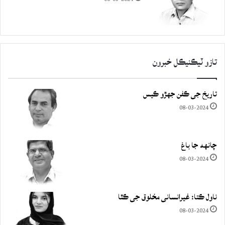
تازو ٽيڪنيڪل خبرون
تاريخ جي ڪفن جھڙو ڪيس
08-03-2024
چانهه جا باغ
08-03-2024
ناول ڪتا: غيرانساني مخلوق جي ڪٿا
08-03-2024