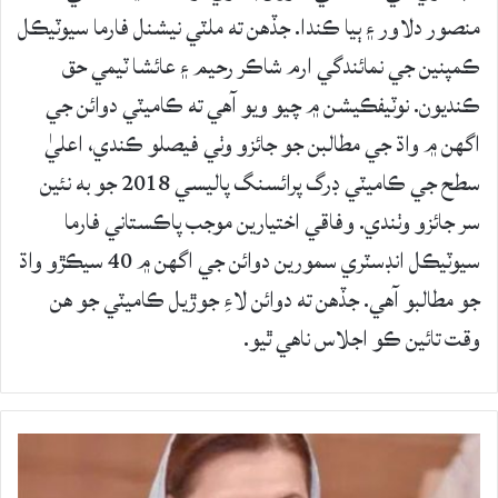
منصور دلاور ۽ ٻيا ڪندا. جڏهن ته ملٽي نيشنل فارما سيوٽيڪل
ڪمپنين جي نمائندگي ارم شاڪر رحيم ۽ عائشا ٽيمي حق
ڪنديون. نوٽيفڪيشن ۾ چيو ويو آهي ته ڪاميٽي دوائن جي
اگهن ۾ واڌ جي مطالبن جو جائزو وٺي فيصلو ڪندي، اعليٰ
سطح جي ڪاميٽي ڊرگ پرائسنگ پاليسي 2018 جو به نئين
سر جائزو وٺندي. وفاقي اختيارين موجب پاڪستاني فارما
سيوٽيڪل انڊسٽري سمورين دوائن جي اگهن ۾ 40 سيڪڙو واڌ
جو مطالبو آهي. جڏهن ته دوائن لاءِ جوڙيل ڪاميٽي جو هن
وقت تائين ڪو اجلاس ناهي ٿيو.