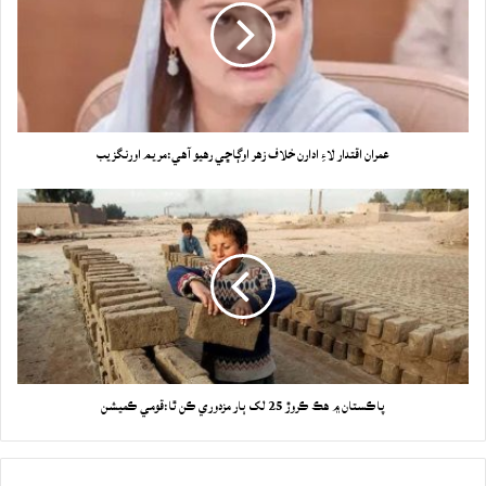
عمران اقتدار لاءِ ادارن خلاف زهر اوڳاڇي رهيو آهي:مريم اورنگزيب
پاڪستان ۾ هڪ ڪروڙ 25 لک ٻار مزدوري ڪن ٿا:قومي ڪميشن