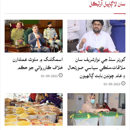
سان لاڳاپيل آرٽيڪل
گورنر سنڌ جي نوازشريف سان
اسمگلنگ ۾ ملوث عملدارن
ملاقات،ملڪي سياسي صورتحال
خلاف ڪارروائي جو حڪم
۽ عام چونڊن بابت ڳالهيون
01-09-2023
01-09-2023