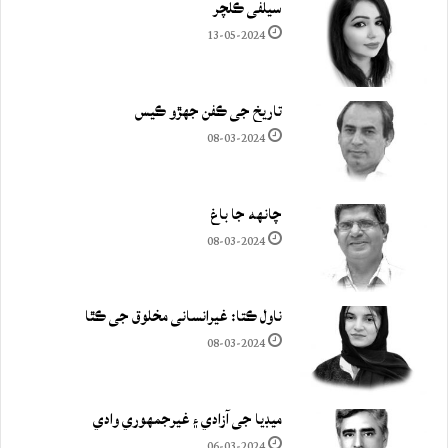
سيلفي ڪلچر
13-05-2024
تاريخ جي ڪفن جھڙو ڪيس
08-03-2024
چانهه جا باغ
08-03-2024
ناول ڪتا: غيرانساني مخلوق جي ڪٿا
08-03-2024
ميڊيا جي آزادي ۽ غيرجمھوري وادي
06-03-2024