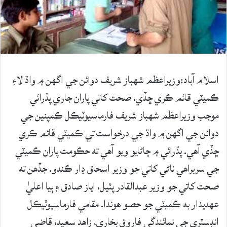
اسلام آباد:وزيراعظم شهباز شريف دوائن جي اگهن ۾ واڌ لاءِ
ڪميٽي قائم ڪري ڇڏي. صحت کاتي پاران جاري پڌرائي
موجب وزيراعظم شهباز شريف فارماسيوٽيڪل ڪمپنين جي
دوائن جي اگهن ۾ واڌ جي درخواست تي ڪميٽي قائم ڪري
ڇڏي آهي. پڌرائي ۾ ڄاڻايو ويو آهي ته حڪومت پاران ڪميٽي
جي سربراهي ناڻي کاتي جو وزير اسحاق ڊار ڪندو. جڏهن ته
صحت کاتي جو وزير عبدالقادر پٽيل، اياز صادق ۽ ٻيا اعليٰ
عهديدار به ڪميٽي جو حصو هوندا. مقامي فارماسيوٽيڪل
انڊسٽري جي نمائندگي فاروق بخاري، زاهد سعيد، قاضي