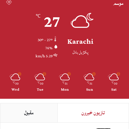
موسم
27
℃
Karachi
30º - 27º
76%
پکڙيل بادل
5.29 km/h
30
30
31
31
30
℃
℃
℃
℃
℃
Wed
Tue
Mon
Sun
Sat
تازيون خبرون
مقبول