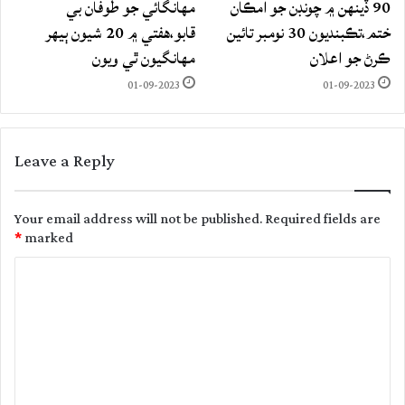
90 ڏينهن ۾ چونڊن جو امڪان
مهانگائي جو طوفان بي
ختم،تڪبنديون 30 نومبر تائين
قابو،هفتي ۾ 20 شيون ٻيهر
ڪرڻ جو اعلان
مهانگيون ٿي ويون
01-09-2023
01-09-2023
Leave a Reply
Your email address will not be published.
Required fields are
*
marked
C
o
m
m
e