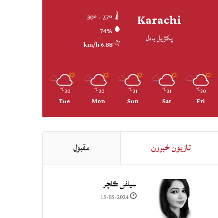
Karachi
30º - 27º
74%
پکڙيل بادل
6.88 km/h
30
30
31
31
30
℃
℃
℃
℃
℃
Tue
Mon
Sun
Sat
Fri
تازيون خبرون
مقبول
سيلفي ڪلچر
13-05-2024