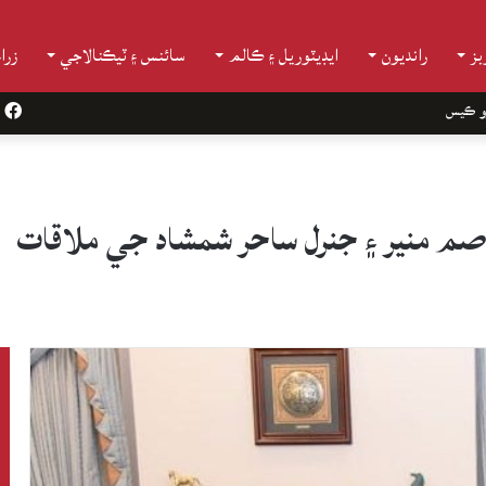
ز
رانديون
ايڊيٽوريل ۽ ڪالم
سائنس ۽ ٽيڪنالاجي
زرا
و ڪيس
k
صم منير ۽ جنرل ساحر شمشاد جي ملاقات