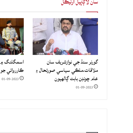
سان لاڳاپيل آرٽيڪل
گورنر سنڌ جي نوازشريف سان
اسمگلنگ ۾ م
ملاقات،ملڪي سياسي صورتحال ۽
ڪارروائي جو
عام چونڊن بابت ڳالهيون
01-09-2023
01-09-2023