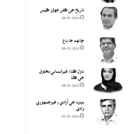
تاريخ جي ڪفن جھڙو ڪيس
08-03-2024
چانهه جا باغ
08-03-2024
ناول ڪتا: غيرانساني مخلوق
جي ڪٿا
08-03-2024
ميڊيا جي آزادي ۽ غيرجمھوري
وادي
06-03-2024