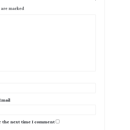
s are marked
C
o
m
m
e
n
t
*
Email
r the next time I comment.