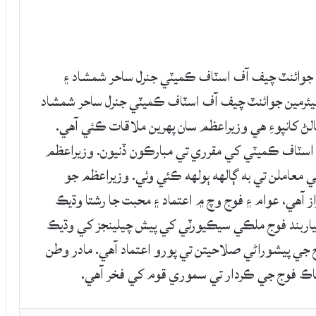
ن جوائنٽ چيف آف اسٽاف ڪميٽي جنرل ساحر شمشاد ۽
يئرمين جوائنٽ چيف آف اسٽاف ڪميٽي جنرل ساحر شمشاد
لڻ کانپوءِ هي وزيراعظم سان پهرين ملاقات ڪئي آهي.
اسٽاف ڪميٽي کي مقرري تي مبارڪون ڏنيون. وزيراعظم
معاملن تي به ڳالهه ٻولهه ڪئي وئي. وزيراعظم جو
 آهي، عوام ۽ فوج وچ ۾ اعتماد ۽ محبت جا رشتا وڌيڪ
هٿياربند فوج ملڪي سيڪيورٽي کي پيش چيلينجز کي وڌيڪ
ج جي پيشوراڻي صلاحيتن تي پورو اعتماد آهي. مادر وطن
اڪ فوج جي ڪردار تي سموري قوم کي فخر آهي.