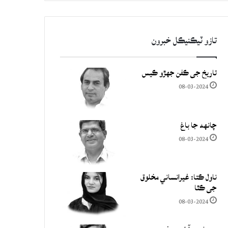
تازو ٽيڪنيڪل خبرون
تاريخ جي ڪفن جھڙو ڪيس
08-03-2024
چانهه جا باغ
08-03-2024
ناول ڪتا: غيرانساني مخلوق
جي ڪٿا
08-03-2024