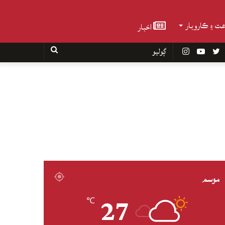
عت ۽ ڪاروبار
اخبار
Faceboo
Twitter
YouTube
Instagram
ڳوليو
موسم
27
℃