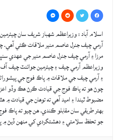
Messenger
Reddit
Twitter
Facebook
اسلام آباد : وزيراعظم شهباز شريف سان چيئرمي
آرمي چيف جنرل عاصم منير ملاقات ڪئي آهي. چ
مرزا ۽ آرمي چيف جنرل عاصم منير جي عهدي سنڀا
وزيراعظم آرمي چيف ۽ چيئرمين جوائنٽ چيف آف 
۽ آرمي چيف جي ملاقات ۾ پاڪ فوج جي پيشوراڻي 
چوڻ هو ته پاڪ فوج جي قيادت ڪرڻ هڪ وڏو اعزاز
مضبوط ٿيندا ۽ اميد آهي ته توهان جي قيادت ۾ 
بهتر طريقي سان مقابلو ڪندي. هن چيو ته پاڪ فو
جو تحفظ سلامتي ۽ دهشتگردي کي منهن ڏيڻ ۾ پ