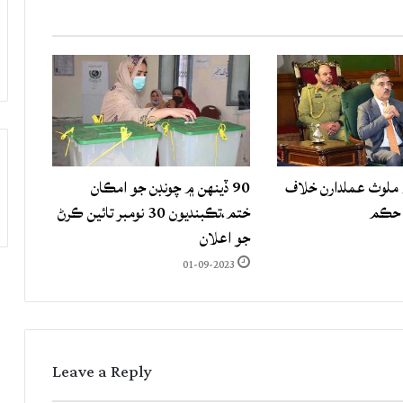
لوث عملدارن خلاف
90 ڏينهن ۾ چونڊن جو امڪان
 حڪم
ختم،تڪبنديون 30 نومبر تائين ڪرڻ
جو اعلان
01-09-2023
Leave a Reply