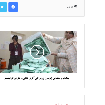
Facebook
ونڊ ڪريو
پنجاب ۾ مڪاني چونڊون اپريل جي آخري هفتي ۾ ڪرائڻ جو فيصلو