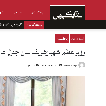
پاڪستان
عالمي
شوب
تاريخ جي ڪفن جھڙ
بريڪنگ نيوز
اسلام آباد
پاڪستان
وزيراعظم شهبازشريف سان جنرل عا
Send
6
0
30-11-2022
Satram Sangi
an
email