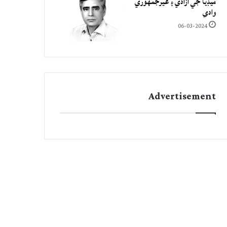
ميڊيا جي آزادي ۽ غيرجمھوري
وادي
06-03-2024
Advertisement