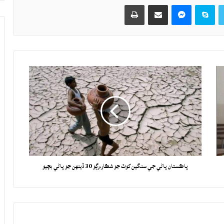
Twitter
Skype
Messenger
حصيداري ڪريو اي ميل ذريعي
اپيو
پاڪستان پاڻي جي سنگين کوٽ جو شڪار،رڳو 30 ڏينهن جو پاڻي بچيو