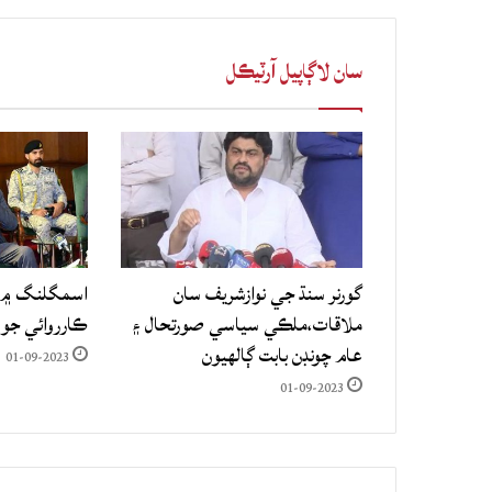
سان لاڳاپيل آرٽيڪل
گورنر سنڌ جي نوازشريف سان
اسمگلنگ ۾ م
ملاقات،ملڪي سياسي صورتحال ۽
ڪارروائي جو
عام چونڊن بابت ڳالهيون
01-09-2023
01-09-2023