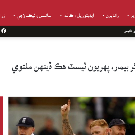
ز
رانديون
ايڊيٽوريل ۽ ڪالم
سائنس ۽ ٽيڪنالاجي
زرا
و ڪيس
k
گر بيمار، پهريون ٽيسٽ هڪ ڏينهن ملتوي