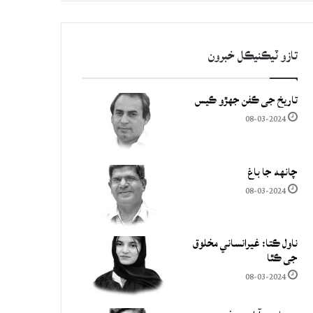
تازو ٽيڪنيڪل خبرون
تاريخ جي ڪفن جھڙو ڪيس
08-03-2024
چانهه جا باغ
08-03-2024
ناول ڪتا: غيرانساني مخلوق
جي ڪٿا
08-03-2024