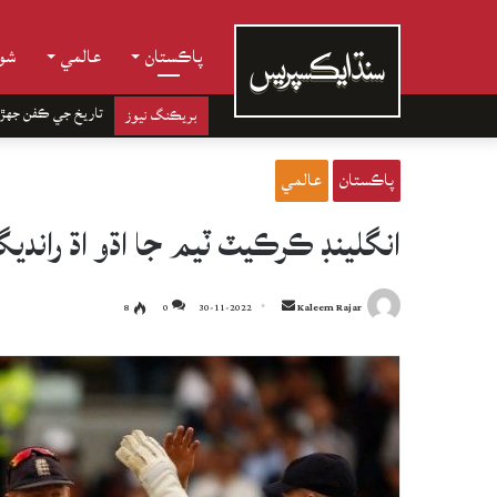
پاڪستان
عالمي
شوب
تاريخ جي ڪفن جھڙ
بريڪنگ نيوز
پاڪستان
عالمي
انگلينڊ ڪرڪيٽ ٽيم جا اڌو اڌ راندي
Send
8
0
30-11-2022
Kaleem Rajar
an
email