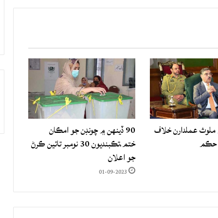
لوث عملدارن خلاف
90 ڏينهن ۾ چونڊن جو امڪان
 حڪم
ختم،تڪبنديون 30 نومبر تائين ڪرڻ
جو اعلان
01-09-2023