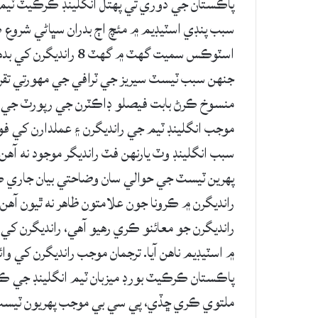
پاڪستان جي دوري تي پهتل انگلينڊ ڪرڪيٽ ٽيم جا ا
سبب پنڊي اسٽيڊيم ۾ مئچ اڄ بدران سڀاڻي شروع ڪ
اسٽوڪس سميت گهٽ ۾ گه
جنهن سبب ٽيسٽ سيريز جي ٽرافي جي مهورتي تقر
منسوخ ڪرڻ بابت فيصلو ڊاڪٽرن جي رپورٽ جي 
موجب انگلينڊ ٽيم جي رانديگرن ۽ عملدارن کي ف
سبب انگلينڊ وٽ يارنهن فٽ رانديگر موجود نه آه
پهرين ٽيسٽ جي حوالي سان وضاحتي بيان جاري ڪيو
رانديگرن ۾ ڪرونا جون علامتون ظاهر نه ٿيون آهن ۽
رانديگرن جو معائنو ڪري رهيو آهي، رانديگرن ک
۾ اسٽيڊيم ناهن آيا. ترجمان موجب رانديگرن کي و
ملتوي ڪري ڇڏي، پي سي بي موجب پهريون ٽيسٽ 