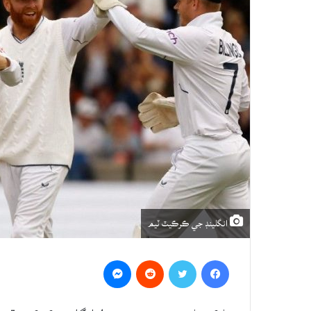
انگلينڊ جي ڪرڪيٽ ٽيم
Messenger
Reddit
Twitter
Facebook