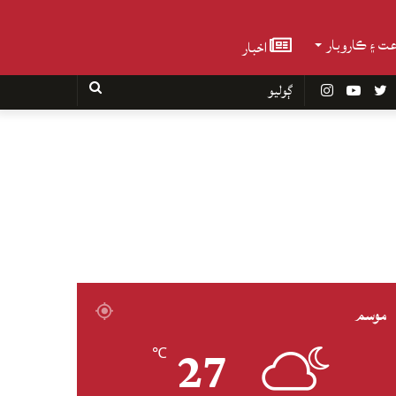
عت ۽ ڪاروبار
اخبار
Faceboo
Twitter
YouTube
Instagram
ڳوليو
موسم
27
℃