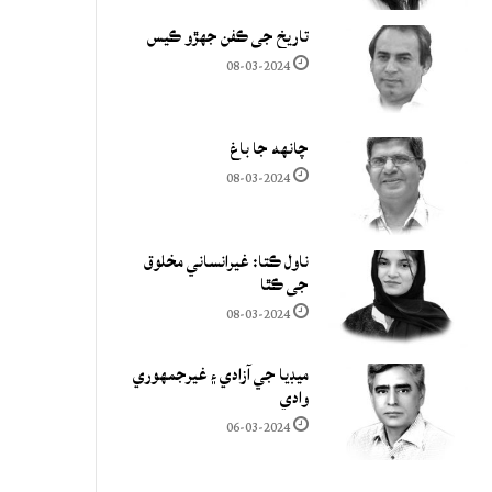
تاريخ جي ڪفن جھڙو ڪيس
08-03-2024
چانهه جا باغ
08-03-2024
ناول ڪتا: غيرانساني مخلوق
جي ڪٿا
08-03-2024
ميڊيا جي آزادي ۽ غيرجمھوري
وادي
06-03-2024