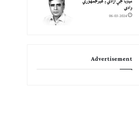
ميڊيا جي آزادي ۽ غيرجمھوري
وادي
06-03-2024
Advertisement