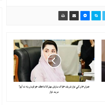
Twitter
Skype
Messenger
حصيداري ڪريو اي ميل ذريعي
اپيو
عمران خان کي نواز شريف خلاف سازش مهل قائداعظم جو فرمان ياد نه آيو؟
مريم نواز