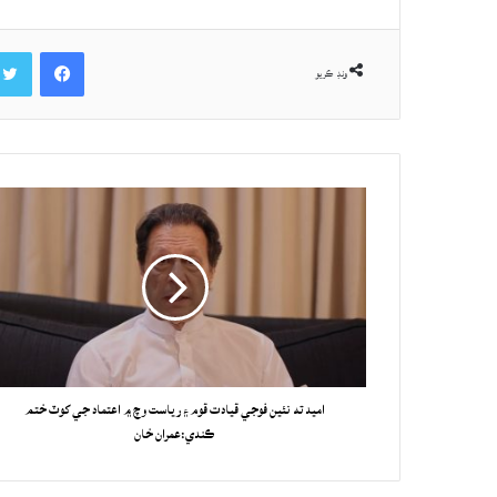
Facebook
ونڊ ڪريو
اميد ته نئين فوجي قيادت قوم ۽ رياست وچ ۾ اعتماد جي کوٽ ختم
ڪندي:عمران خان