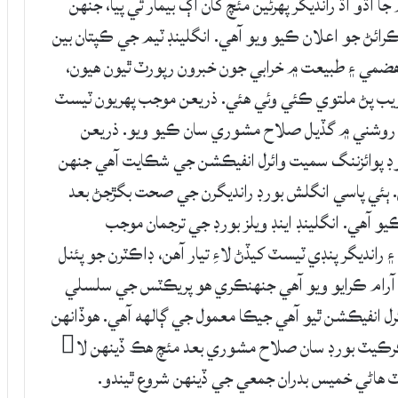
ڌو اڌ رانديگر پهرئين مئچ کان اڳ بيمار ٿي پيا، جنهن
رائڻ جو اعلان ڪيو ويو آهي. انگلينڊ ٽيم جي ڪپتان بين
ٽ 8 رانديگرن کي بدهضمي ۽ طبيعت ۾ خرابي جون خبرون رپورٽ ٿيون هيون،
يب پڻ ملتوي ڪئي وئي هئي. ذريعن موجب پهريون ٽيسٽ
روشني ۾ گڏيل صلاح مشوري سان ڪيو ويو. ذريعن
وڊ پوائزننگ سميت وائرل انفيڪشن جي شڪايت آهي جنهن
ن. ٻئي پاسي انگلش بورڊ رانديگرن جي صحت بگڙجڻ بعد
 آهي. انگلينڊ اينڊ ويلز بورڊ جي ترجمان موجب
 رانديگر پنڊي ٽيسٽ کيڏڻ لاءِ تيار آهن، ڊاڪٽرن جو پئنل
ي آرام ڪرايو ويو آهي جنهنڪري هو پريڪٽس جي سلسلي
ائرل انفيڪشن ٿيو آهي جيڪا معمول جي ڳالهه آهي. هوڏانهن
پاڪستان ڪرڪيٽ بورڊ ميزبان ٽيم انگلينڊ جي ڪرڪيٽ بورڊ سان صلاح مشوري بعد مئچ هڪ ڏينهن لا
هاڻي خميس بدران جمعي جي ڏينهن شروع ٿيندو.