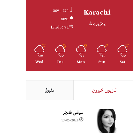
Karachi
30º - 27º
80%
پکڙيل بادل
6.72 km/h
30
30
31
31
30
℃
℃
℃
℃
℃
Wed
Tue
Mon
Sun
Sat
تازيون خبرون
مقبول
سيلفي ڪلچر
13-05-2024