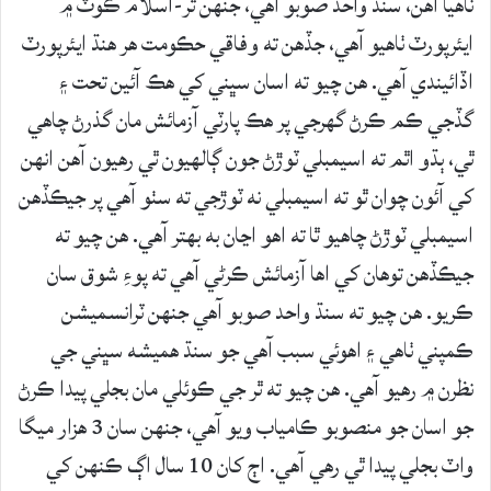
ٺاهيا آهن، سنڌ واحد صوبو آهي، جنهن ٿر-اسلام ڪوٽ ۾
ايئرپورٽ ٺاهيو آهي، جڏهن ته وفاقي حڪومت هر هنڌ ايئرپورٽ
اڏائيندي آهي. هن چيو ته اسان سڀني کي هڪ آئين تحت ۽
گڏجي ڪم ڪرڻ گهرجي پر هڪ پارٽي آزمائش مان گذرڻ چاهي
ٿي، ٻڌو اٿم ته اسيمبلي ٽوڙڻ جون ڳالهيون ٿي رهيون آهن انهن
کي آئون چوان ٿو ته اسيمبلي نه ٽوڙجي ته سٺو آهي پر جيڪڏهن
اسيمبلي ٽوڙڻ چاهيو ٿا ته اهو اڃان به بهتر آهي. هن چيو ته
جيڪڏهن توهان کي اها آزمائش ڪرڻي آهي ته پوءِ شوق سان
ڪريو. هن چيو ته سنڌ واحد صوبو آهي جنهن ٽرانسميشن
ڪمپني ٺاهي ۽ اهوئي سبب آهي جو سنڌ هميشه سڀني جي
نظرن ۾ رهيو آهي. هن چيو ته ٿر جي ڪوئلي مان بجلي پيدا ڪرڻ
جو اسان جو منصوبو ڪامياب ويو آهي، جنهن سان 3 هزار ميگا
واٽ بجلي پيدا ٿي رهي آهي. اڄ کان 10 سال اڳ ڪنهن کي