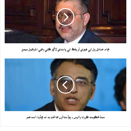
ڄام صادق پل تي هيوي ٽريفڪ تي پابندي لاڳو ڪئي وڃي: شرجيل ميمڻ
سنڌ حڪومت ڪرونا وائرس ۽ ٻوڏ متاثرن جا فنڊ به نه ڇڏيا: اسد عمر