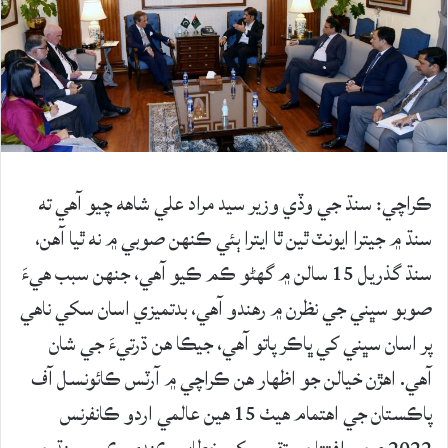
ڪراچي: سنڌ جي وڏي وزير سيد مراد علي شاهه چيو آهي ته
سنڌ ۾ جيترا ايونٽ ٿين ٿا ايترا ٻئي ڪنهن صوبي ۾ نه ٿيا آهن،
سنڌ گذريل 15 سالن ۾ گهڻو ڪم ڪيو آهي، جنهن سبب هيءَ
صوبو سڀني جي نظرن ۾ رهندو آهي، بدتميزي اسان سکي ناهي
پر اسان سڀني کي ڀاڪر پاتو آهي، جيڪا هن ڌرتيءَ جي شان
آهي. اهڙن خيالن جو اظهار هن ڪراچي ۾ آرٽس ڪائونسل آف
پاڪستان جي اهتمام هيٺ 15 هين عالمي اردو ڪانفرنس