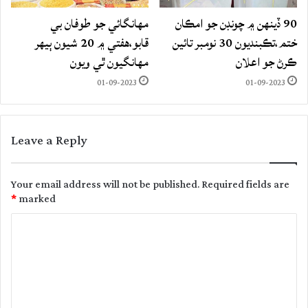
90 ڏينهن ۾ چونڊن جو امڪان
مهانگائي جو طوفان بي
ختم،تڪبنديون 30 نومبر تائين
قابو،هفتي ۾ 20 شيون ٻيهر
ڪرڻ جو اعلان
مهانگيون ٿي ويون
01-09-2023
01-09-2023
Leave a Reply
Your email address will not be published.
Required fields are
*
marked
C
o
m
m
e