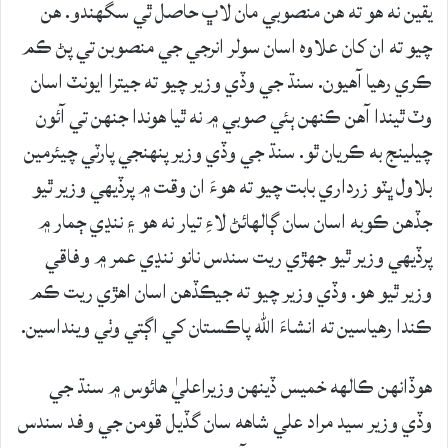
يقين نه هو ته هن منصوبي مان لاڀ حاصل ٿي سگهندو. هن
چيو ته ان کان علاوه اسان سولر انرجي جي منصوبن تي پڻ ڪم
ڪري رهيا آهيون. سنڌ جي وڏي وزير چيو ته جيترا ايونٽ اسان
وٽ ٿيندا آهن ڪنهن ٻئي صوبي ۾ نه ٿيا هوندا جنهن تي آئون
چيلينج به ڪريان ٿو. سنڌ جي وڏي وزير پنهنجي پارٽي چيئرمين
بلاول ڀٽو زرداري بابت چيو ته هوءَ ان وقت ۾ پرڏيهي وزير ٿيو
جڏهن ڪوبه اسان سان ڳالهائڻ لاءِ تيار نه هو ۽ ننڍي ڄمار ۾
پرڏيهي وزير ٿيو جهڙي ريت سندس نانو ننڍي عمر ۾ وفاقي
وزير ٿيو هو. وڏي وزير چيو ته جيڪڏهن اسان اهڙي ريت ڪم
ڪندا رهياسين ته انشاءَ الله پاڪستان کي اڳتي وٺي وينداسين.
هوڏانهن ڪالهه خميس ڏينهن وزيراعليٰ هائوس ۾ سنڌ جي
وڏي وزير سيد مراد علي شاهه سان گڏيل قومن جي وفد سندس