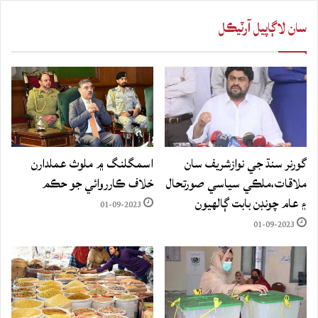
سان لاڳاپيل آرٽيڪل
گورنر سنڌ جي نوازشريف سان
اسمگلنگ ۾ ملوث عملدارن
ملاقات،ملڪي سياسي صورتحال
خلاف ڪارروائي جو حڪم
۽ عام چونڊن بابت ڳالهيون
01-09-2023
01-09-2023