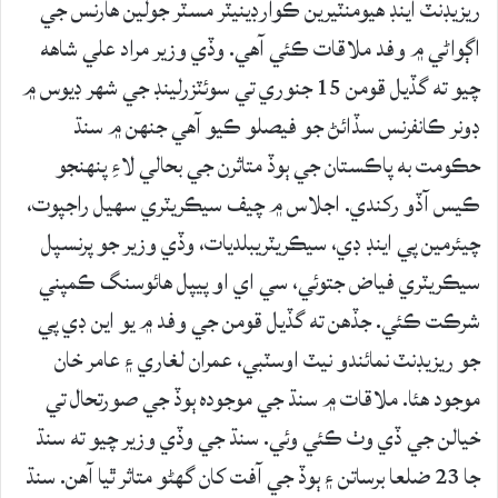
ريزيڊنٽ اينڊ هيومنٽيرين ڪوآرڊينيٽر مسٽر جولين هارنس جي
اڳواڻي ۾ وفد ملاقات ڪئي آهي. وڏي وزير مراد علي شاهه
چيو ته گڏيل قومن 15 جنوري تي سوئٽزرلينڊ جي شهر ڊيوس ۾
ڊونر ڪانفرنس سڏائڻ جو فيصلو ڪيو آهي جنهن ۾ سنڌ
حڪومت به پاڪستان جي ٻوڏ متاثرن جي بحالي لاءِ پنهنجو
ڪيس آڏو رکندي. اجلاس ۾ چيف سيڪريٽري سهيل راجپوت،
چيئرمين پي اينڊ ڊي، سيڪريٽريبلديات، وڏي وزير جو پرنسپل
سيڪريٽري فياض جتوئي، سي اي او پيپل هائوسنگ ڪمپني
شرڪت ڪئي. جڏهن ته گڏيل قومن جي وفد ۾ يو اين ڊي پي
جو ريزيڊنٽ نمائندو نيٽ اوسٽبي، عمران لغاري ۽ عامر خان
موجود هئا. ملاقات ۾ سنڌ جي موجوده ٻوڏ جي صورتحال تي
خيالن جي ڏي وٺ ڪئي وئي. سنڌ جي وڏي وزير چيو ته سنڌ
جا 23 ضلعا برساتن ۽ ٻوڏ جي آفت کان گهڻو متاثر ٿيا آهن. سنڌ