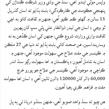
واپس موٽي ايندو آهي. سنڌ جي وڏي وزير شرڪت ڪندڙن کي
پنهنجي حڪومت جي ڪارڪردگيءَ بابت ٻڌايو ته اسان گذريل
15 سالن ۾ گهڻو ڪم ڪيو آهي، جنهن ۾ ثقافت کاتو به اچي
ٿو وڃي ۽ اسان جي ليڊر ذوالفقار علي ڀٽي سڀ کان پهرين
ثقافت واري وزارت شروع ڪئي، جنهن کي اسان ڪڏهن به نه
وسارينداسين. هن صحت کاتي بابت ٻڌايو ته دنيا جي 27 ملڪن
۾ ڪينسر جي مفت علاج جي سهولت موجود آهي، جنهن ۾
اسان به شامل آهيون ۽ پاڪستان ۾ اها سهولت رڳو سنڌ اندر
ڪراچي ۾ موجود آهي. ڪينسر جي علاج جو پورو خرچ
60,000 ڊالر کان 120000 ڊالرن تائين آهي ۽ اسان اها سهولت
مفت ۾ فراهم ڪري رهيا آهيون.
هن چيو ته سنڌ واحد صوبو آهي، جنهن سنڌو درياءَ تي ٻه پل