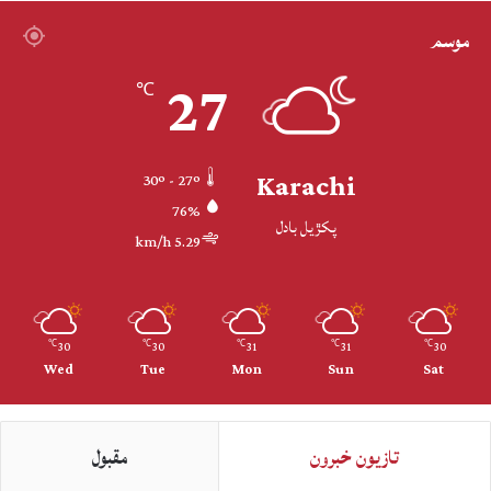
موسم
27
℃
Karachi
30º - 27º
76%
پکڙيل بادل
5.29 km/h
30
30
31
31
30
℃
℃
℃
℃
℃
Wed
Tue
Mon
Sun
Sat
تازيون خبرون
مقبول