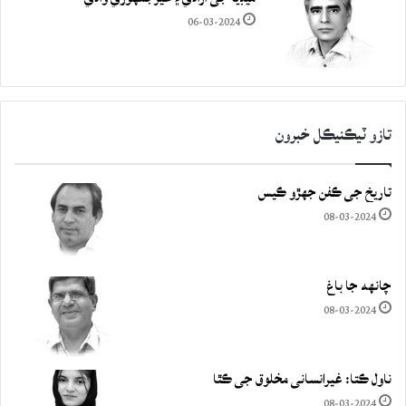
06-03-2024
تازو ٽيڪنيڪل خبرون
تاريخ جي ڪفن جھڙو ڪيس
08-03-2024
چانهه جا باغ
08-03-2024
ناول ڪتا: غيرانساني مخلوق جي ڪٿا
08-03-2024