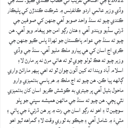
2022ع جي افتتاحي تقريب کي خطاب ڪندي ڪيو. سنڌ جي
وڏي وزير عالمي اردو ڪانفرنس ۾ شرڪت ڪندڙن کي ڀليڪار
ڪندي چيو ته سنڌ واحد صوبو آهي جنهن کي صوفين جي
ڌرتي سڏيو ويندو آهي ۽ هتان رڳو امن جو پيغام ويو آهي. هن
چيو ته سنڌ جي عوام پاڪستان جو ٺهراءُ پاس ڪيو جنهن جي
ڪري اڄ اسان کي هي پيارو ملڪ مليو آهي. سنڌ جي وڏي
وزير چيو ته هڪ ٽولو چوي ٿو ته هاڻي مرڻ نه پر مارڻ لاءِ
اسلام آباد ويندا ته کين آئون چوان ٿو ته اهي ٻيهر مارائڻ واري
ڳالهه پيا ڪن. هن چيو ته اڄ ملڪ ۾ هر پاسي بدتميزي وارو
ماحول بڻيل آهي پر جيتري به ڪوشش ڪريو اسان کان بدتميزي
نٿي پڄي. هن چيو ته سنڌ جي ماڻهن هميشه سڀني جو ڀلو
سوچين ٿا ۽ اهو نه رڳو اسان جي رت ۾ پر هن ڌرتيءَ جي پاڻي ۽
مٽيءَ ۾ شامل آهي ۽ جيڪو به ٿوري وقت لاءِ گمراهه ٿيو اهو