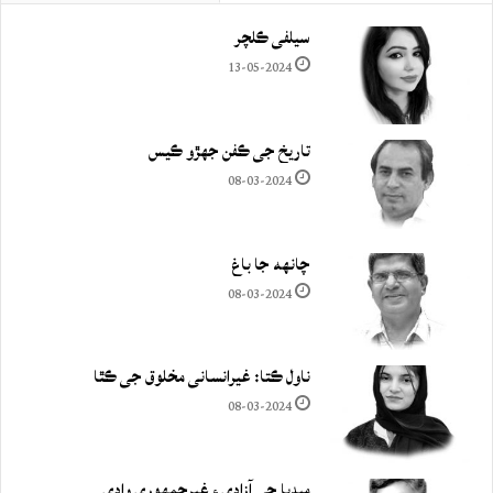
سيلفي ڪلچر
13-05-2024
تاريخ جي ڪفن جھڙو ڪيس
08-03-2024
چانهه جا باغ
08-03-2024
ناول ڪتا: غيرانساني مخلوق جي ڪٿا
08-03-2024
ميڊيا جي آزادي ۽ غيرجمھوري وادي