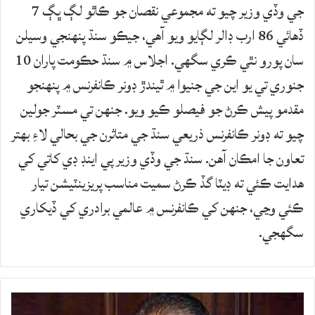
جي وڏي وزير چيو ته مجموعي نقصان جو ڪاٿو لڳ ڀڳ 7
ڏهائي 86 ارب ڊالر لڳايو ويو آهي، جيڪو سنڌ پنهنجي وسيلن
سان پورو نٿي ڪري سگهي. اجلاس ۾ سنڌ حڪومت پاران 10
جنوري تي يو اين جي جنيوا ۾ ٿيندڙ ڊونر ڪانفرنس ۾ پنهنجو
مقدمو پيش ڪرڻ جو فيصلو ڪيو ويو. جنهن تي مسٽر جولين
چيو ته ڊونر ڪانفرنس ذريعي سنڌ جي متاثرن جي بحالي لاءِ بهتر
تعاون جا امڪان آهن. سنڌ جي وڏي وزير پي اينڊ ڊي کاتي کي
هدايت ڪئي ته ڊيٽا گڏ ڪرڻ سميت مناسب پريزينٽيشن تيار
ڪئي وڃي، جنهن کي ڪانفرنس ۾ عالمي برادري کي ڏيکاري
سگهجي.