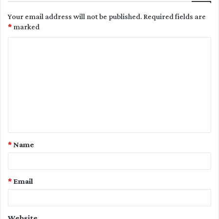
Your email address will not be published.
Required fields are
*
marked
C
o
m
m
e
n
t
*
Name
*
*
Email
Website