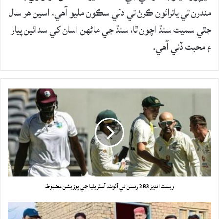
مندرن تي ياترائون ڪرڻ تي دلي سڪون مليو آھي، اسين ھر سال
جٿي سميت سنڌ اچون ٿا، سنڌ جي ماڻهن اسان کي سدائين پيار
۽ محبت ڏني آھي.
ويسٽ انڊيز 283 رنسن تي آئوٽ، آسٽريليا جي پوزيشن مضبوط