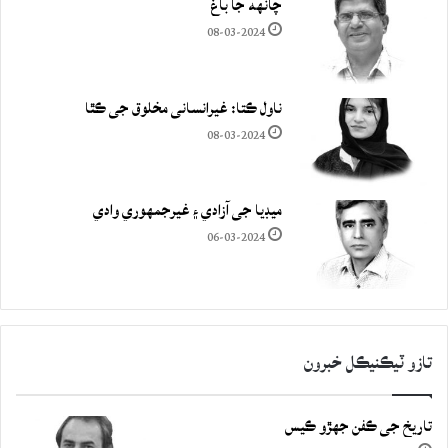
چانهه جا باغ
08-03-2024
ناول ڪتا: غيرانساني مخلوق جي ڪٿا
08-03-2024
ميڊيا جي آزادي ۽ غيرجمھوري وادي
06-03-2024
تازو ٽيڪنيڪل خبرون
تاريخ جي ڪفن جھڙو ڪيس