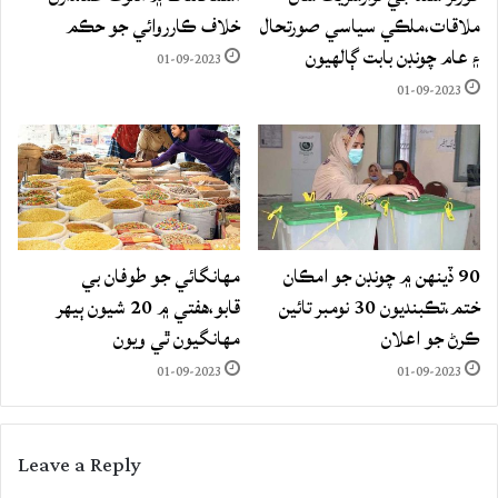
ملاقات،ملڪي سياسي صورتحال
خلاف ڪارروائي جو حڪم
۽ عام چونڊن بابت ڳالهيون
01-09-2023
01-09-2023
90 ڏينهن ۾ چونڊن جو امڪان
مهانگائي جو طوفان بي
ختم،تڪبنديون 30 نومبر تائين
قابو،هفتي ۾ 20 شيون ٻيهر
ڪرڻ جو اعلان
مهانگيون ٿي ويون
01-09-2023
01-09-2023
Leave a Reply