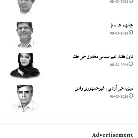
08-03-2024
چانهه جا باغ
08-03-2024
ناول ڪتا: غيرانساني مخلوق جي ڪٿا
08-03-2024
ميڊيا جي آزادي ۽ غيرجمھوري وادي
06-03-2024
Advertisement