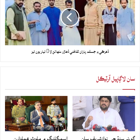
ڏهرڪي ۾ جسقم پاران ثقافتي ڏهاڙو ملهائڻ لا تياريون تيز
سان لاڳاپيل آرٽيڪل
گورنر سنڌ جي نوازشريف سان
اسمگلنگ ۾ ملوث عملدارن