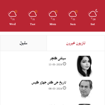
31
31
31
31
28
℃
℃
℃
℃
℃
Wed
Tue
Mon
Sun
Sat
تازيون خبرون
مقبول
سيلفي ڪلچر
13-05-2024
تاريخ جي ڪفن جھڙو ڪيس
08-03-2024