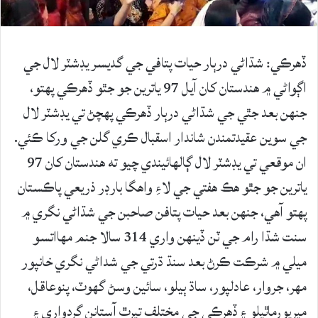
ڏهرڪي: شڌاڻي درٻار حيات پتافي جي گديسر يڊشٽر لال جي
اڳواڻي ۾ ھندستان کان آيل 97 ياترين جو جٿو ڏھرڪي پھتو،
جنهن بعد جٿي جي شڌاڻي درٻار ڏهرڪي پهچڻ تي يڊشٽر لال
جي سوين عقيدتمندن شاندار اسقبال ڪري گلن جي ورکا ڪئي.
ان موقعي تي يڊشٽر لال ڳالھائيندي چيو ته ھندستان کان 97
ياترين جو جٿو ھڪ ھفتي جي لاءِ واھگا بارڊر ذريعي پاڪستان
پھتو آھي، جنهن بعد حيات پتافن صاحبن جي شڌاڻي نگري ۾
سنت شڌا رام جي ٽن ڏينھن واري 314 سالا جنم مھااتسو
ميلي ۾ شرڪت ڪرڻ بعد سنڌ ڌرتي جي شداڻي نگري خانپور
مهر، جروار، عادلپور، ساڌ ٻيلو، سائين وسڻ گھوٽ، پنوعاقل،
ميرپورماٿيلو ۽ ڏھرڪي جي مختلف تيرٿ آستانن گردواري ۽