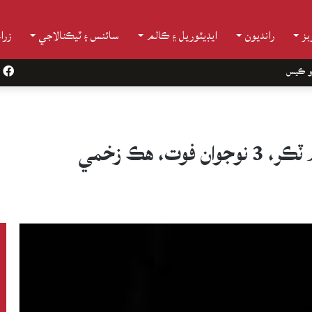
ز
رانديون
ايڊيٽوريل ۽ ڪالم
سائنس ۽ ٽيڪنالاجي
زرا
و ڪيس
k
، هڪ زخمي