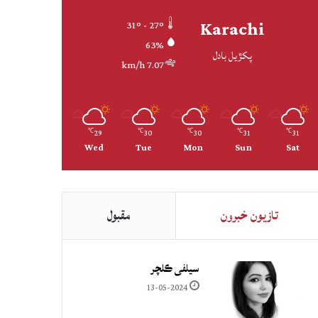
Karachi
31º - 27º
63%
پکڙيل بادل
7.07 km/h
29
30
30
31
31
℃
℃
℃
℃
℃
Wed
Tue
Mon
Sun
Sat
تازيون خبرون
مقبول
سيلفي ڪلچر
13-05-2024