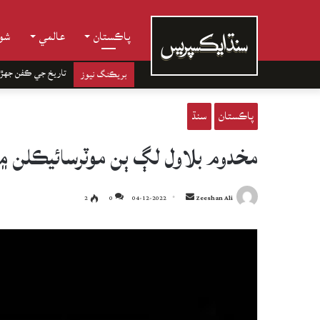
پاڪستان
عالمي
شوب
تاريخ جي ڪفن جھڙ
بريڪنگ نيوز
پاڪستان
سنڌ
مخدوم بلاول لڳ ٻن موٽرسائيڪلن ۾ ٽڪر، 3 نوجوان فوت
Send
2
0
04-12-2022
Zeeshan Ali
an
email