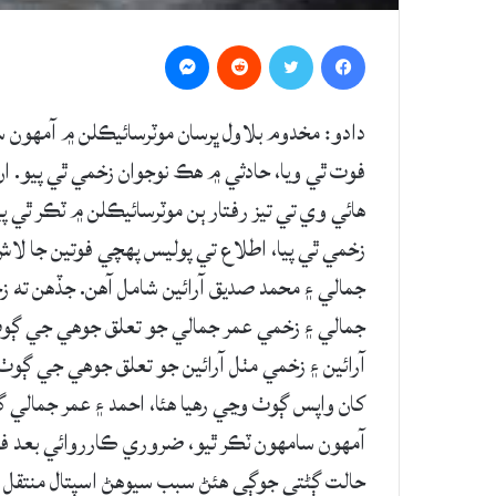
Messenger
Reddit
Twitter
Facebook
فوت ٿي ويا، حادثي ۾ هڪ نوجوان زخمي ٿي پيو. ا
زخمي ٿي پيا، اطلاع تي پوليس پهچي فوتين جا لاش
جمالي ۽ محمد صديق آرائين شامل آهن. جڏهن ته زخ
جمالي ۽ زخمي عمر جمالي جو تعلق جوهي جي ڳوٺ 
آرائين ۽ زخمي مٺل آرائين جو تعلق جوهي جي ڳوٺ 
کان واپس ڳوٺ وڃي رهيا هئا، احمد ۽ عمر جمالي ڳو
آمهون سامهون ٽڪر ٿيو، ضروري ڪارروائي بعد فوت
حالت ڳڻتي جوڳي هئڻ سبب سيوهڻ اسپتال منتقل