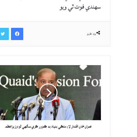
سهندي فوت ٿي ويو
Facebook
ونڊ ڪريو
عمران خان اقتدار لاءِ ملڪي بنياد به ڪمزور ڪري سگهي ٿو:وزيراعظم