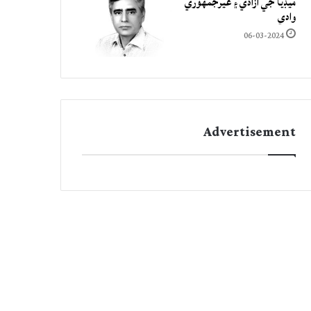
ميڊيا جي آزادي ۽ غيرجمھوري
وادي
06-03-2024
Advertisement