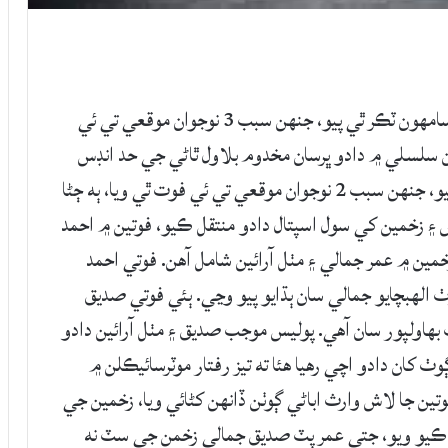
دادو: مخدوم بلاول ڀرسان موٽرسائيڪلن ۾ آمهون سامهون ٽڪر ٿي پيو، جنهن سبب 3 نوجوان موقعي تي ئي
ن سلسلي ۾ دادو ڀرسان مخدوم بلاول ٿاڻي جي حد انڊس
هائي وي تي تيز رفتار ٻن موٽرسائيڪلن ۾ ٽڪر ٿي پيو، جنهن سبب 2 نوجوان موقعي تي ئي فوت ٿي ويا، ٻه ڄڻا
 ۽ زخمين کي سول اسپتال دادو منتقل ڪيو، فوتين ۾ احمد
مين ۾ عمر جمالي ۽ مٺل آرائين شامل آهن. فوتي احمد
الهبچايو جمالي سان ٻڌايو پيو وڃي. ٻئي فوتي صديق
بهاولپور سان آهي. پوليس موجب صديق ۽ مٺل آرائين دادو
ٺ کان دادو اچي رهيا هئا ته تيز رفتار موٽرسائيڪلن ۾
ين جا لاش وارث اباڻي ڳوٺن ڏانهن کڻائي ويا، زخمين جي
 ڪيو ويو، جتي عمر پٽ صديق جمالي زخمن جي سٽ نه