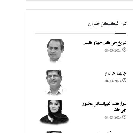
تازو ٽيڪنيڪل خبرون
تاريخ جي ڪفن جھڙو ڪيس
08-03-2024
چانهه جا باغ
08-03-2024
ناول ڪتا: غيرانساني مخلوق
جي ڪٿا
08-03-2024