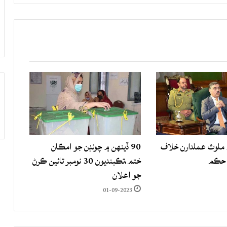
لوث عملدارن خلاف
90 ڏينهن ۾ چونڊن جو امڪان
 حڪم
ختم،تڪبنديون 30 نومبر تائين ڪرڻ
جو اعلان
01-09-2023