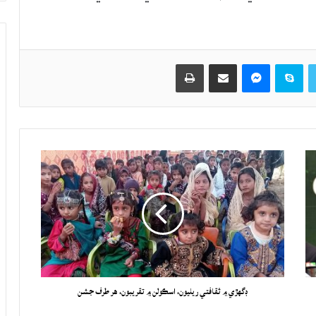
Twitter
Skype
Messenger
حصيداري ڪريو اي ميل ذريعي
اپيو
ڊگهڙي ۾ ثقافتي ريليون، اسڪولن ۾ تقريبون، هر طرف جشن