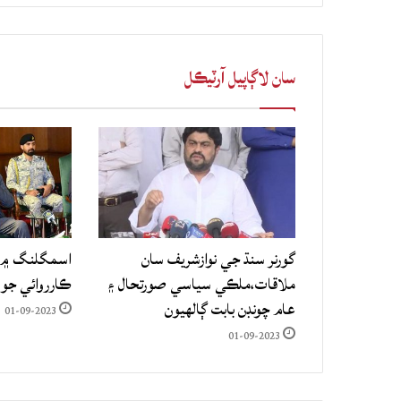
سان لاڳاپيل آرٽيڪل
گورنر سنڌ جي نوازشريف سان
اسمگلنگ ۾ م
ملاقات،ملڪي سياسي صورتحال ۽
ڪارروائي جو
عام چونڊن بابت ڳالهيون
01-09-2023
01-09-2023