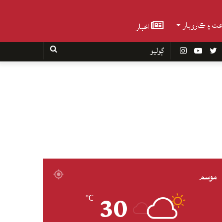
عت ۽ ڪاروبار
اخبار
Faceboo
Twitter
YouTube
Instagram
ڳوليو
موسم
30
℃