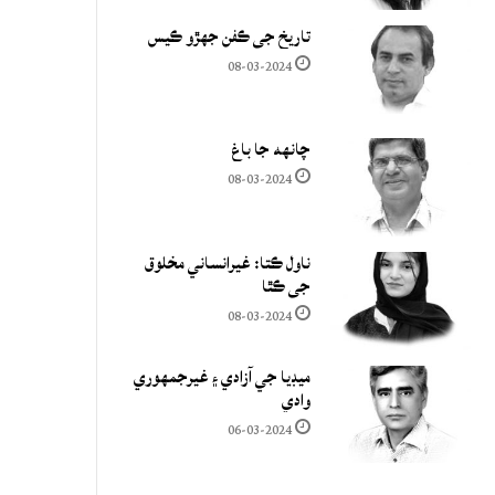
تاريخ جي ڪفن جھڙو ڪيس
08-03-2024
چانهه جا باغ
08-03-2024
ناول ڪتا: غيرانساني مخلوق
جي ڪٿا
08-03-2024
ميڊيا جي آزادي ۽ غيرجمھوري
وادي
06-03-2024