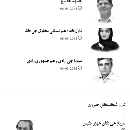
چانهه جا باغ
08-03-2024
ناول ڪتا: غيرانساني مخلوق جي ڪٿا
08-03-2024
ميڊيا جي آزادي ۽ غيرجمھوري وادي
06-03-2024
تازو ٽيڪنيڪل خبرون
تاريخ جي ڪفن جھڙو ڪيس