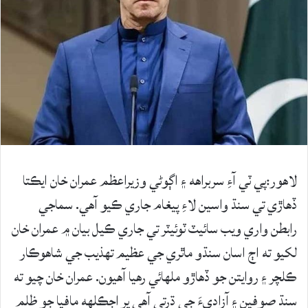
لاهور:پي ٽي آءِ سربراهه ۽ اڳوڻي وزيراعظم عمران خان ايڪتا
ڏهاڙي تي سنڌ واسين لاءِ پيغام جاري ڪيو آهي. سماجي
رابطن واري ويب سائيٽ ٽوئيٽر تي جاري ڪيل بيان ۾ عمران خان
لکيو ته اڄ اسان سنڌو ماٿري جي عظيم تهذيب جي شاهوڪار
ڪلچر ۽ روايتن جو ڏهاڙو ملهائي رهيا آهيون. عمران خان چيو ته
سنڌ صوفين ۽ آزاديءَ جي ڌرتي آهي پر اڄڪلهه مافيا جو ظلم