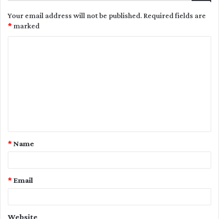
Your email address will not be published.
Required fields are
*
marked
C
o
m
m
e
n
t
*
Name
*
*
Email
Website