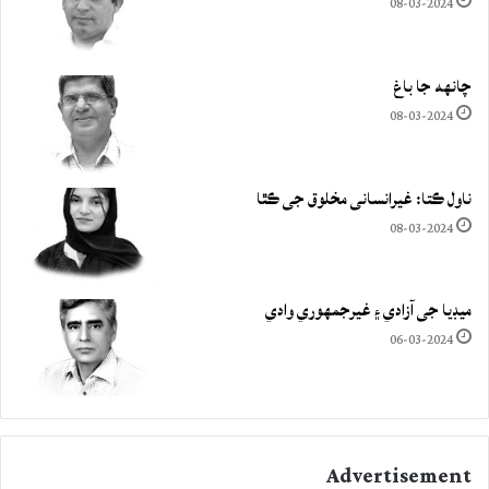
08-03-2024
چانهه جا باغ
08-03-2024
ناول ڪتا: غيرانساني مخلوق جي ڪٿا
08-03-2024
ميڊيا جي آزادي ۽ غيرجمھوري وادي
06-03-2024
Advertisement