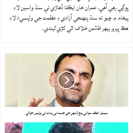
ڀوڳي رهي آهي. عمران خان ايڪتا ڏهاڙي تي سنڌ واسين لاءِ
پيغام ۾ چيو ته سنڌ پنهنجي آزادي ۽ عظمت جي واپسيءَ لاءِ
هڪ ڀيرو ٻيهر ظالمن خلاف اٿي کڙي ٿيندي.
سينيٽر اعظم سواتي پنج ڏينهن جي جسماني رمانڊ تي پوليس حوالي