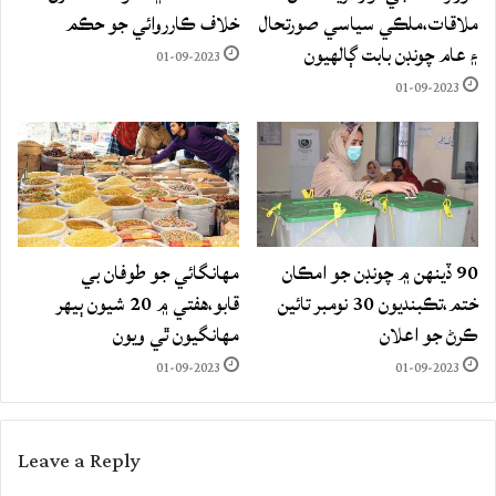
ملاقات،ملڪي سياسي صورتحال
خلاف ڪارروائي جو حڪم
۽ عام چونڊن بابت ڳالهيون
01-09-2023
01-09-2023
90 ڏينهن ۾ چونڊن جو امڪان
مهانگائي جو طوفان بي
ختم،تڪبنديون 30 نومبر تائين
قابو،هفتي ۾ 20 شيون ٻيهر
ڪرڻ جو اعلان
مهانگيون ٿي ويون
01-09-2023
01-09-2023
Leave a Reply