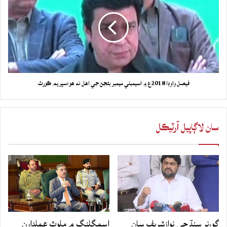
فيصل واوڊا 2018ع ۾ اسيمبلي ميمبر بڻجڻ جي اهل نه هو:سپريم ڪورٽ
سان لاڳاپيل آرٽيڪل
گورنر سنڌ جي نوازشريف سان
اسمگلنگ ۾ ملوث عملدارن