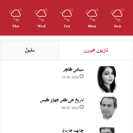
30
31
31
31
31
℃
℃
℃
℃
℃
Thu
Wed
Tue
Mon
Sun
تازيون خبرون
مقبول
سيلفي ڪلچر
13-05-2024
تاريخ جي ڪفن جھڙو ڪيس
08-03-2024
چانهه جا باغ