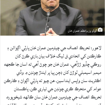
اڳوڻو وزيراعظم عمران خان
لاهور: تحريڪ انصاف جي چيئرمين عمران خان پارٽي اڳواڻن ۽
ڪارڪنن کي اتحادي ق ليگ خلاف بيان بازي ڪرڻ کان
روڪي ڇڏيو ژژآهي. عمران خان جو چوڻ آهي ته اسان جا ڪجهه
ميمبر اسيمبلي ٽوڙڻ کان ڊڄن پيا پر ايندڙ چونڊن ۾ وڏي
اڪثريت سان واپس اينداسين. هن چيو ته پارٽي اڳواڻ ۽ ڪارڪن
عوام کي متحرڪ ڪري چونڊن جي تياري ڪن. پاڪستان
تحريڪ انصاف جي چيئرمين عمران خان سان ڪالهه شيخوپوره،