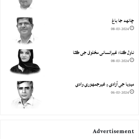
چانهه جا باغ
08-03-2024
ناول ڪتا: غيرانساني مخلوق جي ڪٿا
08-03-2024
ميڊيا جي آزادي ۽ غيرجمھوري وادي
06-03-2024
Advertisement