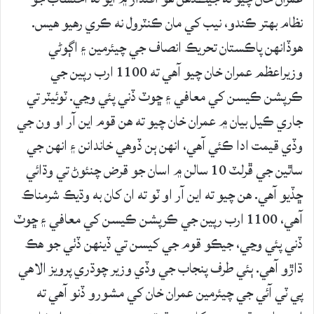
نظام بهتر ڪندو، نيب کي مان ڪنٽرول نه ڪري رهيو هيس.
هوڏانهن پاڪستان تحريڪ انصاف جي چيئرمين ۽ اڳوڻي
وزيراعظم عمران خان چيو آهي ته 1100 ارب رپين جي
ڪرپشن ڪيسن کي معافي ۽ ڇوٽ ڏني پئي وڃي. ٽوئيٽر تي
جاري ڪيل بيان ۾ عمران خان چيو ته هن قوم اين آر او ون جي
وڏي قيمت ادا ڪئي آهي، انهن ٻن ڏوهي خاندانن ۽ انهن جي
ساٿين جي ڦرلٽ 10 سالن ۾ اسان جو قرض چنئوڻ تي وڌائي
ڇڏيو آهي. هن چيو ته اين آر او ٽو ته ان کان به وڌيڪ شرمناڪ
آهي، 1100 ارب رپين جي ڪرپشن ڪيسن کي معافي ۽ ڇوٽ
ڏني پئي وڃي، جيڪو قوم جي کيسن تي ڏينهن ڏٺي جو هڪ
ڌاڙو آهي. ٻئي طرف پنجاب جي وڏي وزير چوڌري پرويز الاهي
پي ٽي آئي جي چيئرمين عمران خان کي مشورو ڏنو آهي ته