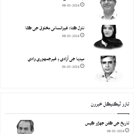
08-03-2024
ناول ڪتا: غيرانساني مخلوق جي ڪٿا
08-03-2024
ميڊيا جي آزادي ۽ غيرجمھوري وادي
06-03-2024
تازو ٽيڪنيڪل خبرون
تاريخ جي ڪفن جھڙو ڪيس
08-03-2024