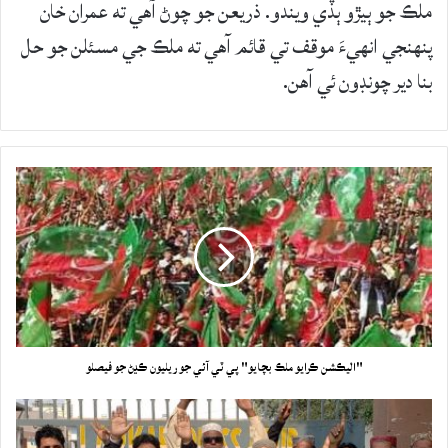
ملڪ جو ٻيڙو ٻڏي ويندو. ذريعن جو چوڻ آهي ته عمران خان
پنهنجي انهيءَ موقف تي قائم آهي ته ملڪ جي مسئلن جو حل
بنا دير چونڊون ئي آهن.
"اليڪشن ڪرايو ملڪ بچايو" پي ٽي آئي جو ريليون ڪڍڻ جو فيصلو