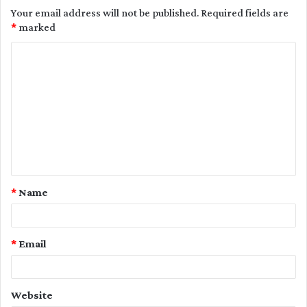
Your email address will not be published.
Required fields are
*
marked
C
o
m
m
e
n
t
*
Name
*
*
Email
Website