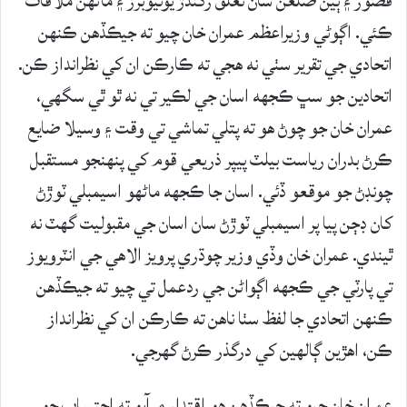
قصور ۽ ٻين ضلعن سان تعلق رکندڙ يوٽيوبرز ۽ ماڻهن ملاقات
ڪئي. اڳوڻي وزيراعظم عمران خان چيو ته جيڪڏهن ڪنهن
اتحادي جي تقرير سٺي نه هجي ته ڪارڪن ان کي نظرانداز ڪن.
اتحادين جو سڀ ڪجهه اسان جي لڪير تي نه ٿو ٿي سگهي،
عمران خان جو چوڻ هو ته پتلي تماشي تي وقت ۽ وسيلا ضايع
ڪرڻ بدران رياست بيلٽ پيپر ذريعي قوم کي پنهنجو مستقبل
چونڊڻ جو موقعو ڏئي. اسان جا ڪجهه ماڻهو اسيمبلي ٽوڙڻ
کان ڊڄن پيا پر اسيمبلي ٽوڙڻ سان اسان جي مقبوليت گهٽ نه
ٿيندي. عمران خان وڏي وزير چوڌري پرويز الاهي جي انٽرويوز
تي پارٽي جي ڪجهه اڳواڻن جي ردعمل تي چيو ته جيڪڏهن
ڪنهن اتحادي جا لفظ سٺا ناهن ته ڪارڪن ان کي نظرانداز
ڪن، اهڙين ڳالهين کي درگذر ڪرڻ گهرجي.
عمران خان چيو ته جيڪڏهن هو اقتدار ۾ آيو ته احتساب جو