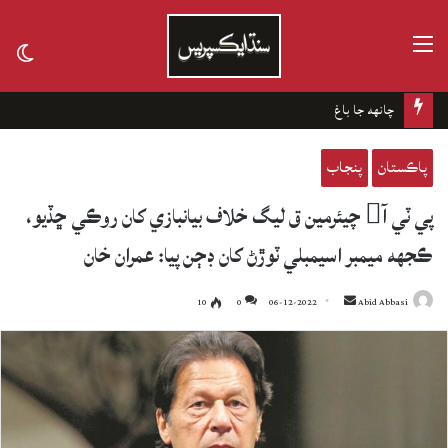
مينيو
tch
kin
چانهه جا باغ
پاڪستان
پنجاب
پي ٽي آ چيئرمين ق ليگ خلاف بيانبازي کان روڪي ڇڏيو،
ڪجهه ميمبر اسيمبلي ٽوڙڻ کان ڊڄن پيا: عمران خان
10
0
06-12-2022
Send
Abid Abbasi
an
email