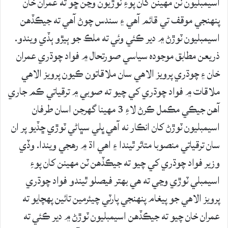
اسيمبليون ٽن مهينن کان پوءِ ٽوڙيون وڃن ڇو ته عمران خان
پنهنجي موقف تي قائم آهي ۽ سندس چوڻ آهي ته جيڪڏهن
اسيمبليون ٽوڙڻ ۾ دير ڪئي وئي ته ملڪ جو ٻيڙو ٻڏي ويندو.
ذريعن مطابق موجوده سياسي صورتحال ۾ فواد چوڌري عمران
خان ۽ چوڌري پرويز الاهي سان ملاقاتون ڪيون پرويز الاهي
ملاقات ۾ فواد چوڌري کي چيو ته صوبي ۾ ترقياتي ڪم جاري
آهن جيڪي مڪمل ڪرڻ لاءِ 3 مهينا گهرجن اسان طرفان
اسيمبليون ٽوڙڻ کان انڪار نه آهي ڀلي سڀاڻي ٽوڙي ڇڏيو پر ان
سان ترقياتي منصوبا متاثر ٿيندا ۽ اهي اڌ ۾ رهجي ويندا. وڏي
وزير فواد چوڌري کي چيو ته جيڪڏهن ٽن مهينن کان پوءِ
اسيمبلي ٽوڙي وڃي ته هي بهتر فيصلو ٿيندو فواد چوڌري
پرويز الاهي جو پيغام پنهنجي پارٽي چيئرمين تائين پهچايو ته
عمران خان چيو ته جيڪڏهن اسيمبليون ٽوڙڻ ۾ دير ڪئي ته