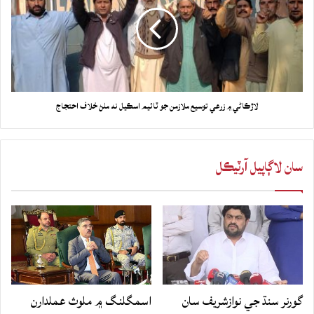
لاڙڪاڻي ۾ زرعي توسيع ملازمن جو ٽائيم اسڪيل نه ملڻ خلاف احتجاج
سان لاڳاپيل آرٽيڪل
گورنر سنڌ جي نوازشريف سان
اسمگلنگ ۾ ملوث عملدارن