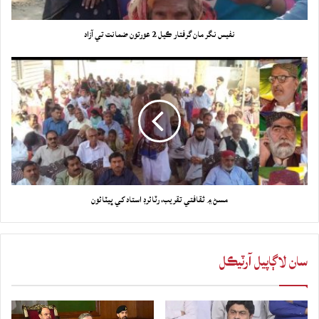
نفيس نگر مان گرفتار ڪيل 2 عورتون ضمانت تي آزاد
مسڻ ۾ ثقافتي تقريب، رٽائرڊ استاد کي ڀيٽائون
سان لاڳاپيل آرٽيڪل