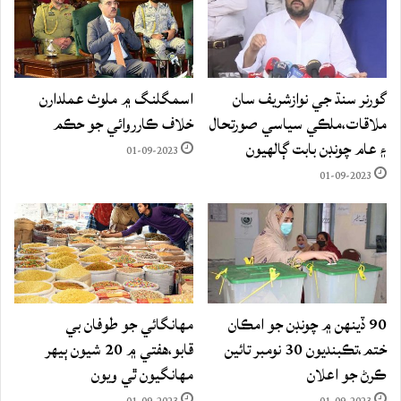
گورنر سنڌ جي نوازشريف سان
اسمگلنگ ۾ ملوث عملدارن
ملاقات،ملڪي سياسي صورتحال
خلاف ڪارروائي جو حڪم
۽ عام چونڊن بابت ڳالهيون
01-09-2023
01-09-2023
90 ڏينهن ۾ چونڊن جو امڪان
مهانگائي جو طوفان بي
ختم،تڪبنديون 30 نومبر تائين
قابو،هفتي ۾ 20 شيون ٻيهر
ڪرڻ جو اعلان
مهانگيون ٿي ويون