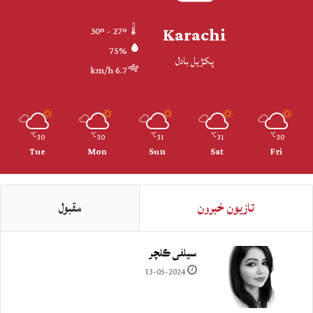
Karachi
30º - 27º
75%
پکڙيل بادل
6.7 km/h
30
30
31
31
30
℃
℃
℃
℃
℃
Tue
Mon
Sun
Sat
Fri
تازيون خبرون
مقبول
سيلفي ڪلچر
13-05-2024