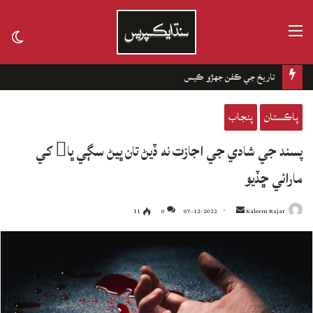
مينيو
tch
kin
تاريخ جي ڪفن جھڙو ڪيس
پاڪستان
پنجاب
پسند جي شادي جي اجازت نه ڏيڻ تان ڀيڻ سڳي ڀا کي
مارائي ڇڏيو
11
0
07-12-2022
Send
Kaleem Rajar
an
email