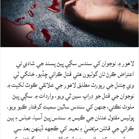
لاهور ۾ نوجوان کي سندس سڳي ڀيڻ پسند جي شادي تي
اعتراض ڪرڻ تان گوليون هڻي قتل ڪرائي ڇڏيو. خانگي ٽي
وي چئنل جي رپورٽ مطابق لاهور جي علائقي ڪوٽ لکپت ۾
نوجوان جي قتل جو ڊراپ سين ٿي ويو، واردات ۾ سڳي ڀيڻ
ملوث نڪتي، جنهن کي سندس ساٿين سميت گرفتار ڪيو ويو.
پوليس مقتول عدنان جي ڪيس ۾ سندس ڀيڻ آسيا، عباس ۽ ٻين
ڪرائي جي قاتلن مرتضيٰ ۽ نعيم کي ڪجهه ڏينهن بعد سي