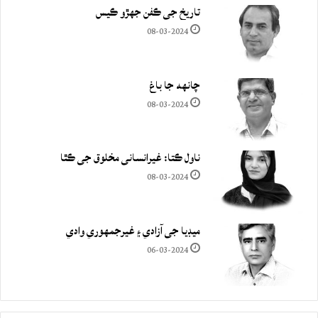
تاريخ جي ڪفن جھڙو ڪيس
08-03-2024
چانهه جا باغ
08-03-2024
ناول ڪتا: غيرانساني مخلوق جي ڪٿا
08-03-2024
ميڊيا جي آزادي ۽ غيرجمھوري وادي
06-03-2024