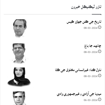
تازو ٽيڪنيڪل خبرون
تاريخ جي ڪفن جھڙو ڪيس
08-03-2024
چانهه جا باغ
08-03-2024
ناول ڪتا: غيرانساني مخلوق جي ڪٿا
08-03-2024
ميڊيا جي آزادي ۽ غيرجمھوري وادي
06-03-2024