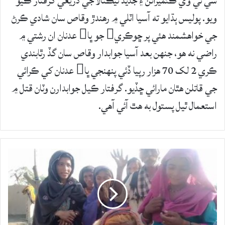
سي ٽي وي ڪئميرائن ۽ جديد ٽيڪنالاجي ذريعي گرفتار ڪيو
ويو. پوليس ٻڌايو ته آسيا اٽلي ۾ رهندڙ وقاص سان شادي ڪرڻ
جي خواهشمند هئي پر ڇوڪري جو ڀا عدنان ان رشتي ۾
راضي نه هو، جنهن بعد آسيا جوابدار وقاص سان گڏ رٿابندي
ڪري 2 لک 70 هزار رپيا ڏئي پنهنجي ڀا عدنان کي ڪرائي
جي قاتلن هٿان مارائي ڇڏيو. گرفتار ڪيل جوابدارن وٽان قتل ۾
استعمال ٿيل پستول به هٿ آئي آهي.