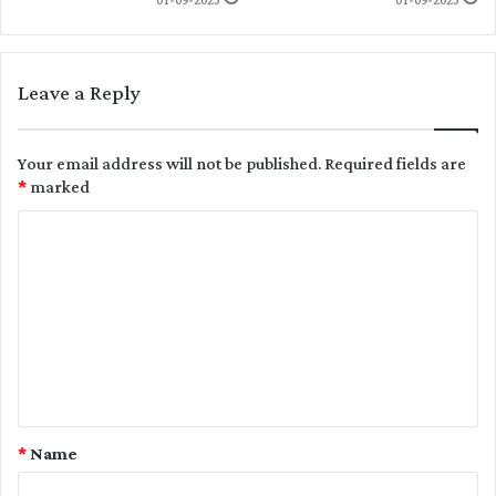
01-09-2023
01-09-2023
Leave a Reply
Your email address will not be published.
Required fields are
*
marked
C
o
m
m
e
n
t
*
Name
*