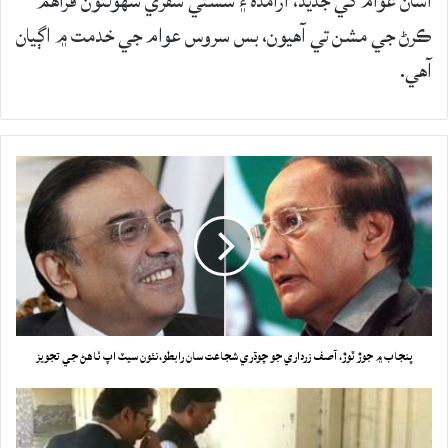
اسان عوام کي جديد، آرامده ۽ سستي سفري سهولتون فراهم
ڪرڻ جي مشن تي آهيون، بس سروس عوام جي خدمت ۾ اڳيان
آهي.
پنجاب ۾ جوڙ ٽوڙ، آصف زرداري جو چوڌري شجاعت سان رابطو،نئون سيٽ اپ ٺاهڻ جي تجويز