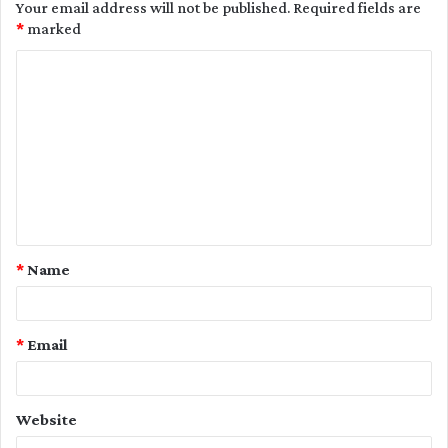
Your email address will not be published.
Required fields are
*
marked
C
o
m
m
e
n
t
*
Name
*
*
Email
Website