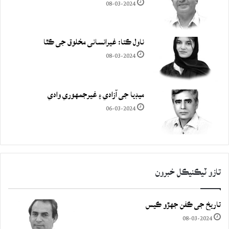
08-03-2024
ناول ڪتا: غيرانساني مخلوق جي ڪٿا
08-03-2024
ميڊيا جي آزادي ۽ غيرجمھوري وادي
06-03-2024
تازو ٽيڪنيڪل خبرون
تاريخ جي ڪفن جھڙو ڪيس
08-03-2024