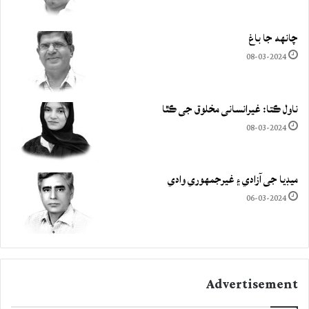
چانهه جا باغ
08-03-2024
ناول ڪتا: غيرانساني مخلوق جي ڪٿا
08-03-2024
ميڊيا جي آزادي ۽ غيرجمھوري وادي
06-03-2024
Advertisement