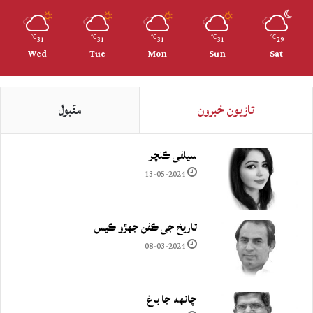
31
31
31
31
29
℃
℃
℃
℃
℃
Wed
Tue
Mon
Sun
Sat
تازيون خبرون
مقبول
سيلفي ڪلچر
13-05-2024
تاريخ جي ڪفن جھڙو ڪيس
08-03-2024
چانهه جا باغ