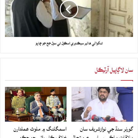
تنگواڻي هائير سيڪنڊري اسڪول تي سول جج جو ڇاپو
سان لاڳاپيل آرٽيڪل
گورنر سنڌ جي نوازشريف سان
اسمگلنگ ۾ ملوث عملدارن
ملاقات،ملڪي سياسي صورتحال
خلاف ڪارروائي جو حڪم