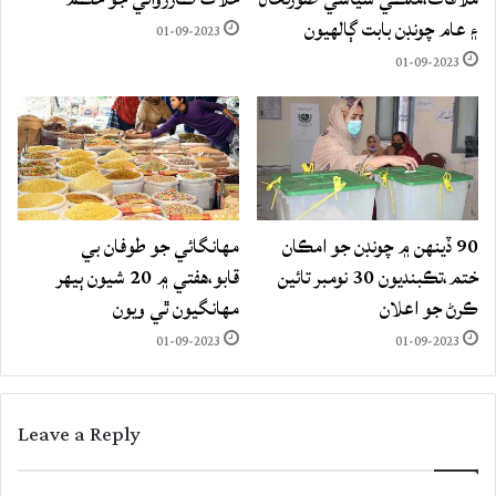
۽ عام چونڊن بابت ڳالهيون
01-09-2023
01-09-2023
90 ڏينهن ۾ چونڊن جو امڪان
مهانگائي جو طوفان بي
ختم،تڪبنديون 30 نومبر تائين
قابو،هفتي ۾ 20 شيون ٻيهر
ڪرڻ جو اعلان
مهانگيون ٿي ويون
01-09-2023
01-09-2023
Leave a Reply