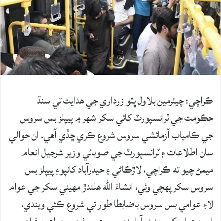
ڪراچي: چيئرمين بلاول ڀٽو زرداري جي هدايت تي سنڌ
حڪومت جي ٽرانسپورٽ کاتي سکر شهر ۾ پيپلز بس سروس
جي ڪامياب آزمائشي سروس شروع ڪري ڇڏي آهي. ان حوالي
سان اطلاعات ۽ ٽرانسپورٽ جي صوبائي وزير شرجيل انعام
ميمڻ چيو ته ڪراچي، لاڙڪاڻي ۽ حيدرآباد کانپوءِ پيپلز بس
سروس سکر پهچي وئي، انشاءَ الله هلندڙ مهيني سکر جي عوام
لاءِ عوامي بس سروس باضابطا طور تي شروع ڪئي ويندي،