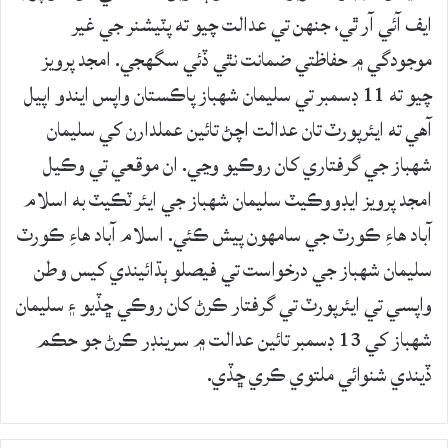
ايف آئي آر ٿي، جنهن تي عدالت چيو ته پٽيشنر جي غير
موجودگي ۾ حفاظتي ضمانت نٿي ڏئي سگهجي. امجد پرويز
چيو ته 11 ڊسمبر تي سليمان شهباز پاڪستان واپس ايندو اپيل
آهي ته ايئرپورٽ تان عدالت اچڻ تائين عملدارن کي سليمان
شهباز جي گرفتاري کان روڪيو وڃي. ان موقعي تي وڪيل
امجد پرويز ايڊووڪيٽ سليمان شهباز جي ايئر ٽڪيٽ به اسلام
آباد هاءِ ڪورٽ جي سامهون پيش ڪئي. اسلام آباد هاءِ ڪورٽ
سليمان شهباز جي درخواست تي فيصلو ٻڌائيندي کيس وطن
واپسي تي ايئرپورٽ تي گرفتار ڪرڻ کان روڪي ڇڏيو ۽ سليمان
شهباز کي 13 ڊسمبر تائين عدالت ۾ سرينڊر ڪرڻ جو حڪم
ڏيندي شنوائي ملتوي ڪري ڇڏي.