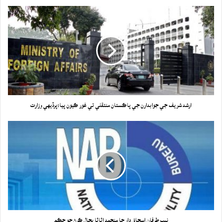
ارشد شريف جي جوابدارن جي پاڪستان منتقلي تي غور ڪيون پيا:پرڏيهي وزارت
نيب طرفان اسحاق ڊار جا منجمد اثاثا بحال ڪرڻ جو حڪم