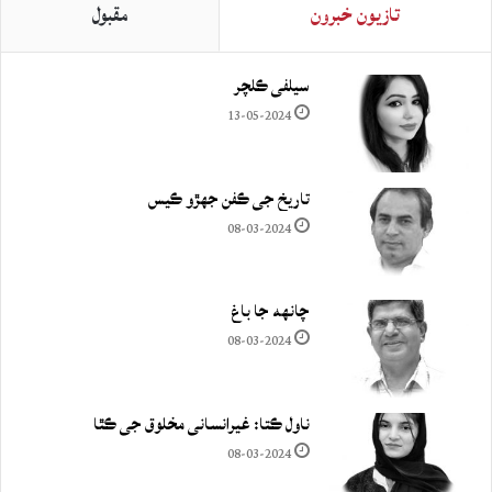
تازيون خبرون
مقبول
سيلفي ڪلچر
13-05-2024
تاريخ جي ڪفن جھڙو ڪيس
08-03-2024
چانهه جا باغ
08-03-2024
ناول ڪتا: غيرانساني مخلوق جي ڪٿا
08-03-2024