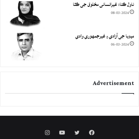
ناول ڪتا: غيرانساني مخلوق جي ڪٿا
08-03-2024
ميڊيا جي آزادي ۽ غيرجمھوري وادي
06-03-2024
Advertisement
Instagram
YouTube
Twitter
Facebook