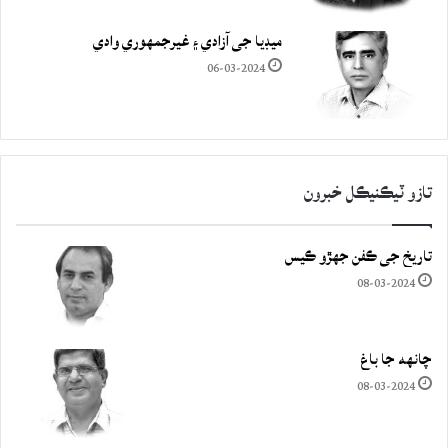
ميڊيا جي آزادي ۽ غيرجمھوري وادي
06-03-2024
تازو ٽيڪنيڪل خبرون
تاريخ جي ڪفن جھڙو ڪيس
08-03-2024
چانهه جا باغ
08-03-2024