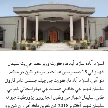
اسلام آباد:اسلام آباد هاءِ ڪورٽ وزيراعظم جي پٽ سليمان
شهباز کي 13 ڊسمبر تائين عدالت ۾ سرينڊر ڪرڻ جو حڪم
ڏنو آهي. اسلام آباد هاءِ ڪورٽ جي چيف جسٽس عامر فاروق
سليمان شهباز جي حفاظتي ضمانت جي درخواست تي شنوائي
ڪئي. سليمان شهباز جي وڪيل امجد پرويز ايڊووڪيٽ چيو ته
سليمان شهباز آڪٽوبر 2018 کان ٻاهرين ملڪ آهي، ان کان پوءِ