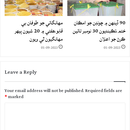
90 ڏينهن ۾ چونڊن جو امڪان
مهانگائي جو طوفان بي
ختم،تڪبنديون 30 نومبر تائين
قابو،هفتي ۾ 20 شيون ٻيهر
ڪرڻ جو اعلان
مهانگيون ٿي ويون
01-09-2023
01-09-2023
Leave a Reply
Your email address will not be published.
Required fields are
*
marked
C
o
m