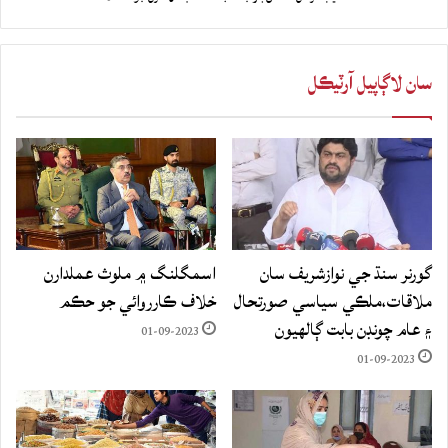
سان لاڳاپيل آرٽيڪل
گورنر سنڌ جي نوازشريف سان
اسمگلنگ ۾ ملوث عملدارن
ملاقات،ملڪي سياسي صورتحال
خلاف ڪارروائي جو حڪم
۽ عام چونڊن بابت ڳالهيون
01-09-2023
01-09-2023