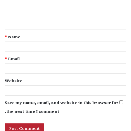
m
e
n
t
*
Name
*
*
Email
Website
Save my name, email, and website in this browser for
the next time I comment.