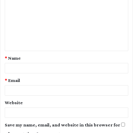
o
m
m
e
n
t
*
Name
*
*
Email
Website
Save my name, email, and website in this browser for