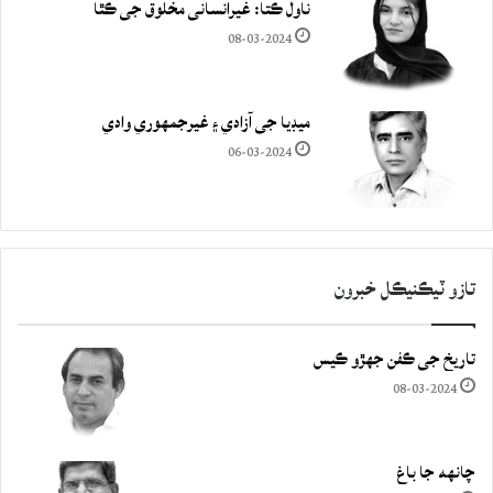
ناول ڪتا: غيرانساني مخلوق جي ڪٿا
08-03-2024
ميڊيا جي آزادي ۽ غيرجمھوري وادي
06-03-2024
تازو ٽيڪنيڪل خبرون
تاريخ جي ڪفن جھڙو ڪيس
08-03-2024
چانهه جا باغ