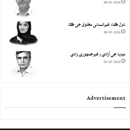
08-03-2024
ناول ڪتا: غيرانساني مخلوق جي ڪٿا
08-03-2024
ميڊيا جي آزادي ۽ غيرجمھوري وادي
06-03-2024
Advertisement