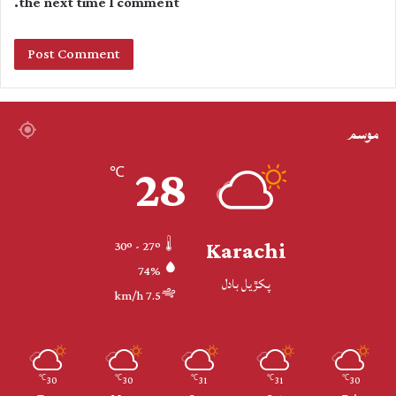
the next time I comment.
موسم
28
℃
Karachi
30º - 27º
74%
پکڙيل بادل
7.5 km/h
30
30
31
31
30
℃
℃
℃
℃
℃