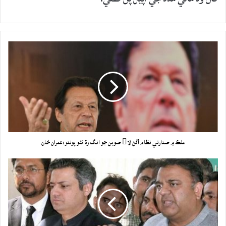
ملڪ ۾ صدارتي نظام آڻڻ لا صوبن جو انگ وڌائڻو پوندو:عمران خان