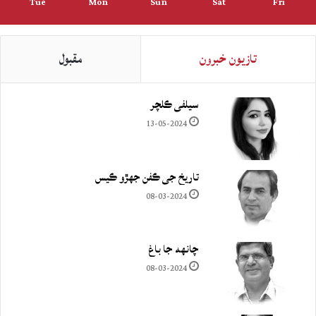
Tue
Mon
Sun
Sat
Fri
تازيون خبرون
مقبول
سيلفي ڪلچر
13-05-2024
تاريخ جي ڪفن جھڙو ڪيس
08-03-2024
چانهه جا باغ
08-03-2024