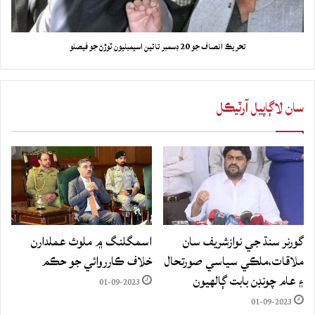
تحريڪ انصاف جو 20 ڊسمبر تائين اسيمبليون ٽوڙڻ جو فيصلو
سان لاڳاپيل آرٽيڪل
گورنر سنڌ جي نوازشريف سان
اسمگلنگ ۾ ملوث عملدارن
ملاقات،ملڪي سياسي صورتحال
خلاف ڪارروائي جو حڪم
۽ عام چونڊن بابت ڳالهيون
01-09-2023
01-09-2023