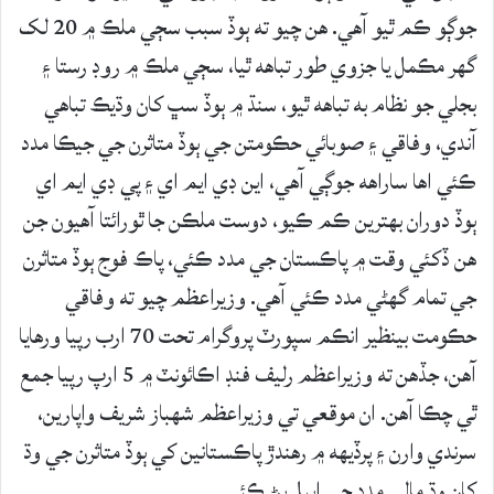
جوڳو ڪم ٿيو آهي. هن چيو ته ٻوڏ سبب سڄي ملڪ ۾ 20 لک
گهر مڪمل يا جزوي طور تباهه ٿيا، سڄي ملڪ ۾ روڊ رستا ۽
بجلي جو نظام به تباهه ٿيو، سنڌ ۾ ٻوڏ سڀ کان وڌيڪ تباهي
آندي، وفاقي ۽ صوبائي حڪومتن جي ٻوڏ متاثرن جي جيڪا مدد
ڪئي اها ساراهه جوڳي آهي، اين ڊي ايم اي ۽ پي ڊي ايم اي
ٻوڏ دوران بهترين ڪم ڪيو، دوست ملڪن جا ٿورائتا آهيون جن
هن ڏکئي وقت ۾ پاڪستان جي مدد ڪئي، پاڪ فوج ٻوڏ متاثرن
جي تمام گهڻي مدد ڪئي آهي. وزيراعظم چيو ته وفاقي
حڪومت بينظير انڪم سپورٽ پروگرام تحت 70 ارب رپيا ورهايا
آهن، جڏهن ته وزيراعظم رليف فنڊ اڪائونٽ ۾ 5 ارپ رپيا جمع
ٿي چڪا آهن. ان موقعي تي وزيراعظم شهباز شريف واپارين،
سرندي وارن ۽ پرڏيهه ۾ رهندڙ پاڪستانين کي ٻوڏ متاثرن جي وڌ
کان وڌ مالي مدد جي اپيل پڻ ڪئي.