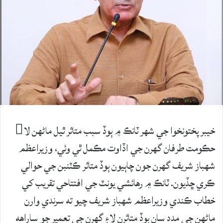
خيبر پختونخوا جي شهر ٽانڪ ۾ ٻوڏ سبب متاثر ٿيل ماڻهن لا
حڪومت طرفان گهرن جي اڏاوت مڪمل ٿي وئي، وزيراعظم
شهباز شريف گهرن جون چاٻيون ٻوڏ متاثر ڪٽنبن جي حوالي
ڪري ڇڏيون. ٽانڪ ۾ رهائشي يونٽ جي افتتاحي تقريب کي
خطاب ڪندي وزيراعظم شهباز شريف چيو ته سرندي وارن
ماڻهن جي مدد سان ٻوڏ متاثرن لاءِ گهرن جي تعمير جو ساراهه