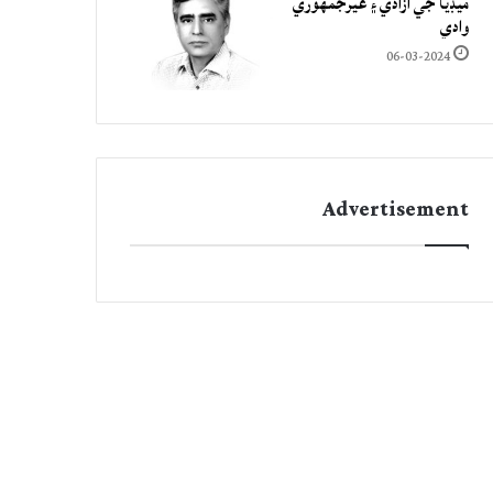
ميڊيا جي آزادي ۽ غيرجمھوري
وادي
06-03-2024
Advertisement