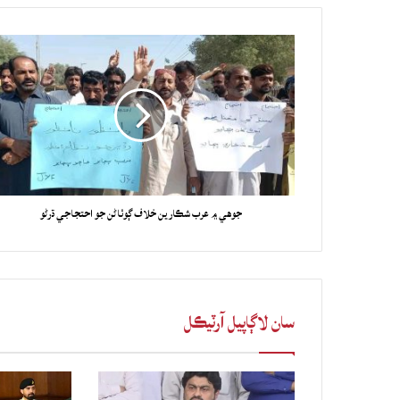
جوهي ۾ عرب شڪارين خلاف ڳوٺاڻن جو احتجاجي ڌرڻو
سان لاڳاپيل آرٽيڪل