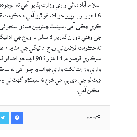
ڪري چڪي آهي. سينيٽ چيئرمين صادق سنجراڻي 
جي وقفي دوران گذريل 3 سالن ۾ 
امڪان آهي.
Facebook
ونڊ ڪريو