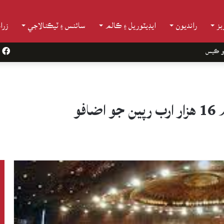
ز
رانديون
ايڊيٽوريل ۽ ڪالم
سائنس ۽ ٽيڪنالاجي
زرا
و ڪيس
k