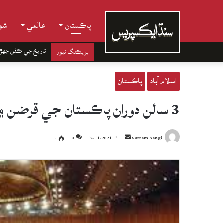
پاڪستان
عالمي
شوب
تاريخ جي ڪفن جھڙ
بريڪنگ نيوز
اسلام آباد
پاڪستان
3 سالن دوران پاڪستان جي قرضن ۾ 16 هزار ارب رپين جو اضافو
Send
5
0
12-11-2021
Satram Sangi
an
email