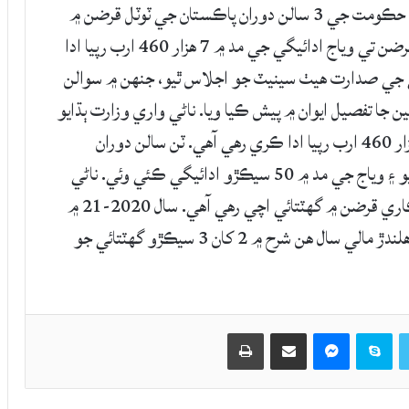
اسلام آباد :ناڻي واري وزارت ٻڌايو آهي ته موجوده حڪومت جي 3 سالن دوران پاڪستان جي ٽوٽل قرضن ۾
16 هزار ارب رپين جو اضافو ٿيو آهي ۽ حڪومت قرضن تي وياج ادائيگي جي مد ۾ 7 هزار 460 ارب رپيا ادا
جي صدارت هيٺ سينيٽ جو اجلاس ٿيو، جنهن ۾ سوالن
وياج جي ادائيگين جا تفصيل ايوان ۾ پيش ڪيا ويا. ناڻي واري وزارت ٻڌايو
ته حڪومت قرضن تي وياج ادائيگي جي مد ۾ 7 هزار 460 ارب رپيا ادا ڪري رهي آهي. ٽن سالن دوران
سرڪاري قرضن ۾ 14 هزار 906 ارب جو اضافو ٿيو ۽ وياج جي مد ۾ 50 سيڪڙو ادائيگي ڪئي وئي. ناڻي
واري وزارت لکت واري جواب ۾ چيو آهي ته سرڪاري قرضن ۾ گهٽتائي اچي رهي آهي. سال 2020-21 ۾
ڊيٽ ٽو جي ڊي پي جي شرح 4 سيڪڙو گهٽ ٿي ۽ هلندڙ مالي سال هن شرح ۾ 2 کان 3 سيڪڙو گهٽتائي جو
Twitter
Skype
Messenger
حصيداري ڪريو اي ميل ذريعي
اپيو