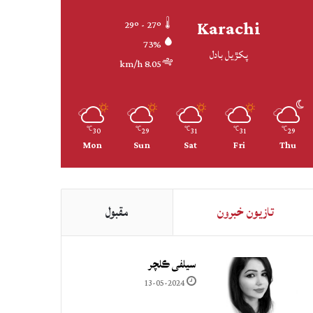
Karachi
29º - 27º
73%
پکڙيل بادل
8.05 km/h
30
29
31
31
29
℃
℃
℃
℃
℃
Mon
Sun
Sat
Fri
Thu
تازيون خبرون
مقبول
سيلفي ڪلچر
13-05-2024