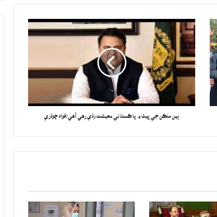
ٻين ملڪن جي ڀيٽ ۾ پاڪستاني معيشت وڌي رهي آهي:فواد چوڌري