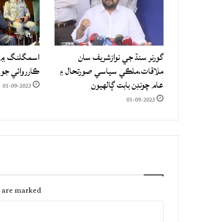
گورنر سنڌ جي نوازشريف سان
اسمگلنگ ۾ م
ملاقات،ملڪي سياسي صورتحال ۽
ڪارروائي جو
عام چونڊن بابت ڳالهيون
01-09-2023
01-09-2023
s are marked
C