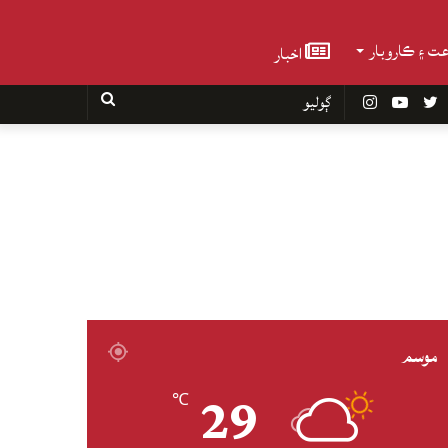
عت ۽ ڪاروبار
اخبار
Faceboo
Twitter
YouTube
Instagram
ڳوليو
موسم
29
℃