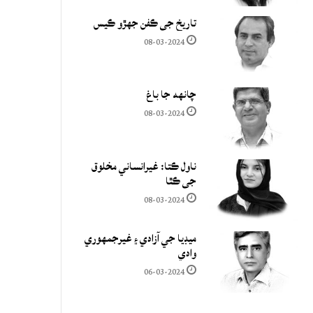
تاريخ جي ڪفن جھڙو ڪيس
08-03-2024
چانهه جا باغ
08-03-2024
ناول ڪتا: غيرانساني مخلوق
جي ڪٿا
08-03-2024
ميڊيا جي آزادي ۽ غيرجمھوري
وادي
06-03-2024