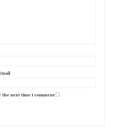
o
m
m
e
n
t
*
Email
r the next time I comment.