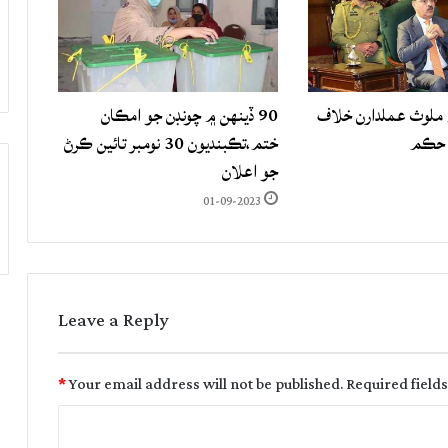
لوث عملدارن خلاف
90 ڏينهن ۾ چونڊن جو امڪان
 حڪم
ختم،تڪبنديون 30 نومبر تائين ڪرڻ
جو اعلان
01-09-2023
Leave a Reply
*
Your email address will not be published.
Required field