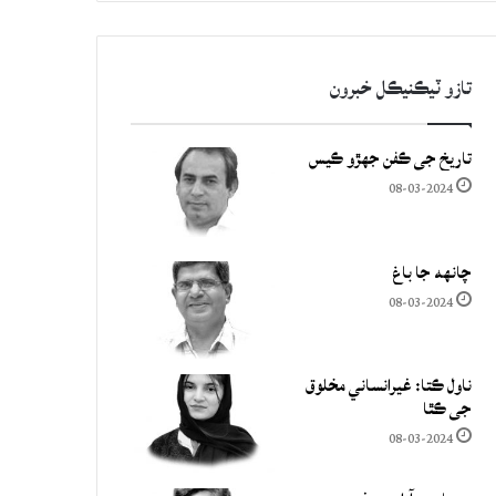
تازو ٽيڪنيڪل خبرون
تاريخ جي ڪفن جھڙو ڪيس
08-03-2024
چانهه جا باغ
08-03-2024
ناول ڪتا: غيرانساني مخلوق
جي ڪٿا
08-03-2024