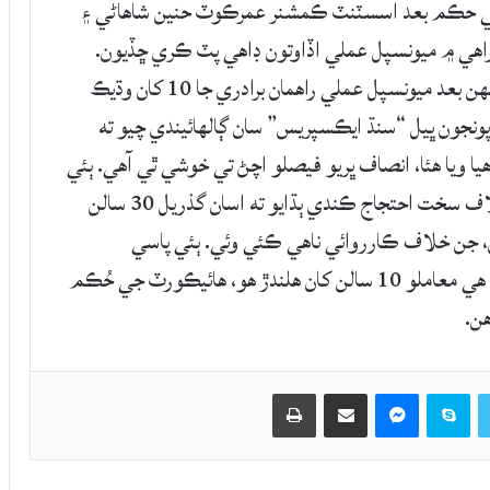
لتي حڪم بعد اسسٽنٽ ڪمشنر عمرڪوٽ حنين شاھاڻي ۽
ي ۾ ميونسپل عملي اڏاوتون ڊاھي پٽ ڪري ڇڏيون.
پوليس جي وڏي نفري علائقي کي ڪڙو چاڙھيو، جنهن بعد ميونسپل عملي راھمان برادري جا 10 کان وڌيڪ
پونجون ڀيل “سنڌ ايڪسپريس” سان ڳالھائيندي چيو ته
ا ويا هئا، انصاف ڀريو فيصلو اچڻ تي خوشي ٿي آھي. ٻئي
طرف راھمان برادري جي ماڻھن گهر بلڊوز ڪرڻ خلاف سخت احتجاج ڪندي ٻڌايو ته اسان گذريل 30 سالن
آھن، جن خلاف ڪارروائي ناهي ڪئي وئي. ٻئي پاسي
اسسٽنٽ ڪمشنر عمرڪوٽ حنين شاهاڻي ٻڌايو ته هي معاملو 10 سالن کان هلندڙ هو، هائيڪورٽ جي حُڪم
هن.
Twitter
Skype
Messenger
حصيداري ڪريو اي ميل ذريعي
اپيو