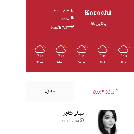
Karachi
30º - 27º
66%
پکڙيل بادل
7.37 km/h
30
30
31
31
30
℃
℃
℃
℃
℃
Tue
Mon
Sun
Sat
Fri
تازيون خبرون
مقبول
سيلفي ڪلچر
13-05-2024