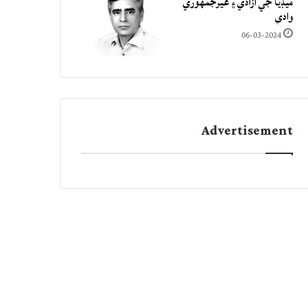
ميڊيا جي آزادي ۽ غيرجمھوري
وادي
06-03-2024
Advertisement