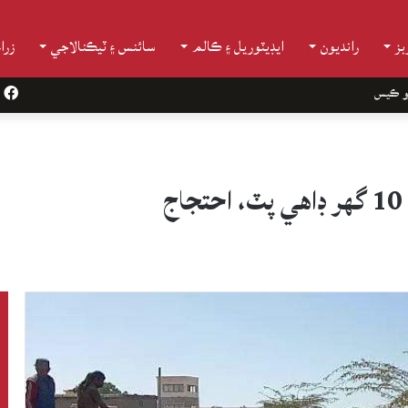
ز
رانديون
ايڊيٽوريل ۽ ڪالم
سائنس ۽ ٽيڪنالاجي
زرا
و ڪيس
k