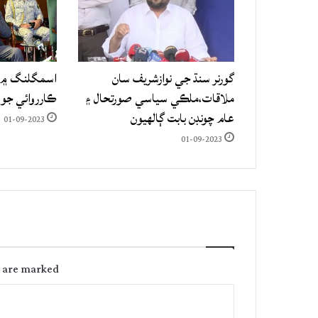
گورنر سنڌ جي نوازشريف سان
اسمگلنگ ۾ م
ملاقات،ملڪي سياسي صورتحال ۽
ڪارروائي جو
عام چونڊن بابت ڳالهيون
01-09-2023
01-09-2023
s are marked
C
o