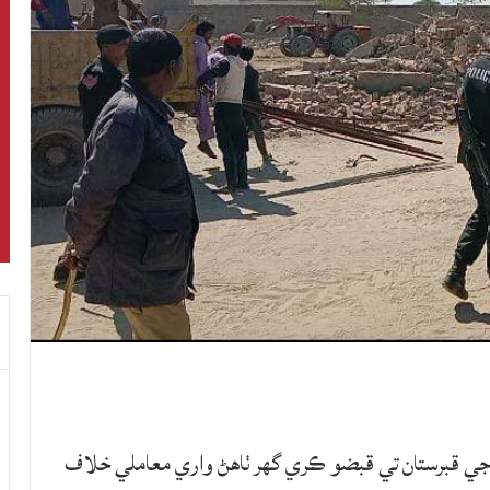
جي قبرستان تي قبضو ڪري گھر ٺاھڻ واري معاملي خلاف