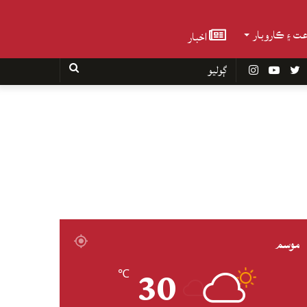
عت ۽ ڪاروبار
اخبار
Faceboo
Twitter
YouTube
Instagram
ڳوليو
موسم
30
℃