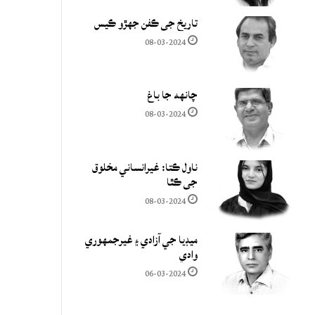
تاريخ جي ڪفن جھڙو ڪيس
08-03-2024
چانهه جا باغ
08-03-2024
ناول ڪتا: غيرانساني مخلوق
جي ڪٿا
08-03-2024
ميڊيا جي آزادي ۽ غيرجمھوري
وادي
06-03-2024