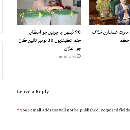
لوث عملدارن خلاف
90 ڏينهن ۾ چونڊن جو امڪان
 حڪم
ختم،تڪبنديون 30 نومبر تائين ڪرڻ
جو اعلان
01-09-2023
Leave a Reply
*
Your email address will not be published.
Required field