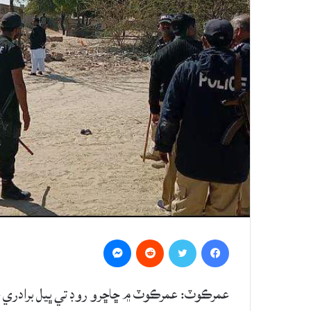
Messenger
Reddit
Twitter
Facebook
عمرڪوٽ: عمرڪوٽ ۾ ڇاڇرو روڊ تي ڀيل برادري 