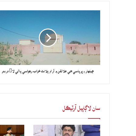
چيلهار ۽ ڀرپاسي جي علائقن ۾ آر او پلانٽ خراب، رهواسي پاڻي لا دربدر
سان لاڳاپيل آرٽيڪل