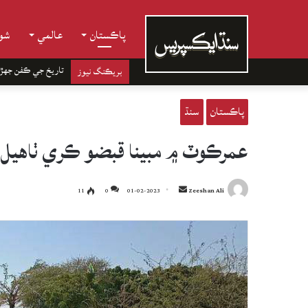
پاڪستان
عالمي
شوب
تاريخ جي ڪفن جھڙ
بريڪنگ نيوز
پاڪستان
سنڌ
عمرڪوٽ ۾ مبينا قبضو ڪري ٺاهيل 10 گهر ڊاهي پٽ، احتجاج
Send
11
0
01-02-2023
Zeeshan Ali
an
email