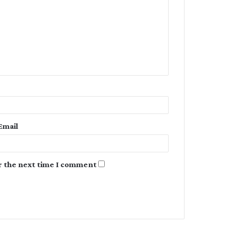
m
m
e
n
t
*
Email
r the next time I comment.