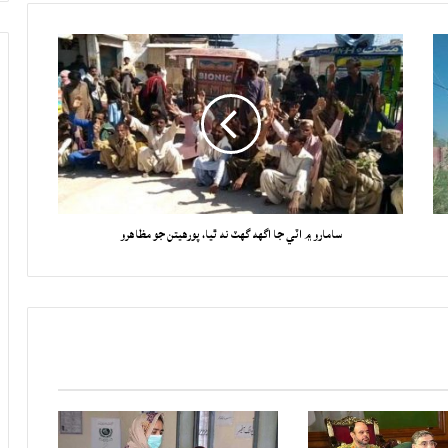
سامارو ۾ اٽي جا اگهه گهٽ نه ٿيا، پورهيتن جو مظاهرو