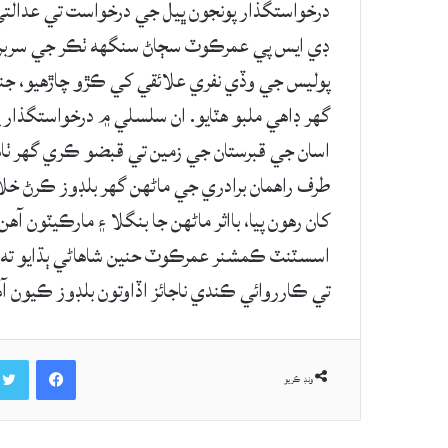
درخواستگذار پونجون ڀيل جي درخواست تي عدا
ڊي ايس پي عمرڪوٽ سڄاڻ سنگھه ٺڪر جي سربراھ
گھر ڊاھي ملبو ھٽايو. ان سلسلي ۾ درخواستگذار 
اسان جي قبرستان جي زمين تي قبضو ڪري گھر ٺاهي
کان رهون پيا، بااثر ماڻهن جا بنگلا ۽ مارڪيٽون 
تي ڪارروائي ڪندي ناجائز اڏاوتون بلڊوز ڪيون آ
Facebook
ونڊ ڪريو