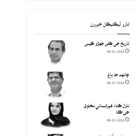
تازو ٽيڪنيڪل خبرون
تاريخ جي ڪفن جھڙو ڪيس
08-03-2024
چانهه جا باغ
08-03-2024
ناول ڪتا: غيرانساني مخلوق
جي ڪٿا
08-03-2024