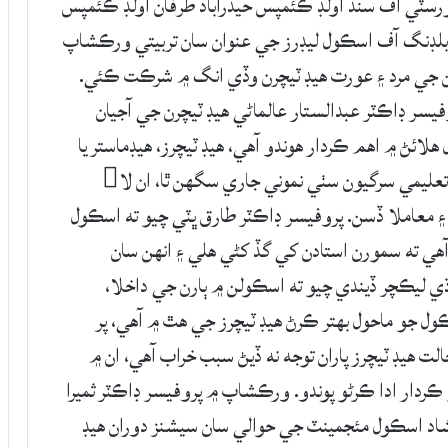
يورسٽي آف سنڌ اولڊ ڪئمپس حيدرآباد طرفان اولڊ ڪئمپس
ئيويٽ هيڊ ٽيچرز لا ڪيپيسٽي بلڊنگ آف اسڪول ليڊرز جي عنوان سان تربيتي ورڪشاپ
 جي مرد ۽ عورت هيڊ ٽيچرن وڏي انگ ۾ شرڪت ڪئي.
 ڊاڪٽر عبدالستار عالماڻي هيڊ ٽيچرن جي آجيان
ائڻ ۾ اهم ڪردار هوندو آهي، هيڊ ٽيچرز، هيڊماستر يا
هيڊمسٽريس ئي اسڪول جي ماحول کي بهتر بڻائي تعليمي سرگيون سٺي نموني جاري سگهن ٿا، ان لا
 ۽ معاملا ڏسن. پروفيسر ڊاڪٽر طارق ڀٽي چيو ته اسڪول
آهي ته سمورن استادن کي گڏ کڻي هلي ۽ انهن سان
ري. عارف لوڌي ليڪچر ڏيندي چيو ته اسڪولن ۾ ٻارن جي داخلا،
ل جو ماحول بهتر ڪرڻ هيڊ ٽيچرز جي هٿ ۾ آهي، پر
هيڊ ٽيچرز پاران توجه نه ڏيڻ سبب خراب آهي، ان ۾
ي پنهنجو ڪردار ادا ڪرڻو پوندو. ورڪشاپ ۾ پروفيسر ڊاڪٽر ثميرا
لشاد اسڪول مئجمينٽ جي حوالي سان سيشنز دوران هيڊ