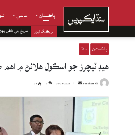
پاڪستان
عالمي
شوب
تاريخ جي ڪفن جھڙ
بريڪنگ نيوز
پاڪستان
سنڌ
هيڊ ٽيچرز جو اسڪول هلائڻ ۾ اهم ڪ
Send
33
0
04-03-2023
Zeeshan Ali
an
email