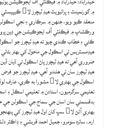
حيدرآباد: حيدرآباد ۾ فيڪلٽي آف ايجوڪيشن يون
۾ گورنمينٽ ۽ پرا
منعقد ڪيو ويو، جنهن ۾ سرڪاري ۽ نجي اسڪولن
ورڪشاپ ۾ فيڪلٽي آف ايجوڪيشن جي ڊين پروفيسر
ڪئي ۽ خطاب ڪندي چيو ته هيڊ ٽيچرز جو اسڪول هل
ضروري آهي ته هيڊ ٽيچرز پاڻ اسڪول تي ڌيان ڏين
هيڊ ٽيچرز سان ئي هلندو آهي، هيڊ ٽيچرز جو فرض 
اسڪول جي بهتري لا مشورا به ڪ
تعليمي سرگرميون، استادن ۾ تعليمي اسڪل ۽ اسڪو
بدقسمتي سان اسان جي سماج جي اسڪولن جي حالت 
بهتري آڻڻ لا سڀ کان اول هيڊ ٽيچرز ک
ارم، سائره سومرو، جميل احمد قريشي ۽ ڊاڪٽر د