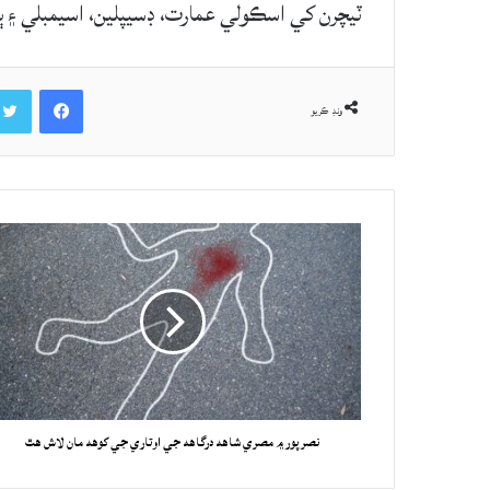
ٽيچرن کي اسڪولي عمارت، ڊسيپلين، اسيمبلي ۽ ٻي
Facebook
ونڊ ڪريو
نصرپور ۾ مصري شاهه درگاهه جي اوتاري جي کوهه مان لاش هٿ