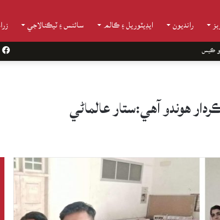
ز
رانديون
ايڊيٽوريل ۽ ڪالم
سائنس ۽ ٽيڪنالاجي
زرا
و ڪيس
k
ردار هوندو آهي:ستار عالماڻي