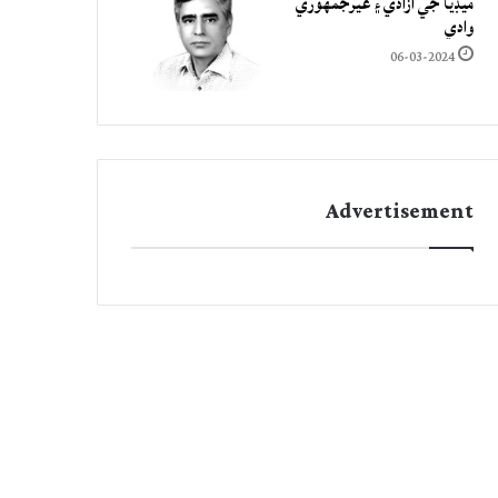
ميڊيا جي آزادي ۽ غيرجمھوري
وادي
06-03-2024
Advertisement