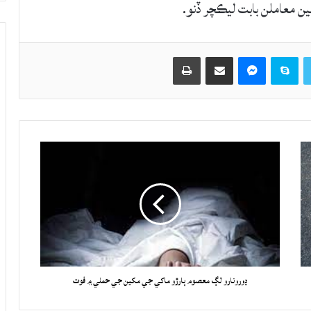
ن معاملن بابت ليڪچر ڏنو.
Twitter
Skype
Messenger
حصيداري ڪريو اي ميل ذريعي
اپيو
ڍورونارو لڳ معصوم ٻارڙو ماکي جي مکين جي حملي ۾ فوت