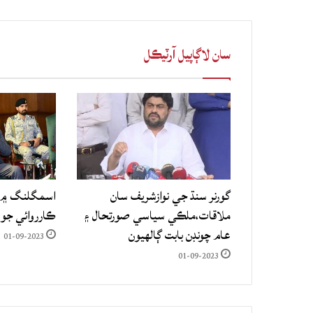
سان لاڳاپيل آرٽيڪل
گورنر سنڌ جي نوازشريف سان
اسمگلنگ ۾ م
ملاقات،ملڪي سياسي صورتحال ۽
ڪارروائي جو
عام چونڊن بابت ڳالهيون
01-09-2023
01-09-2023