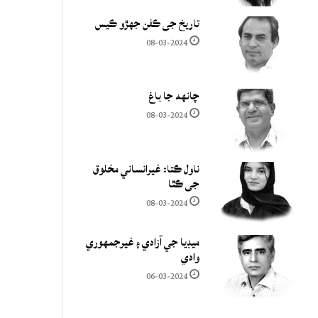
تاريخ جي ڪفن جھڙو ڪيس
08-03-2024
چانهه جا باغ
08-03-2024
ناول ڪتا: غيرانساني مخلوق
جي ڪٿا
08-03-2024
ميڊيا جي آزادي ۽ غيرجمھوري
وادي
06-03-2024