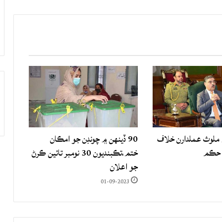
لوث عملدارن خلاف
90 ڏينهن ۾ چونڊن جو امڪان
 حڪم
ختم،تڪبنديون 30 نومبر تائين ڪرڻ
جو اعلان
01-09-2023