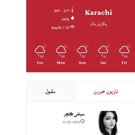
Karachi
30º - 27º
66%
پکڙيل بادل
7.37 km/h
30
30
31
31
30
℃
℃
℃
℃
℃
Tue
Mon
Sun
Sat
Fri
تازيون خبرون
مقبول
سيلفي ڪلچر
13-05-2024