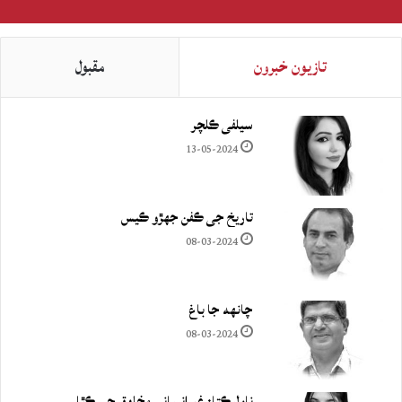
تازيون خبرون
مقبول
سيلفي ڪلچر
13-05-2024
تاريخ جي ڪفن جھڙو ڪيس
08-03-2024
چانهه جا باغ
08-03-2024
ناول ڪتا: غيرانساني مخلوق جي ڪٿا