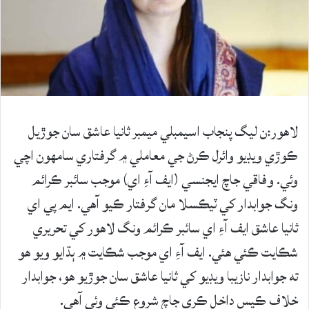
لاهور:ن ليگ پنجاب اسيمبلي ميمبر ثانيا عاشق سان جوڙيل
ڪوڙي ويڊيو وائرل ڪرڻ جي معاملي ۾ گرفتاري سامهون اچي
وئي. وفاقي جاچ ايجنسي (ايف آءِ اي) موجب سائبر ڪرائم
ونگ جوابدار کي ٽيڪسلا مان گرفتار ڪيو آهي. ايم پي اي
ثانيا عاشق ايف آءِ اي سائبر ڪرائم ونگ لاهور کي تحريري
شڪايت ڪئي هئي. ايف آءِ اي موجب شڪايت ۾ ٻڌايو ويو هو
ته جوابدار نازيبا ويڊيو کي ثانيا عاشق سان جوڙيو هو، جوابدار
خلاف ڪيس داخل ڪري جاچ شروع ڪئي وئي آهي.