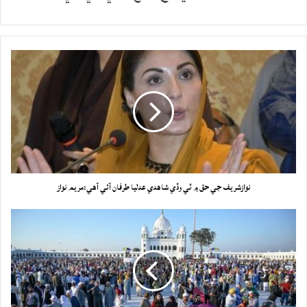
نوازشريف جي حق ۾ ٽي وڏي شاهدي عدليا طرفان آئي آهي:مريم نواز