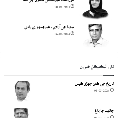
08-03-2024
ميڊيا جي آزادي ۽ غيرجمھوري وادي
06-03-2024
تازو ٽيڪنيڪل خبرون
تاريخ جي ڪفن جھڙو ڪيس
08-03-2024
چانهه جا باغ
08-03-2024