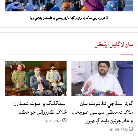
3 هزار ڀارتي سک ياتري واگها بارڊر رستي پاڪستان پهچي ويا
سان لاڳاپيل آرٽيڪل
گورنر سنڌ جي نوازشريف سان
اسمگلنگ ۾ ملوث عملدارن
ملاقات،ملڪي سياسي صورتحال
خلاف ڪارروائي جو حڪم
۽ عام چونڊن بابت ڳالهيون
01-09-2023
01-09-2023