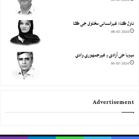
ناول ڪتا: غيرانساني مخلوق جي ڪٿا
08-03-2024
ميڊيا جي آزادي ۽ غيرجمھوري وادي
06-03-2024
Advertisement