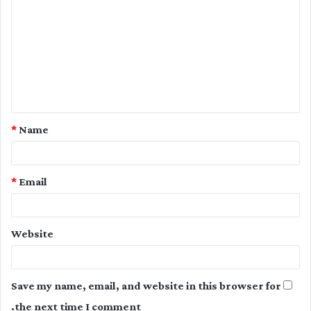
o
m
m
e
n
t
*
Name
*
*
Email
Website
Save my name, email, and website in this browser for
the next time I comment.