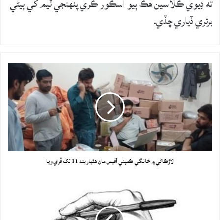
ته ڊيوي ڪلاسين هڪ ٻيو اسڪور ڪري پنهنجي ٽيم کي ٻيڻي
برتري ڏياري ڇڏي.
لاڙڪاڻي ۾ خانگي ڪمپني آفيس مان هٿياربند 11 لک ڦري ويا