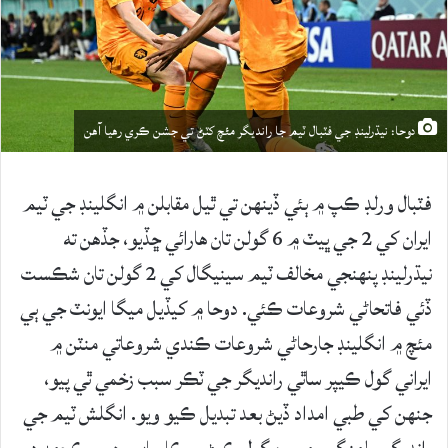
دوحا: نيڌرلينڊ جي فٽبال ٽيم جا رانديگر مئچ کٽڻ تي جشن ڪري رهيا آهن
فٽبال ورلڊ ڪپ ۾ ٻئي ڏينهن تي ٿيل مقابلن ۾ انگلينڊ جي ٽيم
ايران کي 2 جي ڀيٽ ۾ 6 گولن تان هارائي ڇڏيو، جڏهن ته
نيڌرلينڊ پنهنجي مخالف ٽيم سينيگال کي 2 گولن تان شڪست
ڏئي فاتحاڻي شروعات ڪئي. دوحا ۾ کيڏيل ميگا ايونٽ جي ٻي
مئچ ۾ انگلينڊ جارحاڻي شروعات ڪندي شروعاتي منٽن ۾
ايراني گول ڪيپر ساٿي رانديگر جي ٽڪر سبب زخمي ٿي پيو،
جنهن کي طبي امداد ڏيڻ بعد تبديل ڪيو ويو. انگلش ٽيم جي