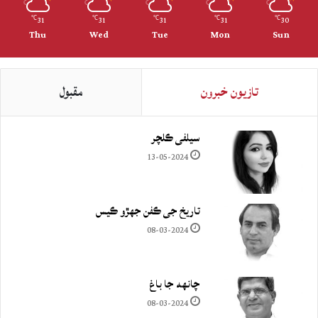
31
31
31
31
30
℃
℃
℃
℃
℃
Thu
Wed
Tue
Mon
Sun
تازيون خبرون
مقبول
سيلفي ڪلچر
13-05-2024
تاريخ جي ڪفن جھڙو ڪيس
08-03-2024
چانهه جا باغ
08-03-2024