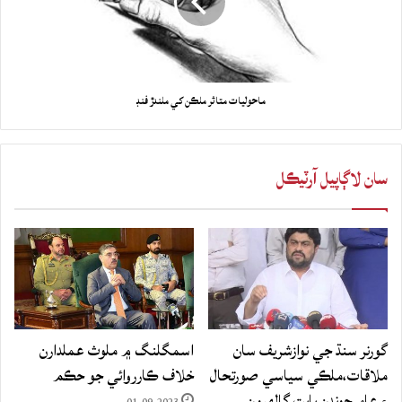
ماحوليات متاثر ملڪن کي ملندڙ فنڊ
سان لاڳاپيل آرٽيڪل
گورنر سنڌ جي نوازشريف سان
اسمگلنگ ۾ ملوث عملدارن
ملاقات،ملڪي سياسي صورتحال
خلاف ڪارروائي جو حڪم
۽ عام چونڊن بابت ڳالهيون