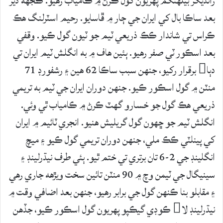
رانديگر بيلهنگم پهريون گول ڪرڻ ۾ ڪامياب رهيو. ڪجهه دير
بعد ساڪا بال کي ايران جي ڄار ۾ ڦاسايو. رحيم اسٽرلنگ هڪ
ڪراس تي شاندار ڪڪ ذريعي ٽيم جو ٽيون گول ڪيو. وقفي
بعد اسڪور ٽي صفر رهيو. ٻئين هاف ۾ به انگلش ٽيم ايران تي
دٻا برقرار رکيو، جنهن سبب ساڪا 62 هين ۽ رشفورڊ 71
منٽن ۾ گول اسڪور ڪيو. جنهن دوران ايران جي ٽيم به تريمي
ذريعي هڪ گول جو خسارو گهٽ ڪرڻ ۾ ڪامياب ٿي وئي.
انگلش ٽيم جو ڇهون گول گريليش هنيو. انجري ٽائيم ۾ ايران
کي پينلٽي ڪڪ ملي، جنهن دوران تريمي گول ڪيو ۽ ميچ
انگلينڊ جي 2-6 تان برتري تي ختم ٿيو. ٻئي طرف نيڌرلينڊ ۽
سينيگال جي ٽيمن وچ ۾ 90 منٽن تائين سخت ويڙهه جاري رهي
۽ مقابلو بنا ڪنهن گول جي برابر رهيو، جنهن بعد اضافي وقت ۾
نيڌرلينڊ لا ڪوڊي گيڪپو پهريون گول اسڪور ڪيو، جڏهن