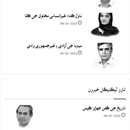
ناول ڪتا: غيرانساني مخلوق جي ڪٿا
08-03-2024
ميڊيا جي آزادي ۽ غيرجمھوري وادي
06-03-2024
تازو ٽيڪنيڪل خبرون
تاريخ جي ڪفن جھڙو ڪيس
08-03-2024