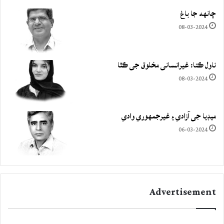
چانهه جا باغ
08-03-2024
ناول ڪتا: غيرانساني مخلوق جي ڪٿا
08-03-2024
ميڊيا جي آزادي ۽ غيرجمھوري وادي
06-03-2024
Advertisement