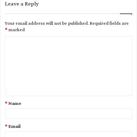
Leave a Reply
Your email address will not be published.
Required fields are
*
marked
C
o
m
m
e
n
t
*
Name
*
*
Email