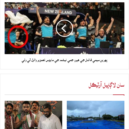
پهرين سيمي فائنل جي هيرو جمي نيشم جي مايوس تصوير وائرل ٿي وئي
سان لاڳاپيل آرٽيڪل