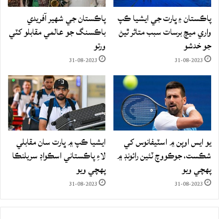
پاڪستان ۽ ڀارت جي ايشيا ڪپ
پاڪستان جي شهير آفريدي
واري ميچ برسات سبب متاثر ٿيڻ
باڪسنگ جو عالمي مقابلو کٽي
جو خدشو
ورتو
31-08-2023
31-08-2023
يو ايس اوپن ۾ اسٽيفانوس کي
ايشيا ڪپ ۾ ڀارت سان مقابلي
شڪست، جوڪووچ ٽئين رائونڊ ۾
لاءِ پاڪستاني اسڪواڊ سريلنڪا
پهچي ويو
پهچي ويو
31-08-2023
31-08-2023