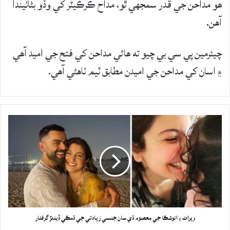
هو مداحن جي قدر سمجهي ٿو، مداح ڪرڪيٽر کي وڏو بڻائيندا
آهن.
چيئرمين پي سي بي چيو ته هاڻي مداحن کي فتح جي اميد آهي
۽ اسان کي مداحن جي اميدن مطابق ٽيم ٺاهڻي آهي.
ويرات ۽ انوشڪا جي معصوم ڌي سان جنسي زيادتي جي ڌمڪي ڏيندڙ گرفتار