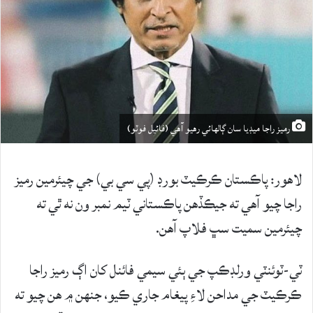
رميز راجا ميڊيا سان ڳالهائي رهيو آهي (فائيل فوٽو)
لاهور: پاڪستان ڪرڪيٽ بورڊ (پي سي بي) جي چيئرمين رميز
راجا چيو آهي ته جيڪڏهن پاڪستاني ٽيم نمبر ون نه ٿي ته
چيئرمين سميت سڀ فلاپ آهن.
ٽي-ٽوئنٽي ورلڊڪپ جي ٻئي سيمي فائنل کان اڳ رميز راجا
ڪرڪيٽ جي مداحن لاءِ پيغام جاري ڪيو، جنهن ۾ هن چيو ته