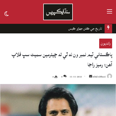
مينيو
tch
kin
تاريخ جي ڪفن جھڙو ڪيس
رانديون
پاڪستاني ٽيم نمبر ون نه ٿي ته چيئرمين سميت سڀ فلاپ
آهن: رميز راجا
4
0
11-11-2021
Send
Abid Abbasi
an
email