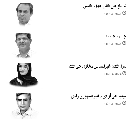
تاريخ جي ڪفن جھڙو ڪيس
08-03-2024
چانهه جا باغ
08-03-2024
ناول ڪتا: غيرانساني مخلوق جي ڪٿا
08-03-2024
ميڊيا جي آزادي ۽ غيرجمھوري وادي
06-03-2024