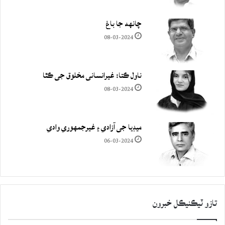
چانهه جا باغ
08-03-2024
ناول ڪتا: غيرانساني مخلوق جي ڪٿا
08-03-2024
ميڊيا جي آزادي ۽ غيرجمھوري وادي
06-03-2024
تازو ٽيڪنيڪل خبرون