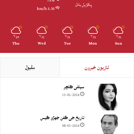
75%
پکڙيل بادل
5.35 km/h
29
31
31
31
31
℃
℃
℃
℃
℃
Thu
Wed
Tue
Mon
Sun
تازيون خبرون
مقبول
سيلفي ڪلچر
13-05-2024
تاريخ جي ڪفن جھڙو ڪيس
08-03-2024