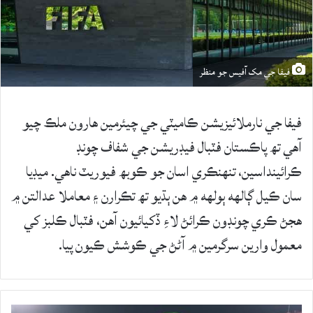
فيفا جي مک آفيس جو منظر
فيفا جي نارملائيزيشن ڪاميٽي جي چيئرمين هارون ملڪ چيو
آهي تھ پاڪستان فٽبال فيڊريشن جي شفاف چونڊ
ڪرائينداسين، تنهنڪري اسان جو ڪوبھ فيوريٽ ناهي. ميڊيا
سان ڪيل ڳالهه ٻولهه ۾ هن ٻڌيو تھ تڪرارن ۽ معاملا عدالتن ۾
هجڻ ڪري چونڊون ڪرائڻ لاءِ ڏکيائيون آهن، فٽبال ڪلبز کي
معمول وارين سرگرمين ۾ آڻڻ جي ڪوشش ڪيون پيا.