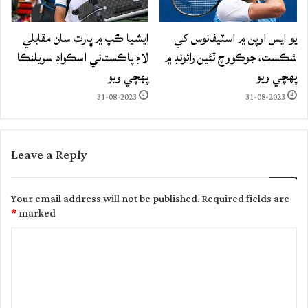
يو ايس اوپن ۾ اسٽيفانوس کي
ايشيا ڪپ ۾ ڀارت سان مقابلي
شڪست، جوڪووچ ٽئين رائونڊ ۾
لاءِ پاڪستاني اسڪواڊ سريلنڪا
پهچي ويو
پهچي ويو
31-08-2023
31-08-2023
Leave a Reply
Your email address will not be published.
Required fields are
*
marked
C
o
m
m