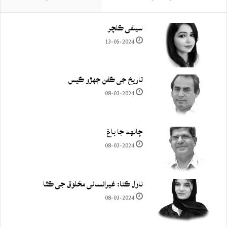
سيلفي ڪلچر
13-05-2024
تاريخ جي ڪفن جھڙو ڪيس
08-03-2024
چانهه جا باغ
08-03-2024
ناول ڪتا: غيرانساني مخلوق جي ڪٿا
08-03-2024