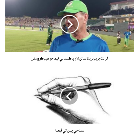
گرانٽ بريڊ برن 2 سالن لاءِ پاڪستاني ٽيم جو هيڊ ڪوچ مقرر
سنڌ جي ٻيلن تي قبضا