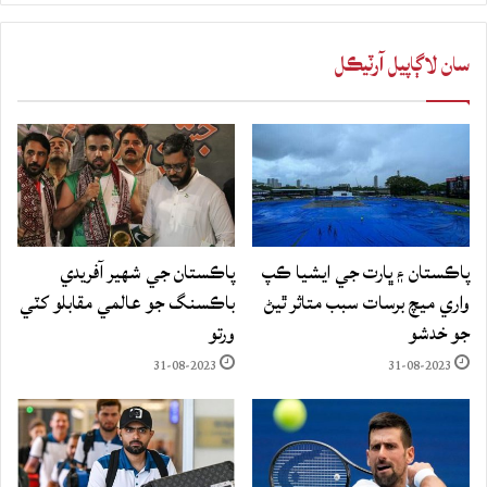
سان لاڳاپيل آرٽيڪل
پاڪستان ۽ ڀارت جي ايشيا ڪپ
پاڪستان جي شهير آفريدي
واري ميچ برسات سبب متاثر ٿيڻ
باڪسنگ جو عالمي مقابلو کٽي
جو خدشو
ورتو
31-08-2023
31-08-2023