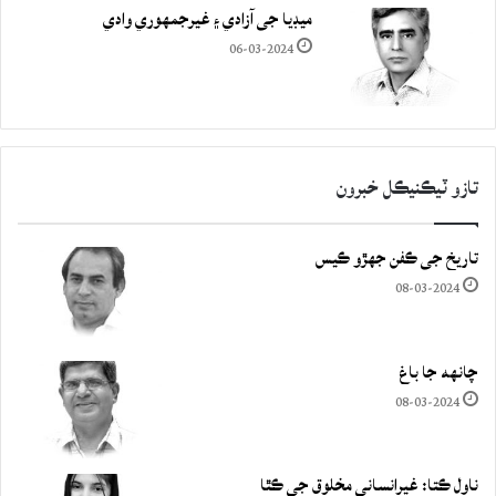
ميڊيا جي آزادي ۽ غيرجمھوري وادي
06-03-2024
تازو ٽيڪنيڪل خبرون
تاريخ جي ڪفن جھڙو ڪيس
08-03-2024
چانهه جا باغ
08-03-2024
ناول ڪتا: غيرانساني مخلوق جي ڪٿا