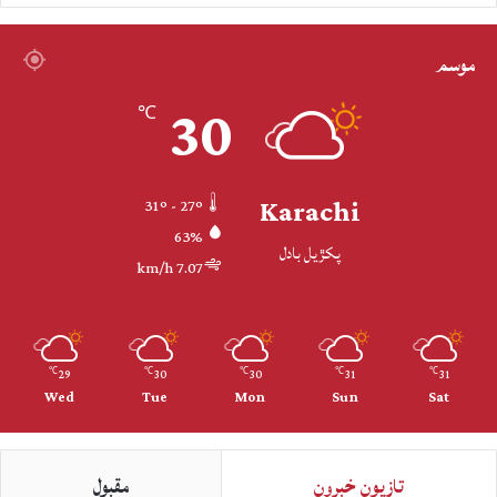
موسم
30
℃
Karachi
31º - 27º
63%
پکڙيل بادل
7.07 km/h
29
30
30
31
31
℃
℃
℃
℃
℃
Wed
Tue
Mon
Sun
Sat
تازيون خبرون
مقبول