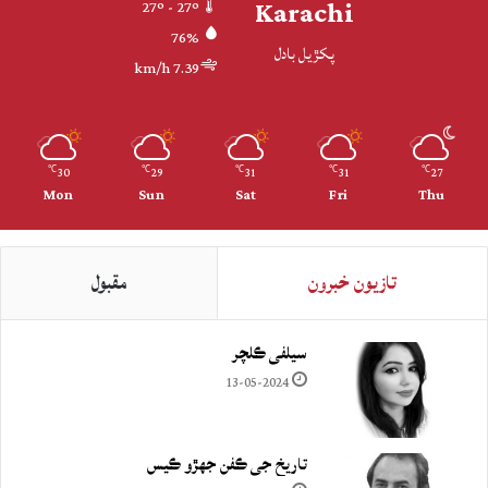
Karachi
27º - 27º
76%
پکڙيل بادل
7.39 km/h
30
29
31
31
27
℃
℃
℃
℃
℃
Mon
Sun
Sat
Fri
Thu
تازيون خبرون
مقبول
سيلفي ڪلچر
13-05-2024
تاريخ جي ڪفن جھڙو ڪيس