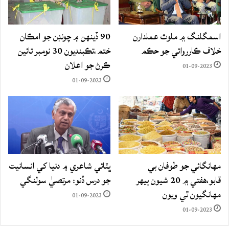
اسمگلنگ ۾ ملوث عملدارن
90 ڏينهن ۾ چونڊن جو امڪان
خلاف ڪارروائي جو حڪم
ختم،تڪبنديون 30 نومبر تائين
ڪرڻ جو اعلان
01-09-2023
01-09-2023
مهانگائي جو طوفان بي
ڀٽائي شاعري ۾ دنيا کي انسانيت
قابو،هفتي ۾ 20 شيون ٻيهر
جو درس ڏنو: مرتصيٰ سولنگي
مهانگيون ٿي ويون
01-09-2023
01-09-2023