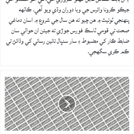
جيڪو ڪرونا وائرس جي وبا دوران وڌي ويو آهي. ڪالهه
پنهنجي ٽوئيٽ ۾ هن چيو ته هن سال جي شروع ۾ اسان دماغي
صحت تي قومي ٽاسڪ فورس جوڙي ته جيئن ان حوالي سان
ضابط ڪار کي مضبوط ۽ سار سنڀال تائين رسائي کي وڌائڻ تي
ڪم ڪري سگهجي.