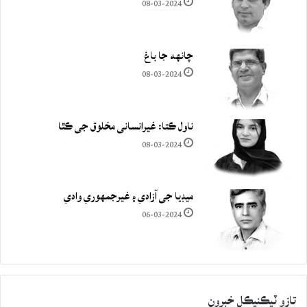
08-03-2024
چانهه جا باغ
08-03-2024
ناول ڪتا: غيرانساني مخلوق جي ڪٿا
08-03-2024
ميڊيا جي آزادي ۽ غيرجمھوري وادي
06-03-2024
تازو ٽيڪنيڪل خبرون