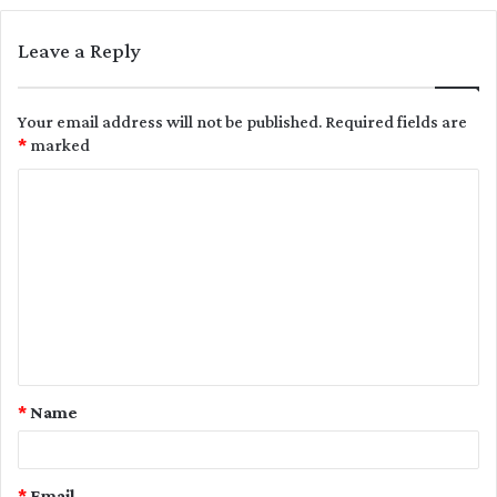
Leave a Reply
Your email address will not be published.
Required fields are
*
marked
C
o
m
m
e
n
t
*
Name
*
*
Email