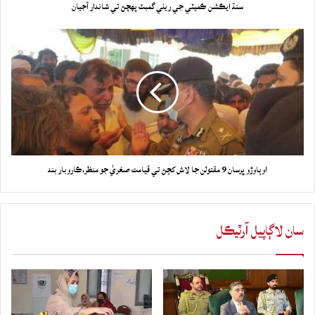
سنڌ ايڪشن ڪميٽي جي ريلي گمبٽ پهچڻ تي شاندار آجيان
اوٻاوڙو ڀرسان 9 مقتولن جا لاش کڄڻ تي قيامت صغريٰ جو منظر،ڪاروبار بند
سان لاڳاپيل آرٽيڪل