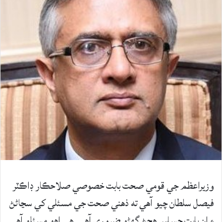
وزيراعظم جي قومي صحت بابت خصوصي صلاحڪار ڊاڪٽر
فيصل سلطان چيو آهي ته ذهني صحت جي مسئلي کي سڃاڻڻ
۽ ان بابت حساس هجڻ گهڻو ضروري آهي. هي اهو مسئلو آهي