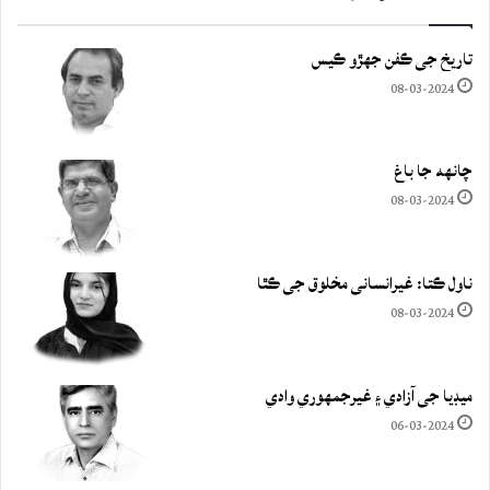
تاريخ جي ڪفن جھڙو ڪيس
08-03-2024
چانهه جا باغ
08-03-2024
ناول ڪتا: غيرانساني مخلوق جي ڪٿا
08-03-2024
ميڊيا جي آزادي ۽ غيرجمھوري وادي
06-03-2024