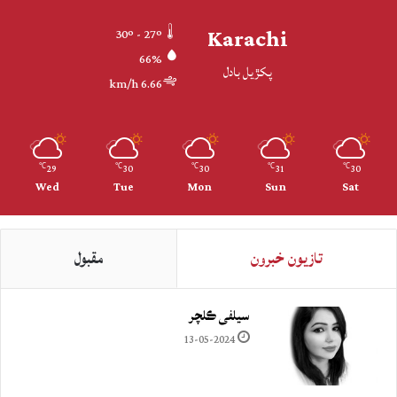
Karachi
30º - 27º
66%
پکڙيل بادل
6.66 km/h
29
30
30
31
30
℃
℃
℃
℃
℃
Wed
Tue
Mon
Sun
Sat
تازيون خبرون
مقبول
سيلفي ڪلچر
13-05-2024