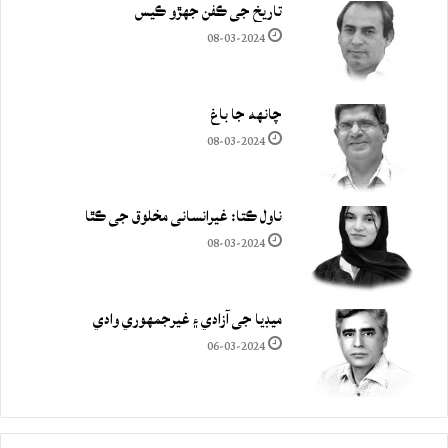
تاريخ جي ڪفن جھڙو ڪيس
08-03-2024
چانهه جا باغ
08-03-2024
ناول ڪتا: غيرانساني مخلوق جي ڪٿا
08-03-2024
ميڊيا جي آزادي ۽ غيرجمھوري وادي
06-03-2024