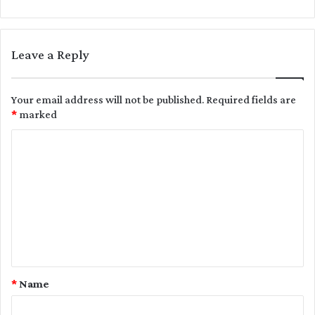
Leave a Reply
Your email address will not be published.
Required fields are
*
marked
C
o
m
m
e
n
t
*
Name
*