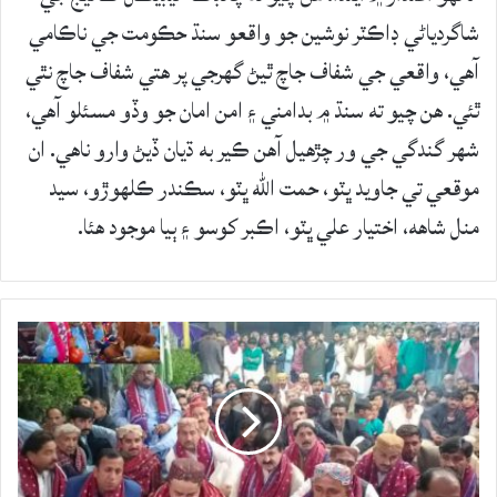
شاگردياڻي ڊاڪٽر نوشين جو واقعو سنڌ حڪومت جي ناڪامي
آھي، واقعي جي شفاف جاچ ٿيڻ گهرجي پر ھتي شفاف جاچ نٿي
ٿئي. هن چيو ته سنڌ ۾ بدامني ۽ امن امان جو وڏو مسئلو آهي،
شهر گندگي جي ور چڙهيل آهن ڪير به ڌيان ڏيڻ وارو ناهي. ان
موقعي تي جاويد ڀٽو، حمت الله ڀٽو، سڪندر ڪلھوڙو، سيد
منل شاهه، اختيار علي ڀٽو، اڪبر کوسو ۽ ٻيا موجود ھئا.