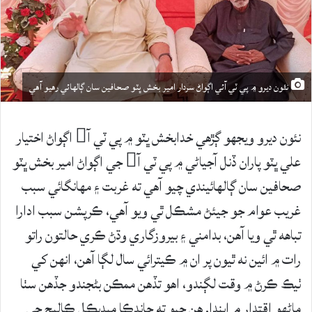
نئون ديرو ۾ پي ٽي آئي اڳواڻ سردار امير بخش ڀٽو صحافين سان ڳالهائي رهيو آهي
نئون ديرو ويجهو ڳڙهي خدابخش ڀٽو ۾ پي ٽي آ اڳواڻ اختيار
علي ڀٽو پاران ڏنل آجياڻي ۾ پي ٽي آ جي اڳواڻ امير بخش ڀٽو
صحافين سان ڳالهائيندي چيو آهي ته غربت ۽ مھانگائي سبب
غريب عوام جو جيئڻ مشڪل ٿي ويو آھي، ڪرپشن سبب ادارا
تباهه ٿي ويا آهن، بدامني ۽ بيروزگاري وڌڻ ڪري حالتون راتو
رات ۾ ائين نه ٿيون پر ان ۾ ڪيترائي سال لڳا آھن، انھن کي
ٺيڪ ڪرڻ ۾ وقت لڳندو، اھو تڏھن ممڪن بڻجندو جڏھن سٺا
ماڻھو اقتدار ۾ ايندا. هن چيو ته چانڊڪا ميڊيڪل ڪاليج جي