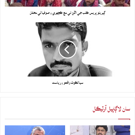
ڳيريلو پريس ڪلب جي اڱڻ تي مچ ڪچهري ۽ صوفياڻي محفل
سيالڪوٽ واقعو ۽ رياست
سان لاڳاپيل آرٽيڪل