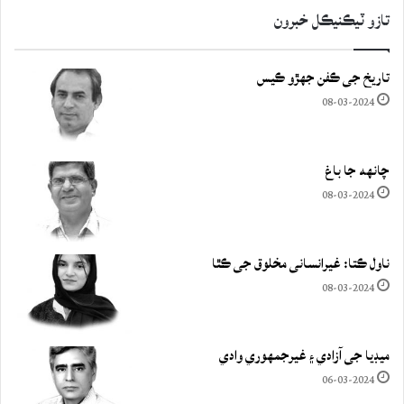
تازو ٽيڪنيڪل خبرون
تاريخ جي ڪفن جھڙو ڪيس
08-03-2024
چانهه جا باغ
08-03-2024
ناول ڪتا: غيرانساني مخلوق جي ڪٿا
08-03-2024
ميڊيا جي آزادي ۽ غيرجمھوري وادي
06-03-2024