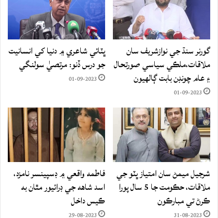
گورنر سنڌ جي نوازشريف سان
ڀٽائي شاعري ۾ دنيا کي انسانيت
ملاقات،ملڪي سياسي صورتحال
جو درس ڏنو: مرتصيٰ سولنگي
۽ عام چونڊن بابت ڳالهيون
01-09-2023
01-09-2023
شرجيل ميمڻ سان امتياز ڀٽو جي
فاطمه واقعي ۾ ڊسپينسر نامزد،
ملاقات، حڪومت جا 5 سال پورا
اسد شاهه جي ڊرائيور مٿان به
ڪرڻ تي مبارڪون
ڪيس داخل
29-08-2023
31-08-2023