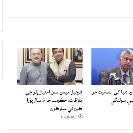
۾ دنيا کي انسانيت جو
شرجيل ميمڻ سان امتياز ڀٽو جي
صيٰ سولنگي
ملاقات، حڪومت جا 5 سال پورا
ڪرڻ تي مبارڪون
31-08-2023