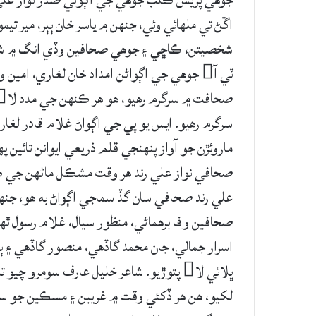
جوھي پريس ڪلب جوھي جي اڳوڻي صدر نواز علي 
اڱڻ تي ملھائي وئي، جنھن ۾ ياسر خان ٻٻر، مير 
شخصيتن، ڪاڇي ۽ جوھي صحافين وڏي انگ ۾ ش
ٽي آ جوھي جي اڳواڻن امداد خان لغاري، امين
سرگرم رهيو. ايس يو پي جي اڳواڻ غلام قادر لغا
ماروئڙن جو آواز پنھنجي قلم ذريعي ايوانن تائين 
صحافي نواز علي رند ھر وقت مشڪل ماڻھن جي ڪم 
علي رند صحافي سان گڏ سماجي اڳواڻ به ھو، جنھ
صحافين وفا برهماڻي، منظور سيال، غلام رسول ٿه
اسرار جمالي، جان محمد گاڏھي، منصور گاڏھي ۽ 
لکيو، هن ھر ڏکئي وقت ۾ غريبن ۽ مسڪين جو ساٿ