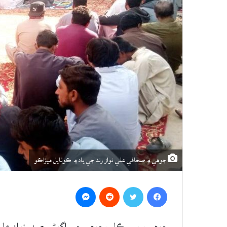
جوهي ۾ صحافي علي نواز رند جي ياد ۾ ڪوٺايل ميڙاڪو
Messenger
Reddit
Twitter
Facebook