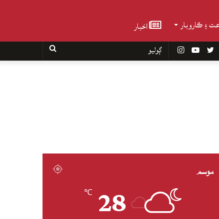
عت ۽ ڪاروبار
اخبار
Faceboo
Twitter
YouTube
Instagram
ڳوليو
موسم
28
℃