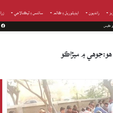
ز
رانديون
ايڊيٽوريل ۽ ڪالم
سائنس ۽ ٽيڪنالاجي
زرا
و ڪيس
k
 هو:جوهي ۾ ميڙاڪو