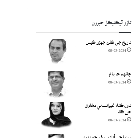
تازو ٽيڪنيڪل خبرون
تاريخ جي ڪفن جھڙو ڪيس
08-03-2024
چانهه جا باغ
08-03-2024
ناول ڪتا: غيرانساني مخلوق
جي ڪٿا
08-03-2024
ميڊيا جي آزادي ۽ غيرجمھوري