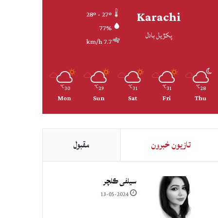
Karachi
28º - 27º
77%
پکڙيل بادل
7.7 km/h
30
29
31
31
28
℃
℃
℃
℃
℃
Mon
Sun
Sat
Fri
Thu
تازيون خبرون
مقبول
سيلفي ڪلچر
13-05-2024