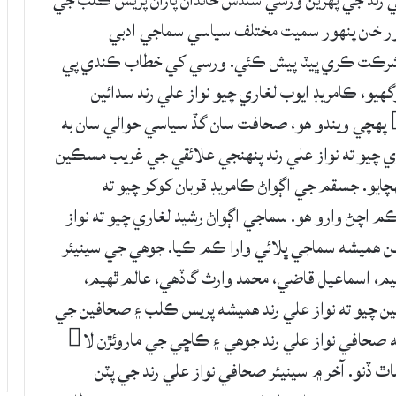
رند جي پھرين ورسي سندس خاندان پاران پريس ڪلب جي
تيمور خان پنھور سميت مختلف سياسي سماجي ادبي
رڪت ڪري ڀيٽا پيش ڪئي. ورسي کي خطاب ڪندي پي
 وگھيو، ڪامريڊ ايوب لغاري چيو نواز علي رند سدائين
صحافت ۾ سرگرم رهيو، هو هر ڪنهن جي مدد لا پهچي ويندو هو، صحافت سان گڏ سياسي حوالي سان به
ري چيو ته نواز علي رند پنھنجي علائقي جي غريب مسڪين
پھچايو. جسقم جي اڳواڻ ڪامريڊ قربان کوکر چيو ته
اچڻ وارو ھو. سماجي اڳواڻ رشيد لغاري چيو ته نواز
ن ھميشه سماجي ڀلائي وارا ڪم ڪيا. جوھي جي سينيئر
يم، اسماعيل قاضي، محمد وارث گاڏھي، عالم ٿھيم،
ٻين چيو ته نواز علي رند ھميشه پريس ڪلب ۽ صحافين جي
ڀلائي لا پتوڙيو. شاعر خليل عارف سومرو چيو ته صحافي نواز علي رند جوھي ۽ ڪاڇي جي ماروئڙن لا
 ڏنو. آخر ۾ سينيئر صحافي نواز علي رند جي پٽن