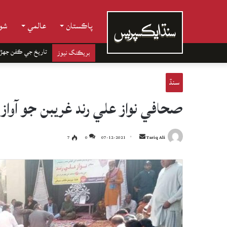
پاڪستان
عالمي
شوب
تاريخ جي ڪفن جھڙ
بريڪنگ نيوز
سنڌ
صحافي نواز علي رند غريبن جو آواز
Send
7
0
07-12-2021
Tariq Ali
an
email