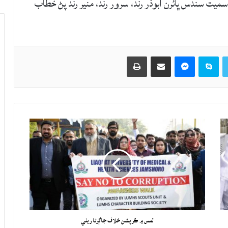
 سميت سندس ڀائرن ابوذر رند، سرور رند، منير رند پڻ خطاب
Twitter
Skype
Messenger
حصيداري ڪريو اي ميل ذريعي
اپيو
لمس ۾ ڪرپشن خلاف جاڳرتا ريلي