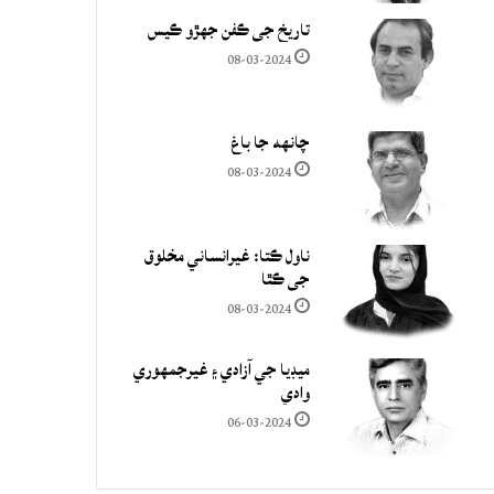
تاريخ جي ڪفن جھڙو ڪيس
08-03-2024
چانهه جا باغ
08-03-2024
ناول ڪتا: غيرانساني مخلوق
جي ڪٿا
08-03-2024
ميڊيا جي آزادي ۽ غيرجمھوري
وادي
06-03-2024