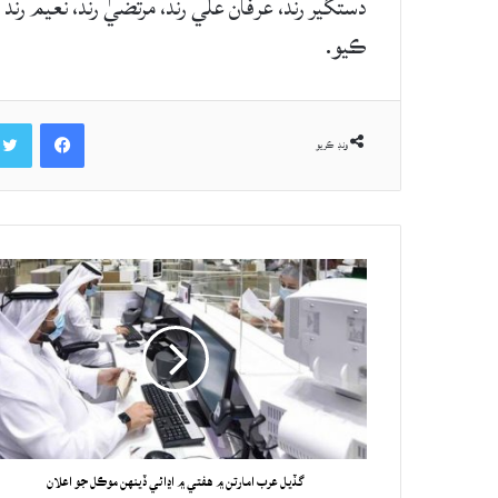
دستگير رند، عرفان علي رند، مرتضيٰ رند، نعيم رند
ڪيو.
Facebook
ونڊ ڪريو
گڏيل عرب امارتن ۾ هفتي ۾ اڍائي ڏينهن موڪل جو اعلان