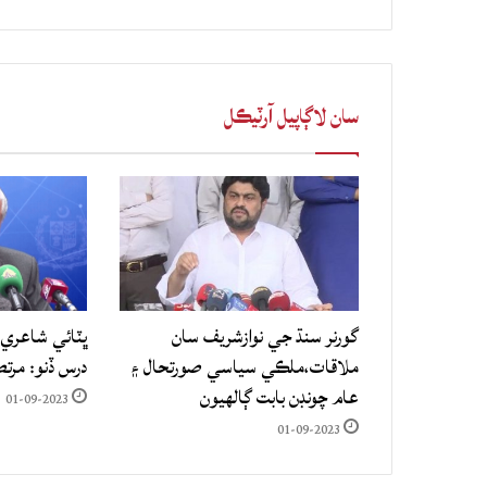
سان لاڳاپيل آرٽيڪل
گورنر سنڌ جي نوازشريف سان
ڀٽائي شاعري 
ملاقات،ملڪي سياسي صورتحال ۽
درس ڏنو: مرت
عام چونڊن بابت ڳالهيون
01-09-2023
01-09-2023