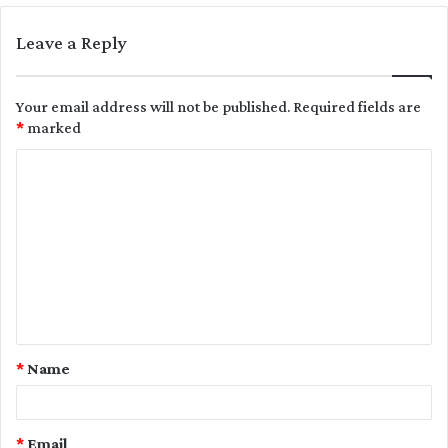
Leave a Reply
Your email address will not be published.
Required fields are
*
marked
C
o
m
m
e
n
t
*
Name
*
*
Email