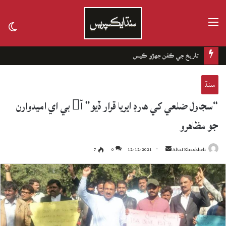
مينيو
tch
kin
تاريخ جي ڪفن جھڙو ڪيس
سنڌ
“سجاول ضلعي کي هارڊ ايريا قرار ڏيو” آ بي اي اميدوارن
جو مظاهرو
7
0
12-12-2021
Send
Altaf Khaskheli
an
email