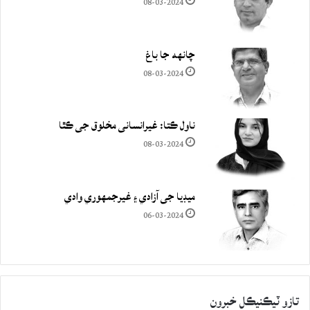
08-03-2024
چانهه جا باغ
08-03-2024
ناول ڪتا: غيرانساني مخلوق جي ڪٿا
08-03-2024
ميڊيا جي آزادي ۽ غيرجمھوري وادي
06-03-2024
تازو ٽيڪنيڪل خبرون