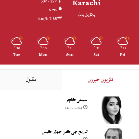
Karachi
30º - 27º
67%
پکڙيل بادل
7.38 km/h
30
30
31
31
29
℃
℃
℃
℃
℃
Tue
Mon
Sun
Sat
Fri
تازيون خبرون
مقبول
سيلفي ڪلچر
13-05-2024
تاريخ جي ڪفن جھڙو ڪيس