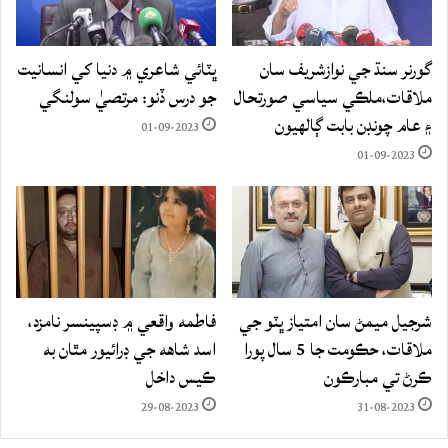
گورنر سنڌ جي نوازشريف سان
ڀٽائي شاعري ۾ دنيا کي انسانيت
ملاقات،ملڪي سياسي صورتحال
جو درس ڏنو: مرتصيٰ سولنگي
۽ عام چونڊن بابت ڳالهيون
01-09-2023
01-09-2023
شرجيل ميمڻ سان امتياز ڀٽو جي
فاطمه واقعي ۾ ڊسپينسر نامزد،
ملاقات، حڪومت جا 5 سال پورا
اسد شاهه جي ڊرائيور مٿان به
ڪرڻ تي مبارڪون
ڪيس داخل
29-08-2023
31-08-2023