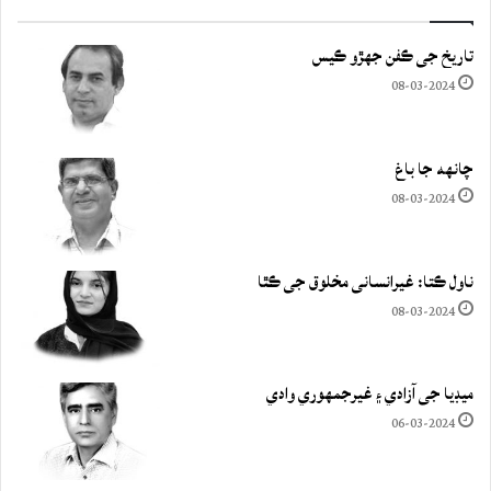
تاريخ جي ڪفن جھڙو ڪيس
08-03-2024
چانهه جا باغ
08-03-2024
ناول ڪتا: غيرانساني مخلوق جي ڪٿا
08-03-2024
ميڊيا جي آزادي ۽ غيرجمھوري وادي
06-03-2024