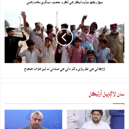
ميهڙ ويجهو موٽرسائيڪل جي ٽڪر ۾ معصوم نينگري سخت زخمي
لاڙڪاڻي جي نظر پاڙي ۾گٽر نالي جي صفائي نه ٿيڻ خلاف احتجاج
سان لاڳاپيل آرٽيڪل