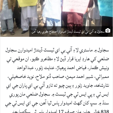
سجاول ۾ آئي بي اي ٽيسٽ ڏيندڙ اميدوار احتجاج ڪري رهيا آهن
سجاول ۾ ماستري لاءِ آئي بي اي ٽيسٽ ڏيندڙ اميدوارن سجاول
ضلعي کي ھارڊ ايريا قرار ڏيڻ لاءِ مظاهرو ڪيو. ان موقعي تي
ونيش ڪمار، فياض احمد پرھياڙ، عنايت زئور، عبدالواحد
ممبراڻي، شبير احمد ميمڻ، صاحب ڏنو ملاح، نويد خاصخيلي،
نثارشاهه، جاويد زئور ۽ ٻين چيو ته تازو آئي بي اي پاران جي اي
ايس ٽي ۽ پي ايس ٽي جي ٽيسٽ ۾ سجاول ضلعي مان پوري
سنڌ ۾ سڀ کان گھٽ اميدوار پاس ٿيا آهن. جي اي ايس ٽي جي
838 خالي جاين مان صرف 17 اميدوار پاس ٿي سگھيا يعني