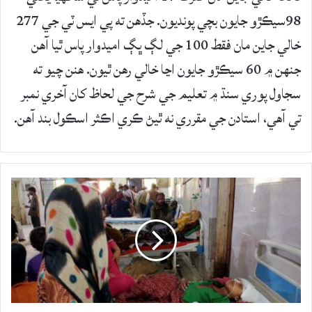
98سيڪڙو جايون بچي پونديون. جڏهن ته پي ايس ٽي جي 277
خالي جاين مان فقط 100 جي لڳ ڀڳ اميدوار پاس ٿيا آهن
جنهن ۾ 60 سيڪڙو جايون اڃا خالي رھن ٿيون. هنن چيو ته
سجاول پوري سنڌ ۾ تعليم جي شرح جي لحاظ کان آخري نمبر
تي آهي، استادن جي مقرري نه ٿيڻ ڪري اڪثر اسڪول بند آهن.