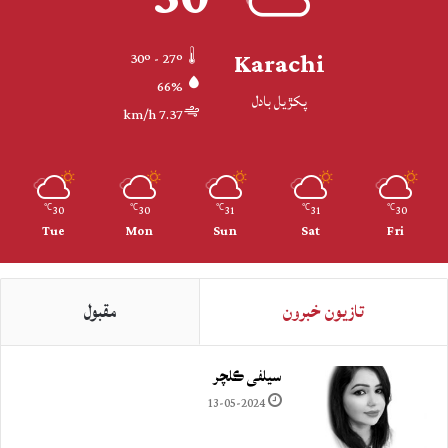
Karachi
30º - 27º
66%
پکڙيل بادل
7.37 km/h
30
30
31
31
30
℃
℃
℃
℃
℃
Tue
Mon
Sun
Sat
Fri
تازيون خبرون
مقبول
سيلفي ڪلچر
13-05-2024