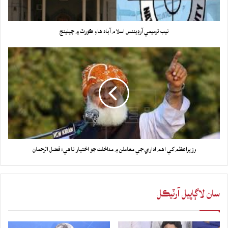
نيب ترميمي آرڊيننس اسلام آباد هاءِ ڪورٽ ۾ چيلينج
وزيراعظم کي اهم اداري جي معاملن ۾ مداخلت جو اختيار ناهي: فضل الرحمان
سان لاڳاپيل آرٽيڪل