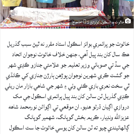
خاڻوٺ ۾ اسڪول کولرائڻ لا احتجاج
خاڻوٺ جو پرائمري بوائز اسڪول استاد مقرر نه ٿيڻ سبب گذريل
هڪ سال کان بند پيل آهي، جنهن خلاف خاڻوٺ نوجوان اتحاد
جي سڏ تي صوبائي وزير تعليم جو علامتي جنازو ڪڍي شهر
جو گشت ڪري شھرين نوجوان پوڙھن ٻارڙن جنازي کي ڪانڌي
ٿي سخت نعري بازي ڪئي وئي ۽ شھر جي شاهي بازار مان ريلي
ڪڍي گذريل ٽن سالن کان بند پيل پرائمري اسڪول جي مک
دروازي اڳيان ڌرڻو ھنيو. ان موقعي تي اڳواڻن نورمحمد شاهه
عزيزالله ونڊيار، ڪريم بخش گوپانگ، شھمير گوپانگ
ڳالھائيندي چيو ته ٽن سالن کان يوسي خاڻوٺ جا ست اسڪول