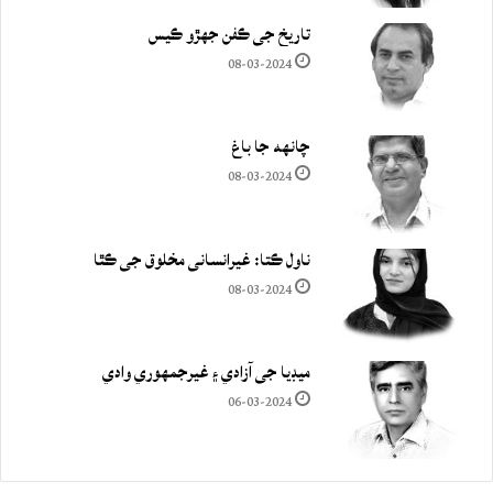
تاريخ جي ڪفن جھڙو ڪيس
08-03-2024
چانهه جا باغ
08-03-2024
ناول ڪتا: غيرانساني مخلوق جي ڪٿا
08-03-2024
ميڊيا جي آزادي ۽ غيرجمھوري وادي
06-03-2024