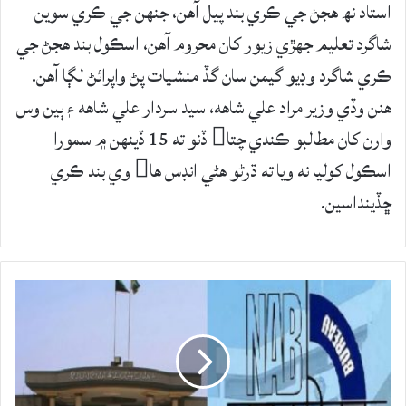
استاد نھ ھجڻ جي ڪري بند پيل آھن، جنھن جي ڪري سوين
شاگرد تعليم جھڙي زيور کان محروم آھن، اسڪول بند ھجڻ جي
ڪري شاگرد وڊيو گيمن سان گڏ منشيات پڻ واپرائڻ لڳا آهن.
ھنن وڏي وزير مراد علي شاهه، سيد سردار علي شاهه ۽ ٻين وس
وارن کان مطالبو ڪندي چتا ڏنو ته 15 ڏينھن ۾ سمورا
اسڪول کوليا نه ويا ته ڌرڻو هڻي انڊس ها وي بند ڪري
ڇڏينداسين.