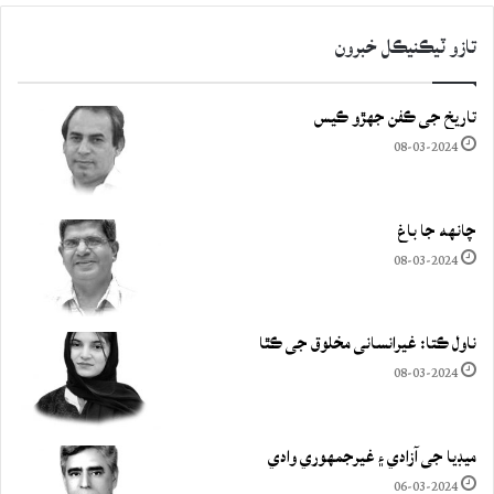
تازو ٽيڪنيڪل خبرون
تاريخ جي ڪفن جھڙو ڪيس
08-03-2024
چانهه جا باغ
08-03-2024
ناول ڪتا: غيرانساني مخلوق جي ڪٿا
08-03-2024
ميڊيا جي آزادي ۽ غيرجمھوري وادي
06-03-2024