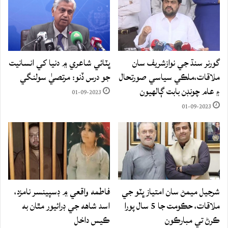
گورنر سنڌ جي نوازشريف سان
ڀٽائي شاعري ۾ دنيا کي انسانيت
ملاقات،ملڪي سياسي صورتحال
جو درس ڏنو: مرتصيٰ سولنگي
۽ عام چونڊن بابت ڳالهيون
01-09-2023
01-09-2023
شرجيل ميمڻ سان امتياز ڀٽو جي
فاطمه واقعي ۾ ڊسپينسر نامزد،
ملاقات، حڪومت جا 5 سال پورا
اسد شاهه جي ڊرائيور مٿان به
ڪرڻ تي مبارڪون
ڪيس داخل