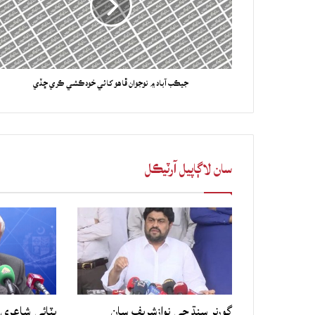
جيڪب آباد ۾ نوجوان ڦاهو کائي خودڪشي ڪري ڇڏي
سان لاڳاپيل آرٽيڪل
گورنر سنڌ جي نوازشريف سان
ڀٽائي شاعري 