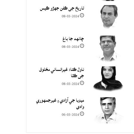
تاريخ جي ڪفن جھڙو ڪيس
08-03-2024
چانهه جا باغ
08-03-2024
ناول ڪتا: غيرانساني مخلوق
جي ڪٿا
08-03-2024
ميڊيا جي آزادي ۽ غيرجمھوري
وادي
06-03-2024