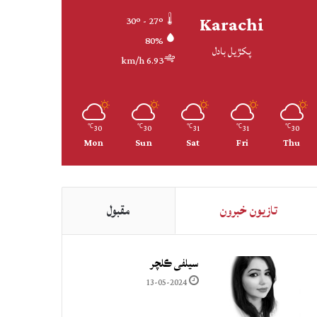
Karachi
30º - 27º
80%
پکڙيل بادل
6.93 km/h
30
30
31
31
30
℃
℃
℃
℃
℃
Mon
Sun
Sat
Fri
Thu
تازيون خبرون
مقبول
سيلفي ڪلچر
13-05-2024