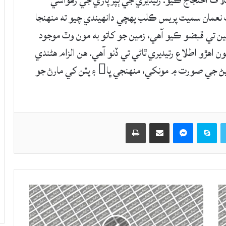
 خلاف احتجاج ڪيو. رتيديري جي ٻپڙ پاڙي جي رهواسي
اهد جلباڻي پنهنجي ڀا خالد ۽ پٽ نعمان سميت پريس ڪلب پهچي دانهيندي چيو ته منهنجا
مين تي قبضو ڪيو آهي، زمين جو کاتو به مون وٽ موجود
ن اهڙو اطلاع رتيديري ٿاڻي تي ڏنو آهي. هن الزام هڻندي
چيو ته هو مونکان 40 لک ڀتو گهري رهيا آهن نه ڏيڻ جي صورت ۾ مونکي، منهنجي ڀا ۽ پٽن کي مارڻ جو
Twitter
Skype
Messenger
حصيداري ڪريو اي ميل ذريعي
اپيو