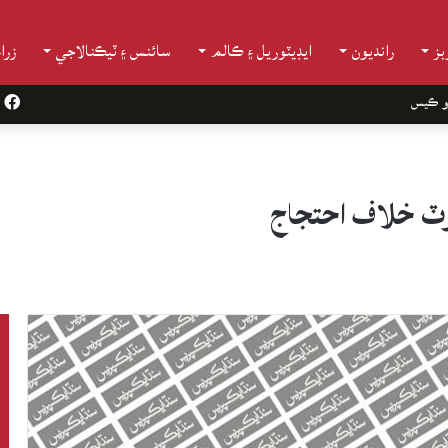
ز
رانديون
ايڊيٽوريل ۽ ڪالم
سائنس ۽ ٽيڪنالاجي
زرا
و ڪيس
k
ئوٽ خلاف احتجاج