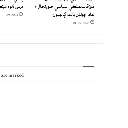
ملاقات،ملڪي سياسي صورتحال ۽
درس ڏنو: مرت
عام چونڊن بابت ڳالهيون
01-09-2023
01-09-2023
s are marked
C
o
m
m
e