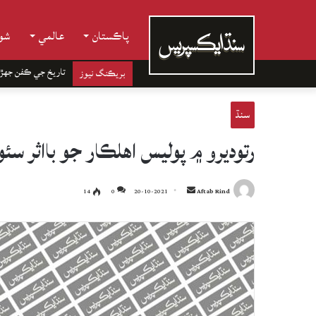
پاڪستان
عالمي
شوب
تاريخ جي ڪفن جھڙ
بريڪنگ نيوز
سنڌ
رتوديرو ۾ پوليس اهلڪار جو بااثر س
Send
14
0
20-10-2021
Aftab Rind
an
email