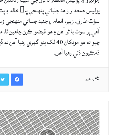
رتوديرو ۾ پوليس اهلڪار بااثرن جي مبينا زيادتين
پوليس جمعدار ز
سؤٽ طارق، زبير، انعام ۽ جنيد جلباڻي منهنجي ز
آهي پر سوٽ بااثر آهن ۽ هو قبضو ڪرڻ چاهين ٿا. مو
ڌمڪيون ڏئي رهيا آهن.
Facebook
ونڊ ڪريو