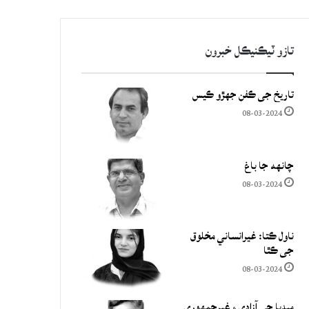
تازو ٽيڪنيڪل خبرون
تاريخ جي ڪفن جھڙو ڪيس
08-03-2024
چانهه جا باغ
08-03-2024
ناول ڪتا: غيرانساني مخلوق
جي ڪٿا
08-03-2024
ميڊيا جي آزادي ۽ غيرجمھوري