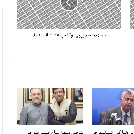
سجاول جوڻيجو ۾ پي پي ايڇ آ جي مانيٽرنگ آفيسر کان ڦر
۾ دنيا کي انسانيت جو
شرجيل ميمڻ سان امتياز ڀٽو جي