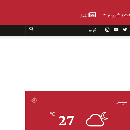
عت ۽ ڪاروبار
اخبار
Faceboo
Twitter
YouTube
Instagram
ڳوليو
موسم
27
℃