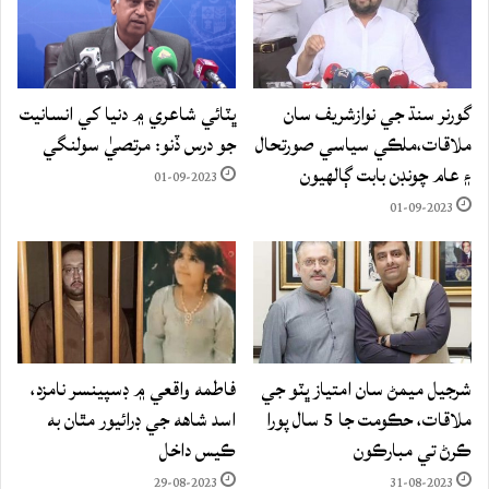
گورنر سنڌ جي نوازشريف سان
ڀٽائي شاعري ۾ دنيا کي انسانيت
ملاقات،ملڪي سياسي صورتحال
جو درس ڏنو: مرتصيٰ سولنگي
۽ عام چونڊن بابت ڳالهيون
01-09-2023
01-09-2023
شرجيل ميمڻ سان امتياز ڀٽو جي
فاطمه واقعي ۾ ڊسپينسر نامزد،
ملاقات، حڪومت جا 5 سال پورا
اسد شاهه جي ڊرائيور مٿان به
ڪرڻ تي مبارڪون
ڪيس داخل
29-08-2023
31-08-2023