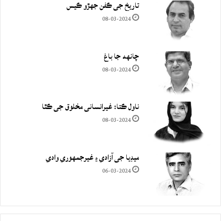
تاريخ جي ڪفن جھڙو ڪيس
08-03-2024
چانهه جا باغ
08-03-2024
ناول ڪتا: غيرانساني مخلوق جي ڪٿا
08-03-2024
ميڊيا جي آزادي ۽ غيرجمھوري وادي
06-03-2024