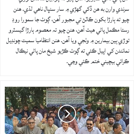
سرندي وارن به هن ڏکي گهڙي ۾ سار سنڀال ناهي لڌي. هنن
چيو ته ٻارڙا بکون ڪاٽڻ تي مجبور آھن، ڳوٺ جا سمورا روڊ
رستا مڪمل پاڻي هيٺ آھن، هنن چيو تہ معصوم ٻارڙا گيسٽرو
توڙي ٻين بيمارين ۾ وٺجي ويا آھن. هنن انتظاميا سميت چونڊيل
نمائندن کي اپيل ڪئي ته ڳوٺ ڪڙيو شيخ مان پاڻي نيڪال
ڪرائي بيچيني ختم ڪئي وڃي.