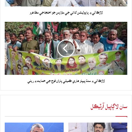
لاڙڪاڻي ۾ پاپوليشن کاتي جي ملازمن جو احتجاجي مظاهرو
لاڙڪاڻي ۾ سنڌ پيپلز هاري ڪميٽي پاران فوج جي حمايت ۾ ريلي
سان لاڳاپيل آرٽيڪل