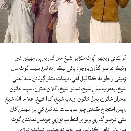
ڏوڪري ويجهو ڳوٺ ڪڙيو شيخ مان گذريل ٻن مهينن کان
وڌيڪ عرصو گذرڻ باوجود پاڻي نيڪال نه ٿيڻ سبب ڳوٺ مان
زميني رابطو به ڪاٽا ٿيل آھي. برسات متاثر ڳوٺاڻن عبدالغني
شيخ، يعقوب علي شيخ، نماڻو شيخ، گلان خاتون، سيما خاتون،
هاجران خاتون، بچل خاتون، زينب شيخ، گدا شيخ، غلام الله شيخ
۽ ٻين احتجاج ڪندي چيو ته برسات بند ٿيڻ کي ٻن مهينن کان
مٿي عرصو گذري ويو پر انتظاميا توڙي چونڊيل نمائندن ڳوٺ
مان پاڻي ناهي ڪڍرايو. هنن چيو ته چونڊيل نمائندن توڙي