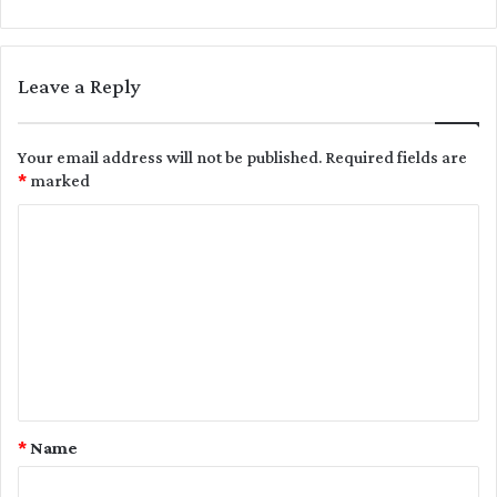
Leave a Reply
Your email address will not be published.
Required fields are
*
marked
C
o
m
m
e
n
t
*
Name
*