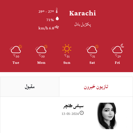
Karachi
29º - 27º
71%
پکڙيل بادل
6.8 km/h
30
30
31
31
29
℃
℃
℃
℃
℃
Tue
Mon
Sun
Sat
Fri
تازيون خبرون
مقبول
سيلفي ڪلچر
13-05-2024