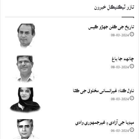
تازو ٽيڪنيڪل خبرون
تاريخ جي ڪفن جھڙو ڪيس
08-03-2024
چانهه جا باغ
08-03-2024
ناول ڪتا: غيرانساني مخلوق جي ڪٿا
08-03-2024
ميڊيا جي آزادي ۽ غيرجمھوري وادي
06-03-2024