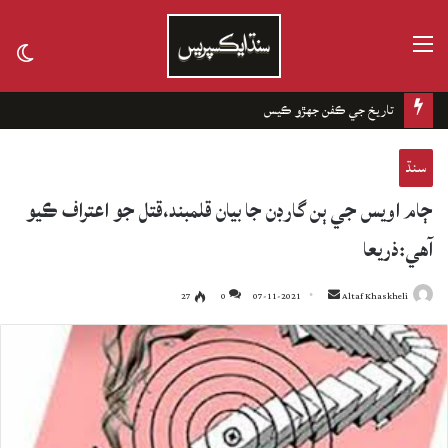
مينيو
tch
kin
تاريخ جي ڪفن جھڙو ڪيس
سنڌ
ڄام اويس جي ٻن گارڊن جا بيان قلمبند،قتل جو اعتراف ڪيو
آهي:ذريعا
27
0
07-11-2021
Send
Altaf Khaskheli
an
email