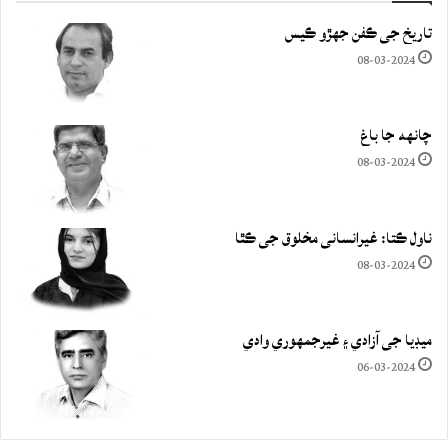
تاريخ جي ڪفن جھڙو ڪيس
08-03-2024
چانهه جا باغ
08-03-2024
ناول ڪتا: غيرانساني مخلوق جي ڪٿا
08-03-2024
ميڊيا جي آزادي ۽ غيرجمھوري وادي
06-03-2024