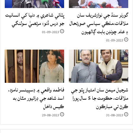
گورنر سنڌ جي نوازشريف سان
ڀٽائي شاعري ۾ دنيا کي انسانيت
ملاقات،ملڪي سياسي صورتحال
جو درس ڏنو: مرتصيٰ سولنگي
۽ عام چونڊن بابت ڳالهيون
01-09-2023
01-09-2023
شرجيل ميمڻ سان امتياز ڀٽو جي
فاطمه واقعي ۾ ڊسپينسر نامزد،
ملاقات، حڪومت جا 5 سال پورا
اسد شاهه جي ڊرائيور مٿان به
ڪرڻ تي مبارڪون
ڪيس داخل
29-08-2023
31-08-2023