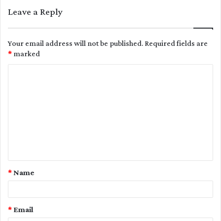
Leave a Reply
Your email address will not be published.
Required fields are
*
marked
C
o
m
m
e
n
t
*
Name
*
*
Email