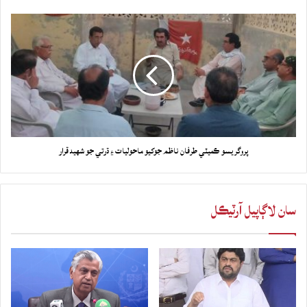
پروگريسو ڪميٽي طرفان ناظم جوکيو ماحوليات ۽ ڌرتي جو شهيد قرار
سان لاڳاپيل آرٽيڪل