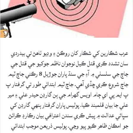
عرب شڪارين کي شڪار کان روڪڻ ۽ وڊيو ٺاھڻ تي بيدردي
سان تشدد ڪري قتل ڪيل نوجوان ناظم جوکيو جي قتل جي
جاچ جي سلسلي ۾ آءِ جي سنڌ پاران جوڙيل 8 رڪني جاچ ٽيم
جاچ شروع ڪري ڇڏي آھي. جاچ ٽيم ابتدائي طور تي گرفتار پ
پ ايم پي اي ڄام اويس گهرام جي ٻن گارڊن حيدر علي ۽ مير
علي جا بيان قلمبند ڪيا. پوليس پاران گرفتار ٻنھي گارڊن کي
سڀاڻي عدالت ۾ پيش ڪري سندن اعترافي بيان رڪارڊ ڪرائڻ
جو امڪان ظاھر ڪيو پيو وڃي. پوليس ذريعن موجب ابتدائي