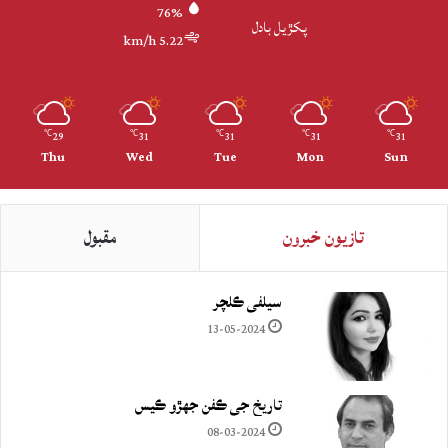
76%
پکڙيل بادل
5.22 km/h
29
31
31
31
31
℃
℃
℃
℃
℃
Thu
Wed
Tue
Mon
Sun
تازيون خبرون
مقبول
سيلفي ڪلچر
13-05-2024
تاريخ جي ڪفن جھڙو ڪيس
08-03-2024