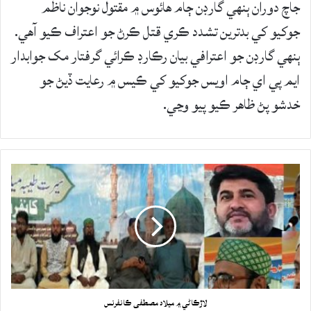
جاچ دوران ٻنھي گارڊن ڄام هائوس ۾ مقتول نوجوان ناظم
جوکيو کي بدترين تشدد ڪري قتل ڪرڻ جو اعتراف ڪيو آھي.
ٻنھي گارڊن جو اعترافي بيان رڪارڊ ڪرائي گرفتار مک جوابدار
ايم پي اي ڄام اويس جوکيو کي ڪيس ۾ رعايت ڏيڻ جو
خدشو پڻ ظاھر ڪيو پيو وڃي.
لاڙڪاڻي ۾ ميلاد مصطفى ڪانفرنس