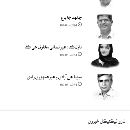
چانهه جا باغ
08-03-2024
ناول ڪتا: غيرانساني مخلوق جي ڪٿا
08-03-2024
ميڊيا جي آزادي ۽ غيرجمھوري وادي
06-03-2024
تازو ٽيڪنيڪل خبرون