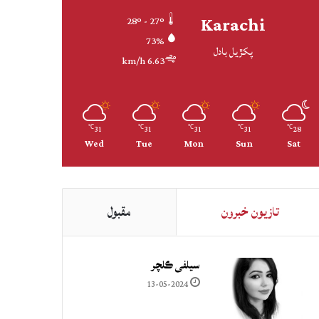
Karachi
28º - 27º
73%
پکڙيل بادل
6.63 km/h
31
31
31
31
28
℃
℃
℃
℃
℃
Wed
Tue
Mon
Sun
Sat
تازيون خبرون
مقبول
سيلفي ڪلچر
13-05-2024