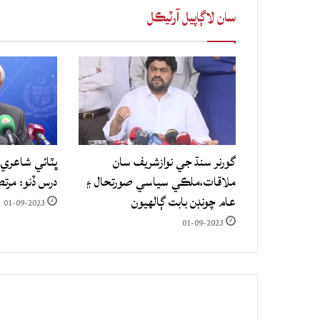
سان لاڳاپيل آرٽيڪل
گورنر سنڌ جي نوازشريف سان
ڀٽائي شاعري 
ملاقات،ملڪي سياسي صورتحال ۽
درس ڏنو: مرت
عام چونڊن بابت ڳالهيون
01-09-2023
01-09-2023