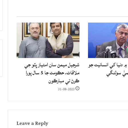
۾ دنيا کي انسانيت جو
شرجيل ميمڻ سان امتياز ڀٽو جي
صيٰ سولنگي
ملاقات، حڪومت جا 5 سال پورا
ڪرڻ تي مبارڪون
31-08-2023
Leave a Reply