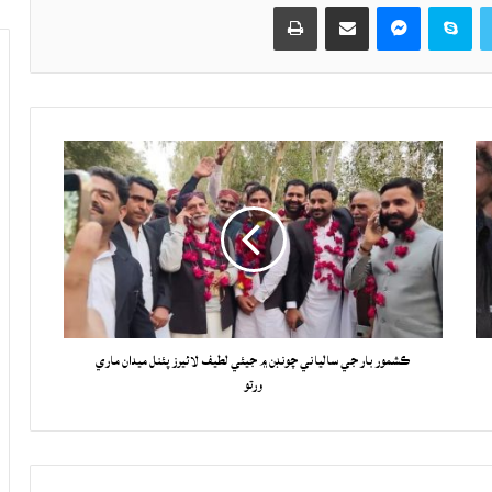
Twitter
Skype
Messenger
حصيداري ڪريو اي ميل ذريعي
اپيو
ڪشمور بار جي سالياني چونڊن ۾ جيئي لطيف لائيرز پئنل ميدان ماري
ورتو