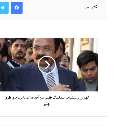
Facebook
ونڊ ڪريو
گهرو وزير منشيات اسمگلنگ ڪيس مان آجو،عدالت باعزت بري ڪري
ڇڏيو