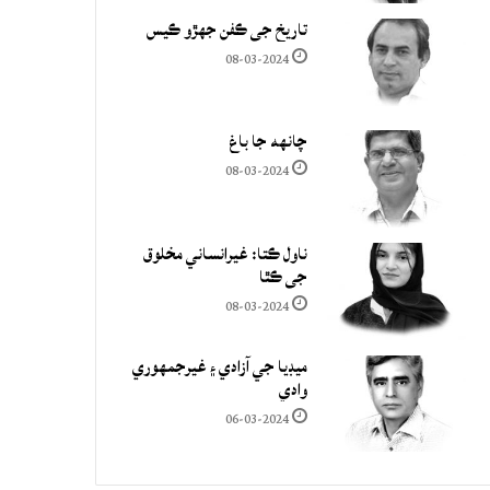
تاريخ جي ڪفن جھڙو ڪيس
08-03-2024
چانهه جا باغ
08-03-2024
ناول ڪتا: غيرانساني مخلوق
جي ڪٿا
08-03-2024
ميڊيا جي آزادي ۽ غيرجمھوري
وادي
06-03-2024