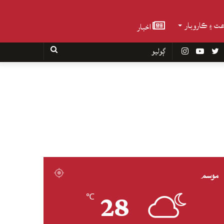
عت ۽ ڪاروبار
اخبار
Faceboo
Twitter
YouTube
Instagram
ڳوليو
موسم
28
℃