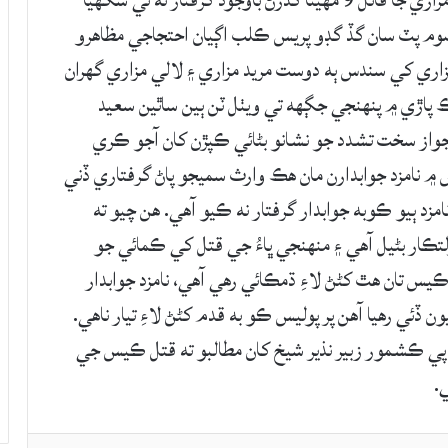
گڊو جي ملڪ پاڙي ۾ واپڊا ملازم نوجوان خانزادو مزاري جا قاتل 9 مهينا گذرڻ باوجود گرفتار نه ٿي سگهيا
جي ڀا نواب مزاري معصوم پٽ سان گڏ گڊو پريس ڪلب اڳيان احتجاجي مظاهرو
ءُ خانزادو مزاري کي سندس ٻه دوست مريد مزاري ۽ لالي مزاري گھران
 پاڙي ۾ پنهنجي جڳھه تي ويٺل ٽن ٻين ساٿين سعيد
 جواز سخت تشدد جو نشانو بڻائي ڪپڙن کان آجو ڪري
۾ نامزد جوابدارن مان ھڪ وارث سميجو پاڻ گرفتاري ڏني
ود ڪيس ۾ نامزد ٻيو ڪوبه جوابدار گرفتار نه ڪيو آهي. هن چيو ته
تڪار بڻيل آهي ۽ منھنجي ڀاءُ جي قتل کي ڪمائي جو
يس تان هٿ کڻڻ لاءِ ڌمڪائي رھي آھي، نامزد جوابدار
ئڻ لا قتل جون ڌمڪيون ڏئي رهيا آهن پر پوليس ڪو به قدم کڻڻ لاءِ تيار ناهي.
ڻو ۽ ايس ايس پي ڪشمور زبير نذير شيخ کان مطالبو ته قتل ڪيس جي
.