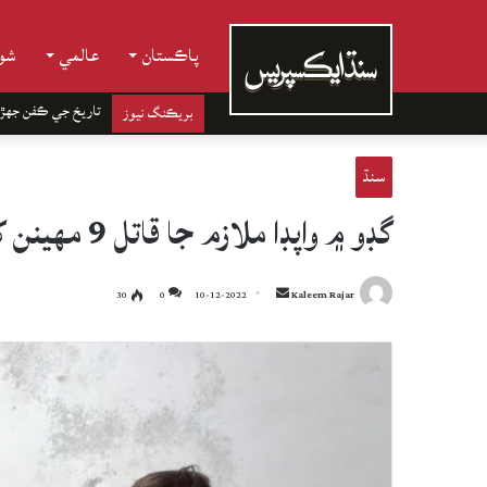
پاڪستان
عالمي
شوب
تاريخ جي ڪفن جھڙ
بريڪنگ نيوز
سنڌ
گڊو ۾ واپڊا ملازم جا قاتل 9 مهينن کان گرفتار نه ٿيڻ خلاف احتجاج
Send
30
0
10-12-2022
Kaleem Rajar
an
email