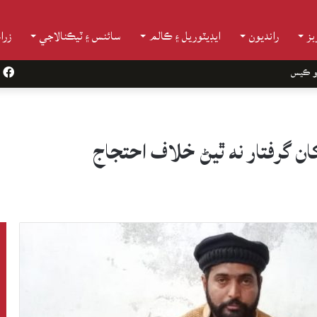
ز
رانديون
ايڊيٽوريل ۽ ڪالم
سائنس ۽ ٽيڪنالاجي
زرا
و ڪيس
k