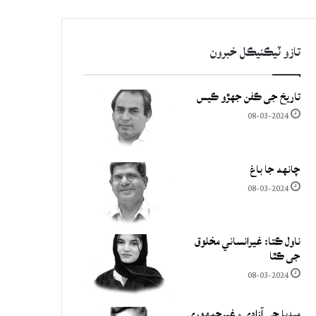
تازو ٽيڪنيڪل خبرون
تاريخ جي ڪفن جھڙو ڪيس
08-03-2024
چانهه جا باغ
08-03-2024
ناول ڪتا: غيرانساني مخلوق
جي ڪٿا
08-03-2024
ميڊيا جي آزادي ۽ غيرجمھوري