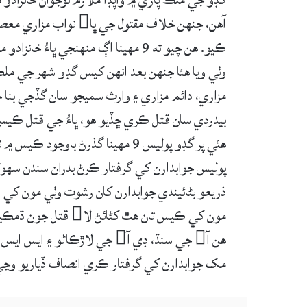
آهن، جنهن خلاف مقتول 
ڪيو. هن چيو ته 9 مھينا اڳ منھنجي ڀا
وٺي ويا ھئا جنهن بعد انھن کيس گڊو شھر جي ملڪ
مزاري، دائم مزاري ۽ وارث سميجو سان گڏجي بنا
بيدردي سان قتل ڪري ڇڏيو هو، ڀاءُ جي قتل ڪيس 
ھئي پر گڊو پوليس 9 مھينا گذرڻ باوج
پوليس جوابدارن کي گرفتار ڪرڻ بدران سندن سھول
ذريعو بڻائيندي جوابدارن کان رشوت وٺي مون کي ڪ
مون کي ڪيس تان هٿ کڻا
هن آ جي سنڌ، ڊي آ جي لاڙڪا
مک جوابدارن کي گرفتار ڪري انصاف ڏياريو وڃي