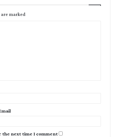
s are marked
C
o
m
m
e
n
t
*
Email
r the next time I comment.