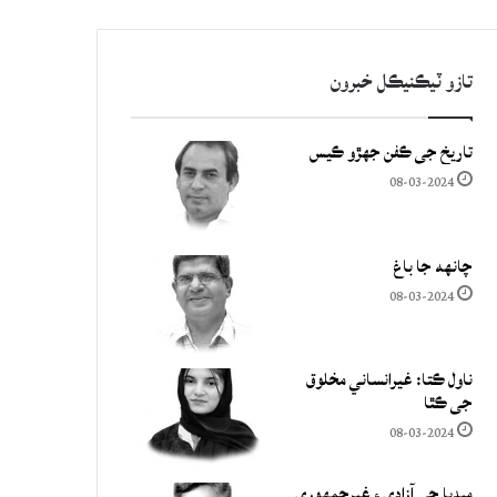
تازو ٽيڪنيڪل خبرون
تاريخ جي ڪفن جھڙو ڪيس
08-03-2024
چانهه جا باغ
08-03-2024
ناول ڪتا: غيرانساني مخلوق
جي ڪٿا
08-03-2024
ميڊيا جي آزادي ۽ غيرجمھوري