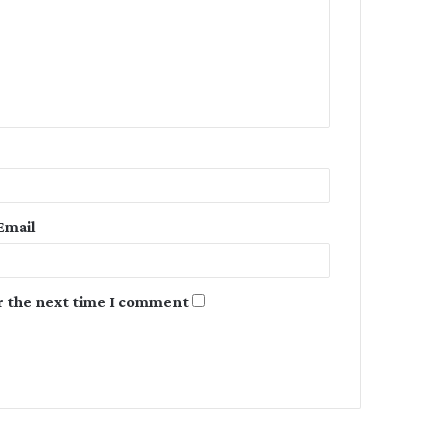
m
m
e
n
t
*
Email
r the next time I comment.