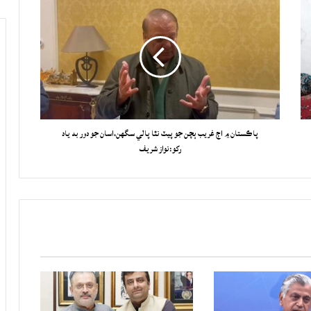
پاڪستان ۾ اڄ غريب ٻچن جو پيٽ نٿا پالي سگهن،اسان جو دور به ياد
رکو:نواز شريف