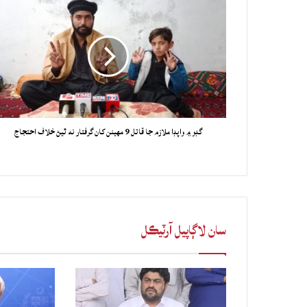
گڊو ۾ واپڊا ملازم جا قاتل 9 مهينن کان گرفتار نه ٿيڻ خلاف احتجاج
سان لاڳاپيل آرٽيڪل