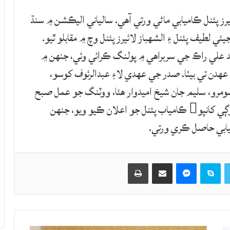
ز پئنل ڪاميابي ماڻي ورتي آهي. سالياني اليڪشن ۾ سنڌ
ئي لطيف پئنل ۽ الشهباز لائيرز پئنل وچ ۾ مقابلو ٿيو.
د علي راڪ جي سربراهي ۾ پولنگ ڪرائي وئي، جنهن ۾
عهدن تي بيٺا. صدر جي عهدي لاءِ عبدالرئوف کوسو،
 سومرو، سليم جان شيخ اميدوار هئا، ووٽنگ جو عمل صبح
9 وڳي کان شام 4 وڳي تائين جاري رهيو. شام 5 وڳي کانپو ڪامياب پئنل جو اعلان ڪيو ويو، جنهن
Twitter
Skype
Messenger
حصيداري ڪريو اي ميل ذريعي
اپيو