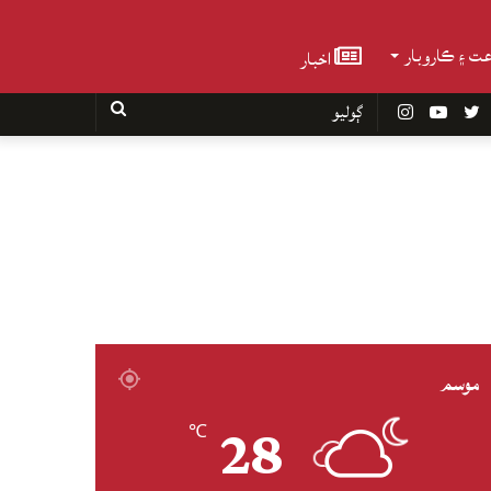
عت ۽ ڪاروبار
اخبار
Faceboo
Twitter
YouTube
Instagram
ڳوليو
موسم
28
℃