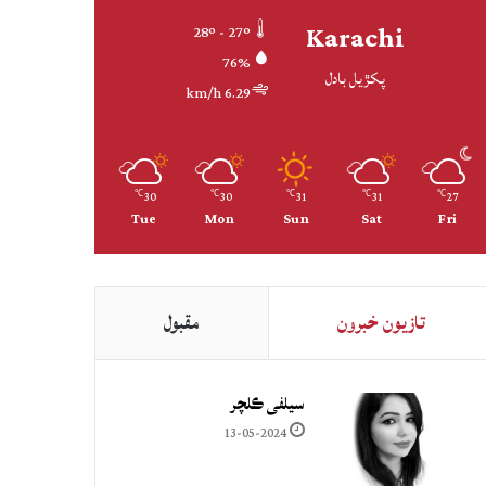
Karachi
28º - 27º
76%
پکڙيل بادل
6.29 km/h
30
30
31
31
27
℃
℃
℃
℃
℃
Tue
Mon
Sun
Sat
Fri
تازيون خبرون
مقبول
سيلفي ڪلچر
13-05-2024