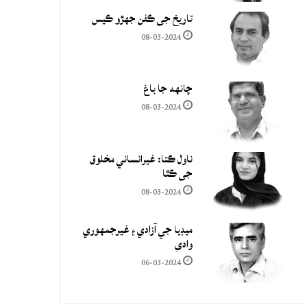
تاريخ جي ڪفن جھڙو ڪيس
08-03-2024
چانهه جا باغ
08-03-2024
ناول ڪتا: غيرانساني مخلوق
جي ڪٿا
08-03-2024
ميڊيا جي آزادي ۽ غيرجمھوري
وادي
06-03-2024