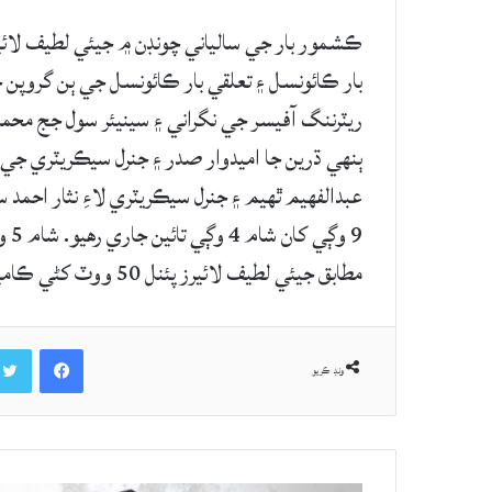
ڪشمور بار جي سالياني چونڊن ۾ جيئي لطيف لائير
بار ڪائونسل ۽ تعلقي بار ڪائونسل جي ٻن گروپن جي
ريٽرننگ آفيسر جي نگراني ۽ سينيئر سول جج محم
ٻنهي ڌرين جا اميدوار صدر ۽ جنرل سيڪريٽري جي 
عبدالفهيم ٿهيم ۽ جنرل سيڪريٽري لاءِ نثار احمد
مطابق جيئي لطيف لائيرز پئنل 50 ووٽ کڻي ڪاميابي حاصل ڪري ورتي.
Facebook
ونڊ ڪريو