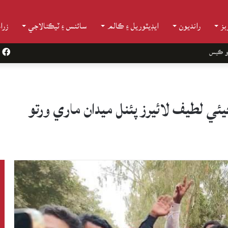
ز
رانديون
ايڊيٽوريل ۽ ڪالم
سائنس ۽ ٽيڪنالاجي
زرا
و ڪيس
k
ي لطيف لائيرز پئنل ميدان ماري ورتو