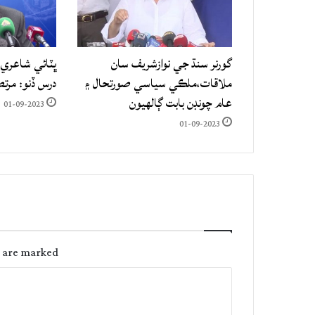
گورنر سنڌ جي نوازشريف سان
ڀٽائي شاعري 
ملاقات،ملڪي سياسي صورتحال ۽
درس ڏنو: مرت
عام چونڊن بابت ڳالهيون
01-09-2023
01-09-2023
s are marked
C
o