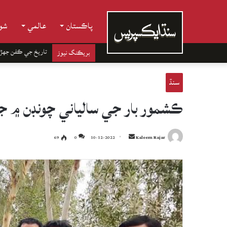
پاڪستان
عالمي
شوب
تاريخ جي ڪفن جھڙ
بريڪنگ نيوز
سنڌ
ڪشمور بار جي سالياني چونڊن ۾ جيئ
Send
69
0
10-12-2022
Kaleem Rajar
an
email