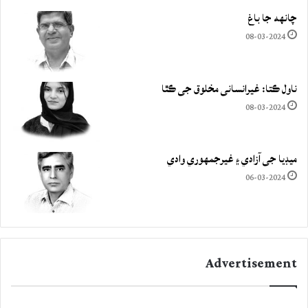
چانهه جا باغ
08-03-2024
ناول ڪتا: غيرانساني مخلوق جي ڪٿا
08-03-2024
ميڊيا جي آزادي ۽ غيرجمھوري وادي
06-03-2024
Advertisement