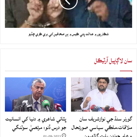
شڪارپور ۾ عدالت ڀتي ڪيس ۾ ٻن صحافين کي بري ڪري ڇڏيو
سان لاڳاپيل آرٽيڪل
گورنر سنڌ جي نوازشريف سان
ڀٽائي شاعري ۾ دنيا کي انسانيت
ملاقات،ملڪي سياسي صورتحال
جو درس ڏنو: مرتصيٰ سولنگي
۽ عام چونڊن بابت ڳالهيون
01-09-2023