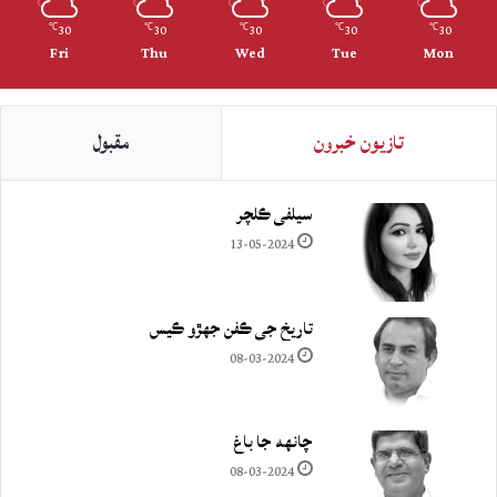
30
30
30
30
30
℃
℃
℃
℃
℃
Fri
Thu
Wed
Tue
Mon
تازيون خبرون
مقبول
سيلفي ڪلچر
13-05-2024
تاريخ جي ڪفن جھڙو ڪيس
08-03-2024
چانهه جا باغ
08-03-2024