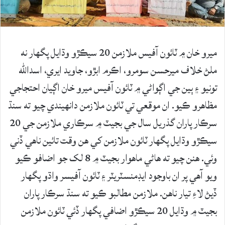
ميرو خان ۾ ٽائون آفيس ملازمن 20 سيڪڙو وڌايل پگهار نه
ملڻ خلاف ميرحسن سومرو، اڪرم ابڙو، جاويد ايري، اسدالله
تونيو ۽ ٻين جي اڳواڻي ۾ ٽائون آفيس ميرو خان اڳيان احتجاجي
مظاهرو ڪيو. ان موقعي تي ٽائون ملازمن دانهيندي چيو ته سنڌ
سرڪار پاران گذريل سال جي بجيٽ ۾ سرڪاري ملازمن جي 20
سيڪڙو وڌايل پگهار ٽائون ملازمن کي هن وقت تائين ناهي ڏني
وئي. هنن چيو ته هاڻي ماهوار بجيٽ ۾ 8 لک جو اضافو ڪيو
ويو آهي پر ان باوجود ايڊمنسٽريٽر ۽ ٽائون آفيسر واڌو پگهار
ڏيڻ لاءِ تيار ناهن. ملازمن مطالبو ڪيو ته سنڌ سرڪار پاران
بجيٽ ۾ وڌايل 20 سيڪڙو اضافي پگهار ڏئي ٽائون ملازمن