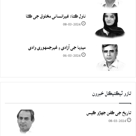
ناول ڪتا: غيرانساني مخلوق جي ڪٿا
08-03-2024
ميڊيا جي آزادي ۽ غيرجمھوري وادي
06-03-2024
تازو ٽيڪنيڪل خبرون
تاريخ جي ڪفن جھڙو ڪيس
08-03-2024