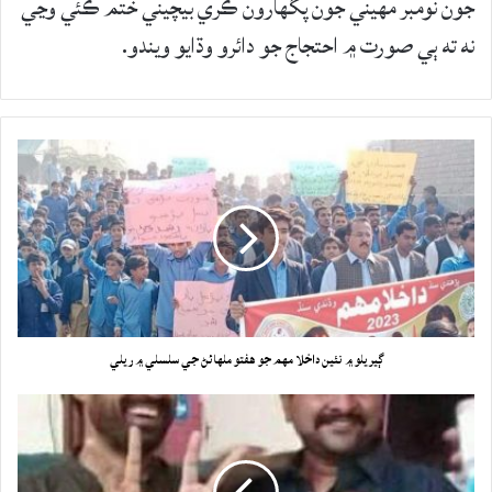
جون نومبر مهيني جون پگهارون ڪري بيچيني ختم ڪئي وڃي
نه ته ٻي صورت ۾ احتجاج جو دائرو وڌايو ويندو.
ڳيريلو ۾ نئين داخلا مهم جو هفتو ملهائڻ جي سلسلي ۾ ريلي