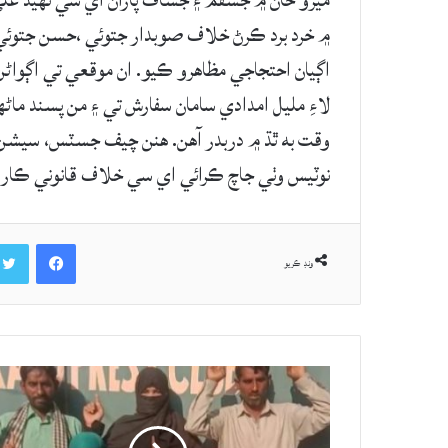
ميرو خان ۾ جسقم ۽ جساف پاران اي سي نهيد علي مي
۾ خرد برد ڪرڻ خلاف صوبدار جتوئي ،حسن جتوئي
اڳيان احتجاجي مظاهرو ڪيو. ان موقعي تي اڳواڻن د
لاءِ مليل امدادي سامان سفارش تي ۽ من پسند ماڻ
وقت به ٿڌ ۾ دربدر آهن. هنن چيف جسٽس، سيشن 
نوٽيس وٺي جاچ ڪرائي اي سي خلاف قانوني ڪار
Facebook
ونڊ ڪريو