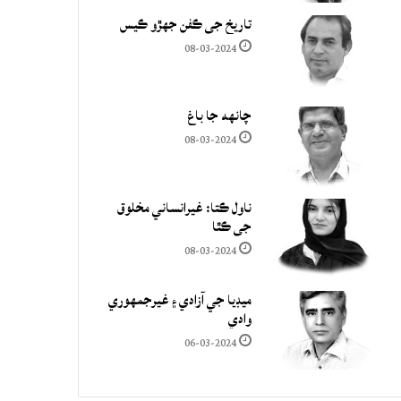
تاريخ جي ڪفن جھڙو ڪيس
08-03-2024
چانهه جا باغ
08-03-2024
ناول ڪتا: غيرانساني مخلوق
جي ڪٿا
08-03-2024
ميڊيا جي آزادي ۽ غيرجمھوري
وادي
06-03-2024