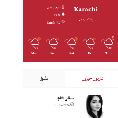
Karachi
28º - 27º
77%
پکڙيل بادل
7.7 km/h
30
29
31
31
28
℃
℃
℃
℃
℃
Mon
Sun
Sat
Fri
Thu
تازيون خبرون
مقبول
سيلفي ڪلچر
13-05-2024