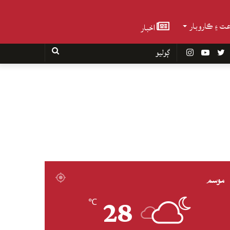
عت ۽ ڪاروبار
اخبار
Faceboo
Twitter
YouTube
Instagram
ڳوليو
موسم
28
℃