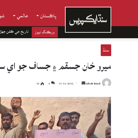
پاڪستان
عالمي
شوب
تاريخ جي ڪفن جھڙ
بريڪنگ نيوز
سنڌ
ميرو خان جسقم ۽ جساف جو اي س
Send
10
0
13-12-2022
Aftab Rind
an
email