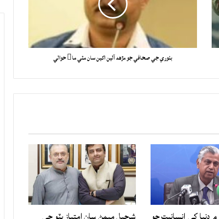
بٺوري جي صحافي جو مڙهه آلين اکين سان مٽي ما حوالي
۾ دنيا کي انسانيت جو
شرجيل ميمڻ سان امتياز ڀٽو جي