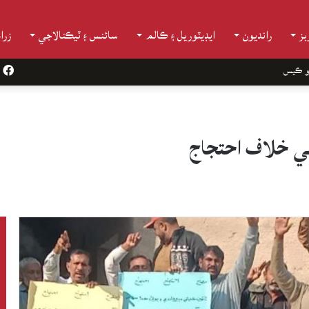
ز
رانديون
ايڊيٽوريل ۽ ڪالم
سائنس ۽ ٽيڪنالاجي
زرا
و ڪيس
k
ي خلاف احتجاج