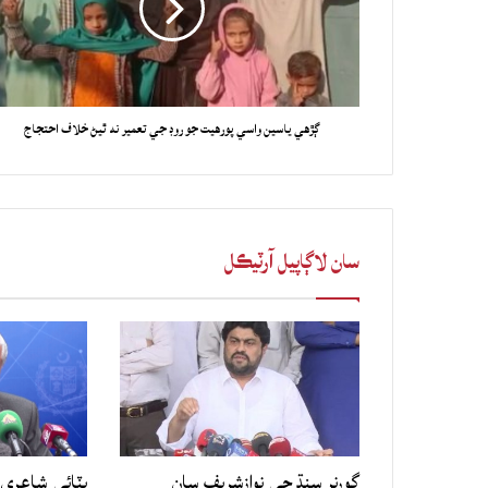
ڳڙهي ياسين واسي پورهيت جو روڊ جي تعمير نه ٿيڻ خلاف احتجاج
سان لاڳاپيل آرٽيڪل
گورنر سنڌ جي نوازشريف سان
ڀٽائي شاعري 