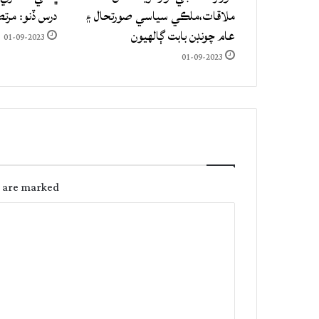
ملاقات،ملڪي سياسي صورتحال ۽
درس ڏنو: مرت
عام چونڊن بابت ڳالهيون
01-09-2023
01-09-2023
s are marked
C
o
m
m
e