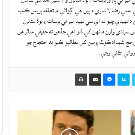
راڻي پاران برسات ۽ ٻوڏ متاثرن لاءِ مليل امدادي سامان
 ،علي رضا لاشاري ۽ ٻين جي اڳواڻي ۾ تعلقه پريس ڪلب
انهيدي چيو ته اي سي نهيد ميراڻي برسات ۽ ٻوڏ متاثرن
هن سرندي وارن ماڻهن کي ڏنو آهي جڏهن ته حقيقي متاثر هن
جج شهدادڪوٽ ۽ ٻين کان مطالبو ڪيو ته احتجاج جو
روائي ڪئي وڃي.
Twitter
Skype
Messenger
حصيداري ڪريو اي ميل ذريعي
اپيو