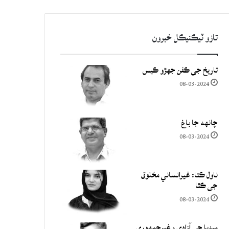
تازو ٽيڪنيڪل خبرون
تاريخ جي ڪفن جھڙو ڪيس
08-03-2024
چانهه جا باغ
08-03-2024
ناول ڪتا: غيرانساني مخلوق
جي ڪٿا
08-03-2024
ميڊيا جي آزادي ۽ غيرجمھوري