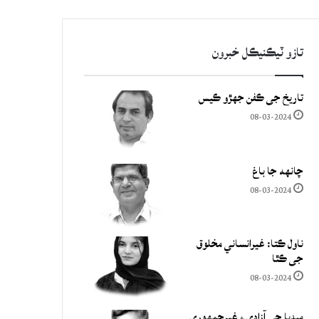
تازو ٽيڪنيڪل خبرون
تاريخ جي ڪفن جھڙو ڪيس
08-03-2024
چانهه جا باغ
08-03-2024
ناول ڪتا: غيرانساني مخلوق
جي ڪٿا
08-03-2024
ميڊيا جي آزادي ۽ غيرجمھوري