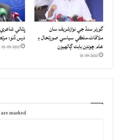
گورنر سنڌ جي نوازشريف سان
ڀٽائي شاعري 
ملاقات،ملڪي سياسي صورتحال ۽
درس ڏنو: مرت
عام چونڊن بابت ڳالهيون
01-09-2023
01-09-2023
s are marked
C
o