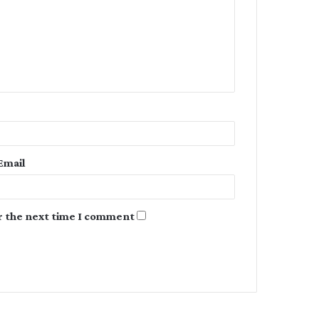
m
m
e
n
t
*
Email
r the next time I comment.