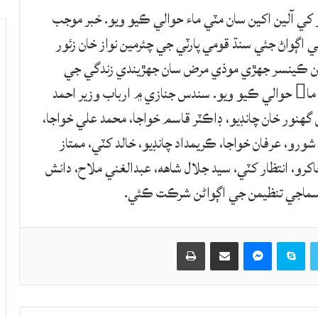
 کي آلين اکين سان مٽي ماء حوالي ڪيو ويو. خبر موجب
اڳواڻ جئي سنڌ قومي پارٽي جي چئرمين نواز خان زئور
سال کان ڪينسر جھڙي موذي مرض سان جھڙيندي زندگي جي
جنگ ھارائي ويو، کيس سوين آلين اکين سان مٽي ما حوالي ڪيو ويو. سندس جنازي ۾ ارباب وزير احمد
گهنور خان چانڊيو، ڊاڪٽر قاسم خواجا، محمد علي خواجا،
رو، عرفان خواجا، ڪريمداد چانڊيو، خالد کٽي، ممتاز
اکرو، انتظار کٽي، سيد جلال شاهه، عبدالغني ملاح، دانش
 سماجي تنظيمن جي اڳواڻن شرڪت ڪئي.
Twitter
Skype
Messenger
حصيداري ڪريو اي ميل ذريعي
اپيو