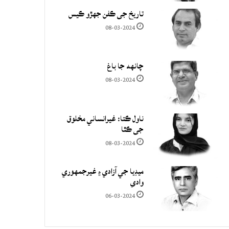
تاريخ جي ڪفن جھڙو ڪيس
08-03-2024
چانهه جا باغ
08-03-2024
ناول ڪتا: غيرانساني مخلوق
جي ڪٿا
08-03-2024
ميڊيا جي آزادي ۽ غيرجمھوري
وادي
06-03-2024