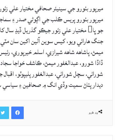
ميرپور بٺورو جي سينيئر صحافي مختيار علي زئور
ميرپور بٺورو پريس ڪلب جي اڳوڻي صدر ۽ سماجي 
جو ڀا مختيار علي زئور جيڪو گذريل ڏيڍ 
ميمڻ، پاشاهه شاهه شيرازي، اسلم خيرپوري، رئيس 
ڏاڏا شورو، عبدالغفور ميمڻ، ڪاشف خواجا سجاد شو
شورائي، سچل شورائي، عبدالغفور پليپوٽو، اقبال ج
ديدار پٺاڻ سميت وڏي انگ ۾ صحافين ۽ سياسي
Facebook
ونڊ ڪريو