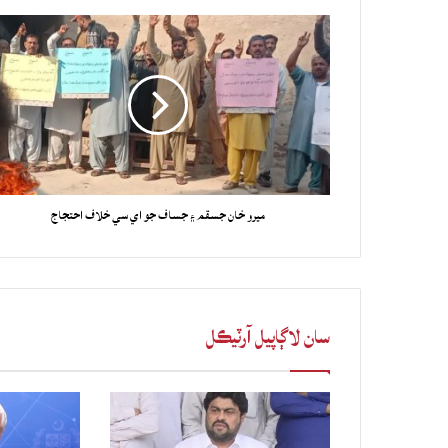
ميرو خان جسقم ۽ جساف جو اي سي خلاف احتجاج
سان لاڳاپيل آرٽيڪل