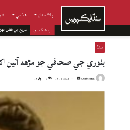
پاڪستان
عالمي
شوب
تاريخ جي ڪفن جھڙ
بريڪنگ نيوز
سنڌ
بٺوري جي صحافي جو مڙهه آلين اکين سان
Send
14
0
13-12-2022
Aftab Rind
an
email