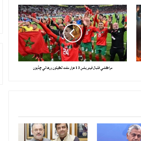
مراڪشي فٽبال فيڊريشن 13 هزار مفت ٽڪيٽون ورهائي ڇڏيون