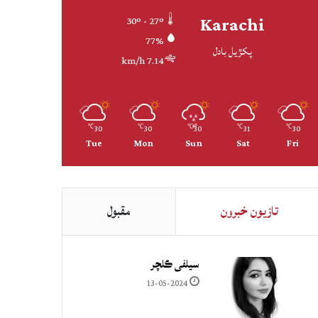
Karachi
30º - 27º
77%
پکڙيل بادل
7.14 km/h
30
30
30
31
30
℃
℃
℃
℃
℃
Tue
Mon
Sun
Sat
Fri
تازيون خبرون
مقبول
سيلفي ڪلچر
13-05-2024