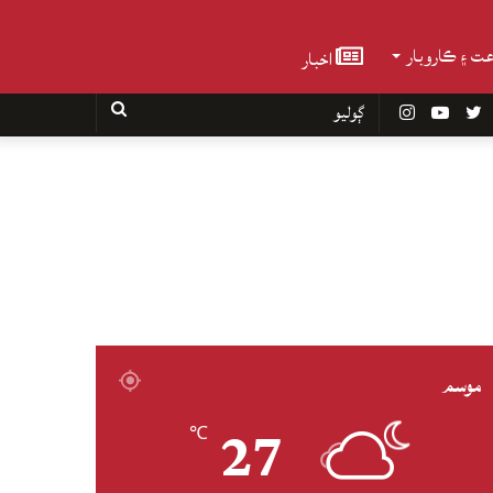
عت ۽ ڪاروبار
اخبار
Faceboo
Twitter
YouTube
Instagram
ڳوليو
موسم
27
℃