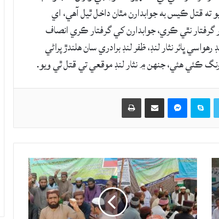
يو ته قتل ڪيس به جوابدارن مٿان داخل ٿيل آهي، اي
رفتار نٿي ڪري، جوابدارن کي گرفتار ڪري انصاف
هواسي ڀائر نثار لنڊ، ظفر لنڊ برادري سان هلندڙ پراڻي
رنگ ڪئي هئي، جنهن ۾ نثار لنڊ موقعي تي قتل ٿي ويو.
Twitter
Skype
Messenger
حصيداري ڪريو اي ميل ذريعي
اپيو