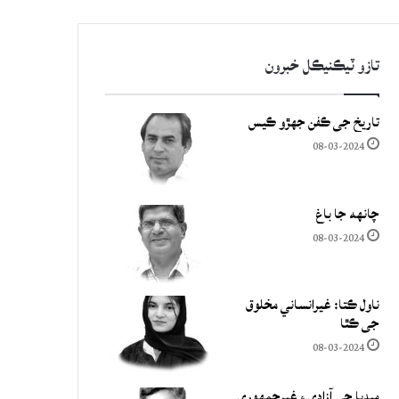
تازو ٽيڪنيڪل خبرون
تاريخ جي ڪفن جھڙو ڪيس
08-03-2024
چانهه جا باغ
08-03-2024
ناول ڪتا: غيرانساني مخلوق
جي ڪٿا
08-03-2024
ميڊيا جي آزادي ۽ غيرجمھوري