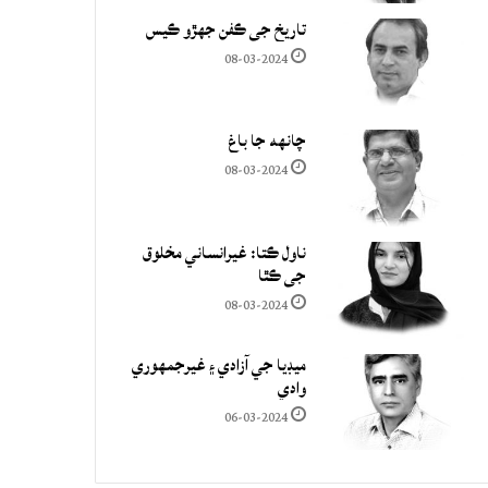
تاريخ جي ڪفن جھڙو ڪيس
08-03-2024
چانهه جا باغ
08-03-2024
ناول ڪتا: غيرانساني مخلوق
جي ڪٿا
08-03-2024
ميڊيا جي آزادي ۽ غيرجمھوري
وادي
06-03-2024