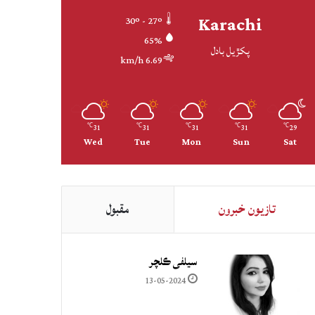
Karachi
30º - 27º
65%
پکڙيل بادل
6.69 km/h
31
31
31
31
29
℃
℃
℃
℃
℃
Wed
Tue
Mon
Sun
Sat
تازيون خبرون
مقبول
سيلفي ڪلچر
13-05-2024