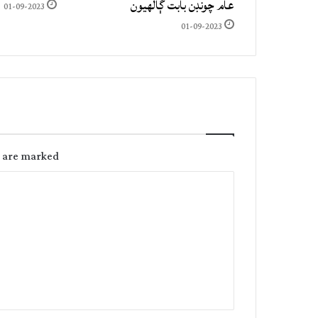
عام چونڊن بابت ڳالهيون
01-09-2023
01-09-2023
s are marked
C
o
m
m
e
n
t