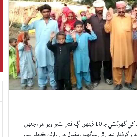
يارولنڊ جي ڳوٺ قائم خان لنڊ جي رهواسي نثار لنڊ کي گهوٽڪي ۾ 10 ڏينهن اڳ قتل ڪيو ويو هو، جنهن
ر گرفتار ناهي ٿي سگهيو. مقتول جي وارثن ڪجلو لنڊ،