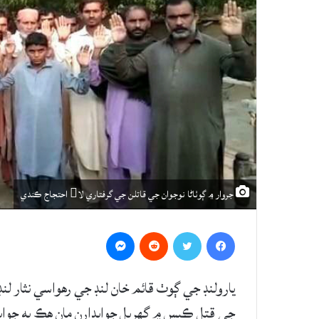
جروار ۾ ڳوٺاڻا نوجوان جي قاتلن جي گرفتاري لا احتجاج ڪندي
Messenger
Reddit
Twitter
Facebook
جي قتل ڪيس ۾ گهربل جوابدارن مان هڪ به جوابدا