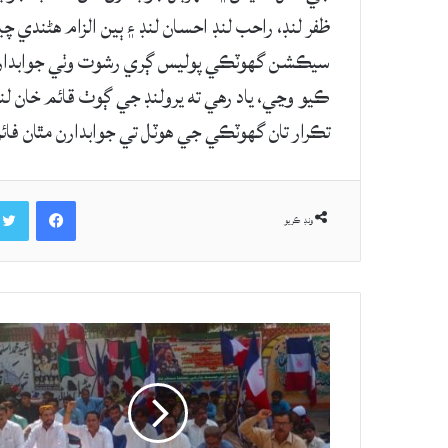
ظفر لنڊ، راحب لنڊ احسان لنڊ ۽ ٻين الزام هڻندي چ
سيڪشن گهوٽڪي پوليس ڳري رشوت وٺي جوابدار گ
ڪيو وڃي، ياد رهي ته يرولنڊ جي ڳوٺ قائم خان لنڊ ر
تڪرار تان گهوٽڪي جي هوٽل تي جوابدارن مٿان فائ
Facebook
ونڊ ڪريو