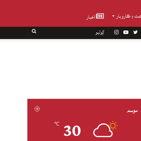
عت ۽ ڪاروبار
اخبار
Faceboo
Twitter
YouTube
Instagram
ڳوليو
موسم
30
℃