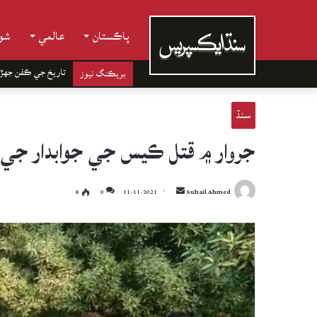
پاڪستان
عالمي
شوب
تاريخ جي ڪفن جھڙ
بريڪنگ نيوز
سنڌ
جروار ۾ قتل ڪيس جي جوابدار جي گرفتاري
Send
8
0
11-11-2021
Suhail Ahmed
an
email