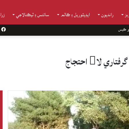
ز
رانديون
ايڊيٽوريل ۽ ڪالم
سائنس ۽ ٽيڪنالاجي
زرا
و ڪيس
k
 لا احتجاج