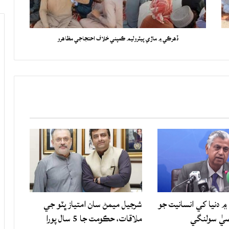
ڏهرڪي ۾ ماڙي پيٽروليم ڪمپني خلاف احتجاجي مظاهرو
۾ دنيا کي انسانيت جو
شرجيل ميمڻ سان امتياز ڀٽو جي
صيٰ سولنگي
ملاقات، حڪومت جا 5 سال پورا