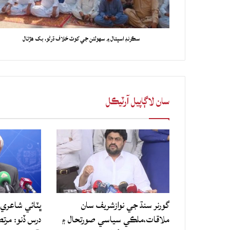
سڪرنڊ اسپتال ۾ سهولتن جي کوٽ خلاف ڌرڻو، بک هڙتال
سان لاڳاپيل آرٽيڪل
گورنر سنڌ جي نوازشريف سان
ڀٽائي شاعري 
ملاقات،ملڪي سياسي صورتحال ۽
درس ڏنو: مرت