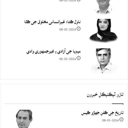
08-03-2024
ناول ڪتا: غيرانساني مخلوق جي ڪٿا
08-03-2024
ميڊيا جي آزادي ۽ غيرجمھوري وادي
06-03-2024
تازو ٽيڪنيڪل خبرون
تاريخ جي ڪفن جھڙو ڪيس
08-03-2024