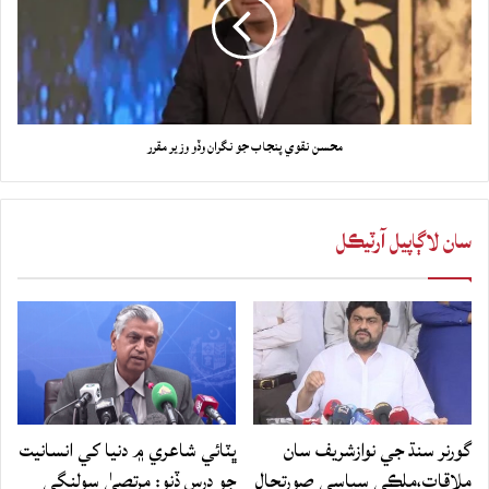
محسن نقوي پنجاب جو نگران وڏو وزير مقرر
سان لاڳاپيل آرٽيڪل
گورنر سنڌ جي نوازشريف سان
ڀٽائي شاعري ۾ دنيا کي انسانيت
ملاقات،ملڪي سياسي صورتحال
جو درس ڏنو: مرتصيٰ سولنگي