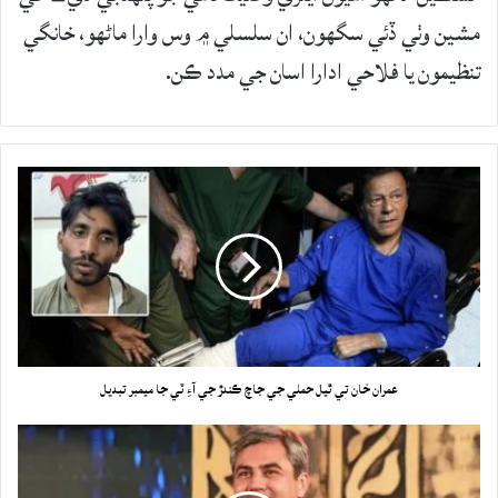
مشين وٺي ڏئي سگهون، ان سلسلي ۾ وس وارا ماڻهو، خانگي
تنظيمون يا فلاحي ادارا اسان جي مدد ڪن.
عمران خان تي ٿيل حملي جي جاچ ڪندڙ جي آءِ ٽي جا ميمبر تبديل