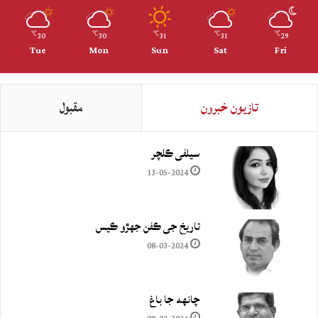
30
30
31
31
29
℃
℃
℃
℃
℃
Tue
Mon
Sun
Sat
Fri
تازيون خبرون
مقبول
سيلفي ڪلچر
13-05-2024
تاريخ جي ڪفن جھڙو ڪيس
08-03-2024
چانهه جا باغ