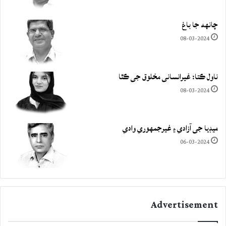
چانهه جا باغ
08-03-2024
ناول ڪتا: غيرانساني مخلوق جي ڪٿا
08-03-2024
ميڊيا جي آزادي ۽ غيرجمھوري وادي
06-03-2024
Advertisement