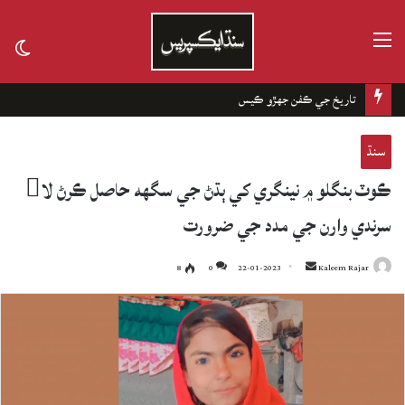
مينيو
tch
kin
تاريخ جي ڪفن جھڙو ڪيس
سنڌ
ڪوٽ بنگلو ۾ نينگري کي ٻڌڻ جي سگهه حاصل ڪرڻ لا
سرندي وارن جي مدد جي ضرورت
8
0
22-01-2023
Send
Kaleem Rajar
an
email