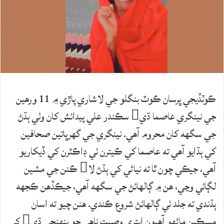
ڪوٽڏيجي ڀرسان ڪوٽ بنگلو جي لاشاري پاڙي ۾ 11 ورهين
جي نينگري عاصما ڌي سڪندر علي پيدائش کان وٺي ٻڌڻ
جي سگھه کان محروم آهي. نينگري جي گهرڀاتين صحافين
کي ٻڌايو آهي ته عاصما کي ڪيترن ئي ڊاڪٽرن کي ڏيکاريو
آهي، جيڪي چون ٿا ته نياڻي کي ٻڌڻ لا ڪنن جي مشين
لڳائي وڃي، هن ۾ ڳالهائڻ جي سگھه آهي، جيڪڏهن ڪجهه
ٻڌندي ته جلد ئي ڳالهائڻ شروع ڪندي. هنن چيو ته اسان
مسڪين ماڻهو آهيون ايتري وصيت ناهي جو پنهنجي ڌي کي