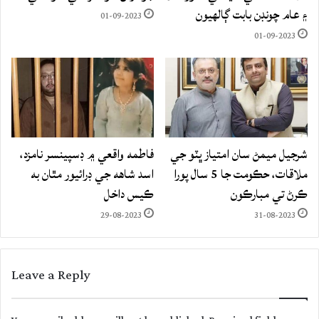
۽ عام چونڊن بابت ڳالهيون
01-09-2023
01-09-2023
شرجيل ميمڻ سان امتياز ڀٽو جي
فاطمه واقعي ۾ ڊسپينسر نامزد،
ملاقات، حڪومت جا 5 سال پورا
اسد شاهه جي ڊرائيور مٿان به
ڪرڻ تي مبارڪون
ڪيس داخل
29-08-2023
31-08-2023
Leave a Reply