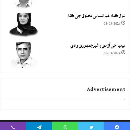
ناول ڪتا: غيرانساني مخلوق جي ڪٿا
08-03-2024
ميڊيا جي آزادي ۽ غيرجمھوري وادي
06-03-2024
Advertisement