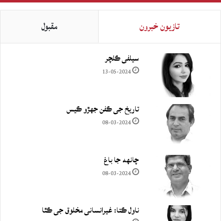
تازيون خبرون
مقبول
سيلفي ڪلچر
13-05-2024
تاريخ جي ڪفن جھڙو ڪيس
08-03-2024
چانهه جا باغ
08-03-2024
ناول ڪتا: غيرانساني مخلوق جي ڪٿا