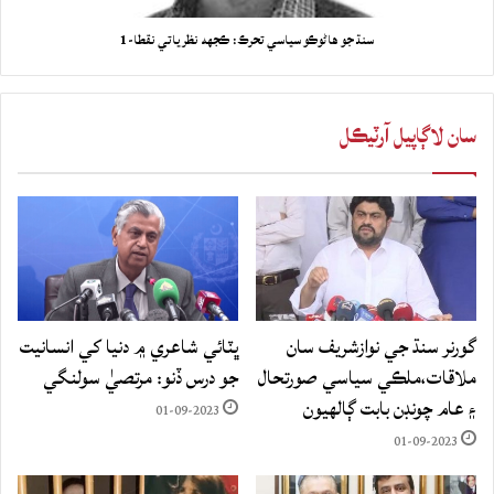
سنڌ جو هاڻوڪو سياسي تحرڪ: ڪجهه نظرياتي نقطا-1
سان لاڳاپيل آرٽيڪل
گورنر سنڌ جي نوازشريف سان
ڀٽائي شاعري ۾ دنيا کي انسانيت
ملاقات،ملڪي سياسي صورتحال
جو درس ڏنو: مرتصيٰ سولنگي
۽ عام چونڊن بابت ڳالهيون
01-09-2023
01-09-2023