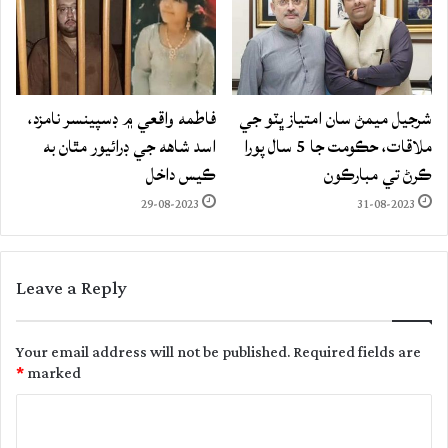
شرجيل ميمڻ سان امتياز ڀٽو جي
فاطمه واقعي ۾ ڊسپينسر نامزد،
ملاقات، حڪومت جا 5 سال پورا
اسد شاهه جي ڊرائيور مٿان به
ڪرڻ تي مبارڪون
ڪيس داخل
29-08-2023
31-08-2023
Leave a Reply
Your email address will not be published.
Required fields are
*
marked
C
o