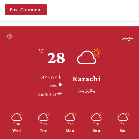
موسم
28
℃
Karachi
31º - 27º
75%
پکڙيل بادل
6.41 km/h
30
30
30
31
31
℃
℃
℃
℃
℃
Wed
Tue
Mon
Sun
Sat