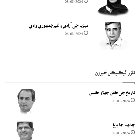
08-03-2024
ميڊيا جي آزادي ۽ غيرجمھوري وادي
06-03-2024
تازو ٽيڪنيڪل خبرون
تاريخ جي ڪفن جھڙو ڪيس
08-03-2024
چانهه جا باغ
08-03-2024