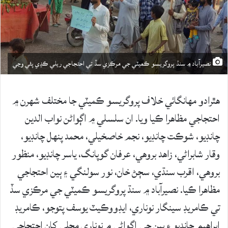
نصيرآباد ۾ سنڌ پروگريسو ڪميٽي جي مرڪزي سڏ تي احتجاجي ريلي ڪڍي پئي وڃي
هٿرادو مهانگائي خلاف پروگريسو ڪميٽي جا مختلف شهرن ۾
احتجاجي مظاهرا ڪيا ويا. ان سلسلي ۾ اڳواڻن نواب الدين
چانڊيو، شوڪت چانڊيو، نجم خاصخيلي، محمد پنھل چانڊيو،
وقار شابراڻي، زاهد بروهي، عرفان گوپانگ، ياسر چانڊيو، منظور
بروهي، اقرب سنڌي، سڄڻ خان، نور سولنگي ۽ ٻين احتجاجي
مظاهرا ڪيا. نصيرآباد ۾ سنڌ پروگريسو ڪميٽي جي مرڪزي سڏ
تي ڪامريڊ سينگار نوناري، ايڊووڪيٽ يوسف پتوجو، ڪامريڊ
ابراهيم چانڊيو ۽ ٻين جي اڳواڻي ۾ نوناري محلي کان احتجاجي