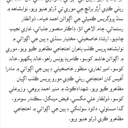
ريلي ڪڍي آرٿر برانچ جِي موري تي ڌرڻو هنيو ويو. نوابشاهه ۾
سنڌ پروگريس ڪميٽي جي اڳواڻن احمد خيام، ذوالفقار
رستماڻي، ڄام الاھي انڙ، ڊاڪٽر منصور جلباڻي، غازي نجيب
چانڊيو، ارشاد خاصخيلي، مختيار سنڌي ۽ ٻين جي اڳواڻي ۾
نوابشاهه پريس ڪلب ٻاهران احتجاجي مظاهرو ڪيو ويو. موري
۾ اڳواڻن ھاشم کوسو، ڪامريڊ يونس راھو، خالد ٻگھيو، خالد
کوسو، امير لغاري، منظور خاصخيلي ۽ ٻين جي اڳواڻي ۾ مادرا
آفيس کان احتجاجي ريلي ڪڍي مورو پريس ڪلب اڳيان
مظاهرو ڪيو ويو. شهدادڪوٽ ۾ منير احمد بروهي، وزيرعلي
کوسو، ذولفقار علي مگسي، فيض مينگل، سڪندر سومرو،
گدا مستوئي، دائود سولنگي ۽ ٻين جي اڳواڻي ۾ احتجاجي
مظاهرو ڪري ڌرڻو هنيو ويو.