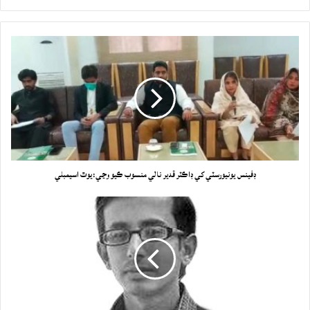
ڊفينس يونيورسٽي کي ڊاڪٽر قدير نالي منسوب ڪيو وڃي:يوٿ اسيمبلي