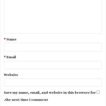
m
m
e
n
t
*
Name
*
*
Email
Website
Save my name, email, and website in this browser for
the next time I comment.