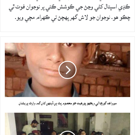
ڪڍي اسپتال کڻي وڃڻ جي ڪوشش ڪئي پر نوجوان فوت ٿي
چڪو هو. نوجوان جو لاش گهر پهچڻ تي ڪهرام مچي ويو.
ميرواهه گورچاڻي ويجهو پورهيت جو معصوم پٽ ٻن ڏينهن کان گم، وارث پريشان