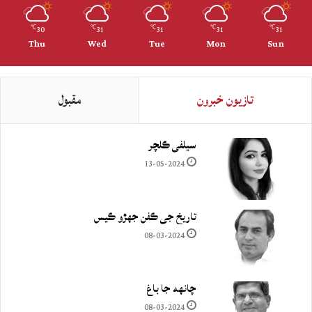
30
31
31
31
31
℃
℃
℃
℃
℃
Thu
Wed
Tue
Mon
Sun
تازيون خبرون
مقبول
سيلفي ڪلچر
13-05-2024
تاريخ جي ڪفن جھڙو ڪيس
08-03-2024
چانهه جا باغ
08-03-2024