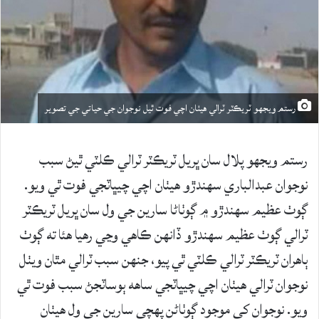
رستم ويجهو ٽريڪٽر ٽرالي هيٺان اچي فوت ٿيل نوجوان جي حياتي جي تصوير
رستم ويجهو پلال سان ڀريل ٽريڪٽر ٽرالي ڪلٽي ٿيڻ سبب
نوجوان عبدالباري سهندڙو هيٺان اچي چيڀاٽجي فوت ٿي ويو.
ڳوٺ عظيم سهندڙو ۾ ڳوٺاڻا سارين جي ول سان ڀريل ٽريڪٽر
ٽرالي ڳوٺ عظيم سهندڙو ڏانهن ڪاهي وڃي رهيا هئا ته ڳوٺ
ٻاهران ٽريڪٽر ٽرالي ڪلٽي ٿي پيو، جنهن سبب ٽرالي مٿان ويٺل
نوجوان ٽرالي هيٺان اچي چيڀاٽجي ساهه ٻوساٽجڻ سبب فوت ٿي
ويو. نوجوان کي موجود ڳوٺاڻن پهچي سارين جي ول هيٺان