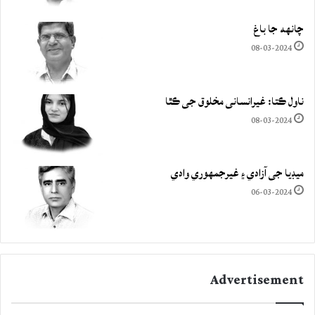
چانهه جا باغ
08-03-2024
ناول ڪتا: غيرانساني مخلوق جي ڪٿا
08-03-2024
ميڊيا جي آزادي ۽ غيرجمھوري وادي
06-03-2024
Advertisement