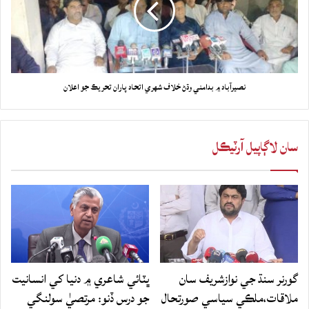
نصيرآباد ۾ بدامني وڌڻ خلاف شهري اتحاد پاران تحريڪ جو اعلان
سان لاڳاپيل آرٽيڪل
گورنر سنڌ جي نوازشريف سان
ڀٽائي شاعري ۾ دنيا کي انسانيت
ملاقات،ملڪي سياسي صورتحال
جو درس ڏنو: مرتصيٰ سولنگي