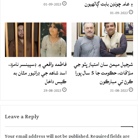
۽ عام چونڊن بابت ڳالهيون
01-09-2023
01-09-2023
شرجيل ميمڻ سان امتياز ڀٽو جي
فاطمه واقعي ۾ ڊسپينسر نامزد،
ملاقات، حڪومت جا 5 سال پورا
اسد شاهه جي ڊرائيور مٿان به
ڪرڻ تي مبارڪون
ڪيس داخل
29-08-2023
31-08-2023
Leave a Reply
Your email address will not be published.
Required fields are