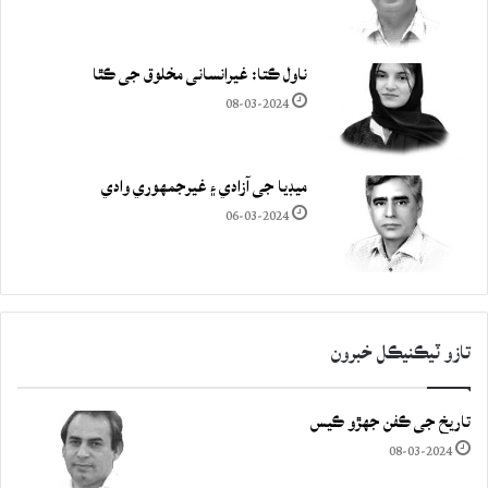
ناول ڪتا: غيرانساني مخلوق جي ڪٿا
08-03-2024
ميڊيا جي آزادي ۽ غيرجمھوري وادي
06-03-2024
تازو ٽيڪنيڪل خبرون
تاريخ جي ڪفن جھڙو ڪيس
08-03-2024