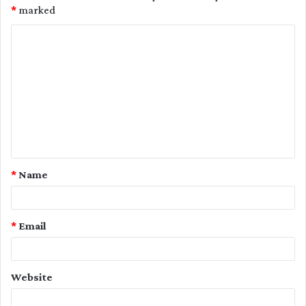
*
marked
C
o
m
m
e
n
t
*
Name
*
*
Email
Website