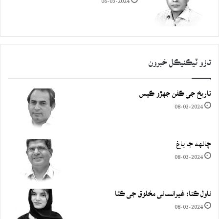
06-03-2024
تازو ٽيڪنيڪل خبرون
تاريخ جي ڪفن جھڙو ڪيس
08-03-2024
چانهه جا باغ
08-03-2024
ناول ڪتا: غيرانساني مخلوق جي ڪٿا
08-03-2024