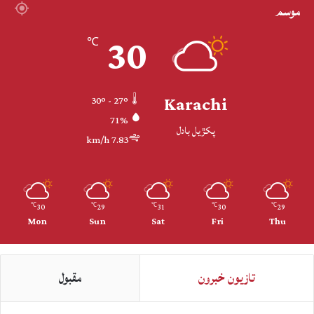
موسم
30
℃
Karachi
30º - 27º
71%
پکڙيل بادل
7.83 km/h
30
29
31
30
29
℃
℃
℃
℃
℃
Mon
Sun
Sat
Fri
Thu
تازيون خبرون
مقبول