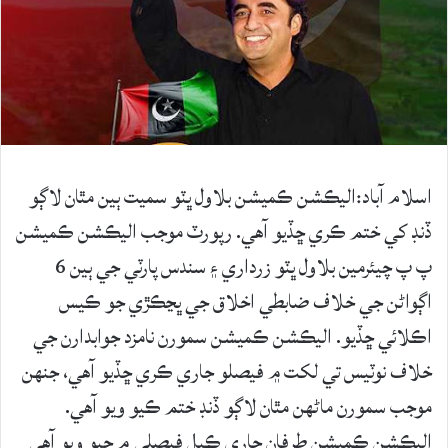
اسلام آباد:اليڪشن ڪميشن بلاول ڀٽو سميت ٻين مٿان لاڳو
ڏنڊ کي ختم ڪري ڇڏيو آهي. رپورٽ موجب اليڪشن ڪميشن
پ پ چيئرمين بلاول ڀٽو زرداري ۽ سندس پارٽي جي ٻين 6
اڳواڻن جي خلاف ضابطي اخلاق جي ڀڃڪڙي جو ڪيس
اڪلائي ڇڏيو. اليڪشن ڪميشن سمورن نامزد جوابدارن جي
خلاف نوٽيس تي لکت ۾ فيصلو جاري ڪري ڇڏيو آهي، جنهن
موجب سمورن ماڻهن مٿان لاڳو ڏنڊ ختم ڪيو ويو آهي.
اليڪشن ڪميشن طرفان جاري ڪيل فيصلي ۾ چيو ويو آهي