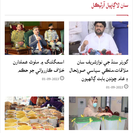
سان لاڳاپيل آرٽيڪل
گورنر سنڌ جي نوازشريف سان
اسمگلنگ ۾ ملوث عملدارن
ملاقات،ملڪي سياسي صورتحال
خلاف ڪارروائي جو حڪم
۽ عام چونڊن بابت ڳالهيون
01-09-2023
01-09-2023