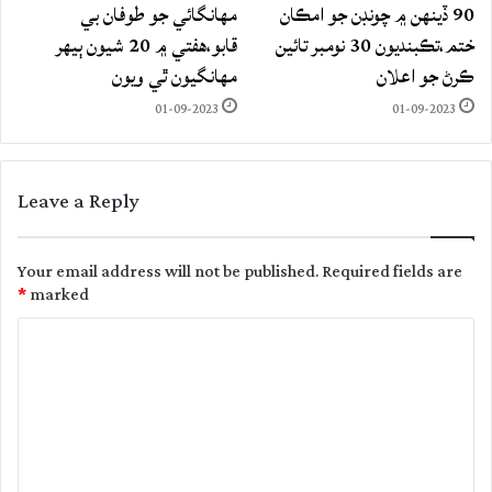
90 ڏينهن ۾ چونڊن جو امڪان
مهانگائي جو طوفان بي
ختم،تڪبنديون 30 نومبر تائين
قابو،هفتي ۾ 20 شيون ٻيهر
ڪرڻ جو اعلان
مهانگيون ٿي ويون
01-09-2023
01-09-2023
Leave a Reply
Your email address will not be published.
Required fields are
*
marked
C
o
m
m
e