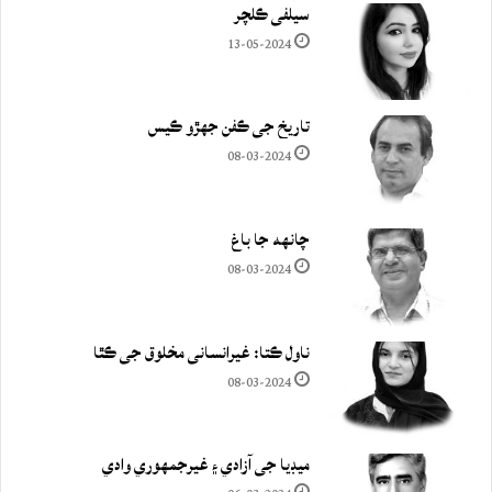
سيلفي ڪلچر
13-05-2024
تاريخ جي ڪفن جھڙو ڪيس
08-03-2024
چانهه جا باغ
08-03-2024
ناول ڪتا: غيرانساني مخلوق جي ڪٿا
08-03-2024
ميڊيا جي آزادي ۽ غيرجمھوري وادي