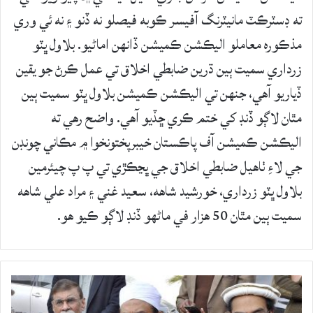
ته ڊسٽرڪٽ مانيٽرنگ آفيسر ڪوبه فيصلو نه ڏنو ۽ نه ئي وري
مذڪوره معاملو اليڪشن ڪميشن ڏانهن اماڻيو. بلاول ڀٽو
زرداري سميت ٻين ڌرين ضابطي اخلاق تي عمل ڪرڻ جو يقين
ڏياريو آهي، جنهن تي اليڪشن ڪميشن بلاول ڀٽو سميت ٻين
مٿان لاڳو ڏنڊ کي ختم ڪري ڇڏيو آهي. واضح رهي ته
اليڪشن ڪميشن آف پاڪستان خيبرپختونخوا ۾ مڪاني چونڊن
جي لاءِ ٺاهيل ضابطي اخلاق جي ڀڃڪڙي تي پ پ چيئرمين
بلاول ڀٽو زرداري، خورشيد شاهه، سعيد غني ۽ مراد علي شاهه
سميت ٻين مٿان 50 هزار في ماڻهو ڏنڊ لاڳو ڪيو هو.