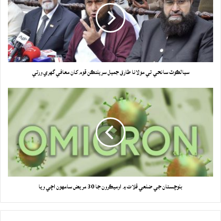
سيالڪوٽ سانحي تي مولانا طارق جميل سريلنڪن قوم کان معافي گهري ورتي
بلوچستان جي ضلعي قلات ۾ اوميڪرون جا 30 مريض سامهون اچي ويا