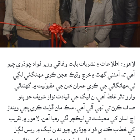
لاهور: اطلاعات ۽ نشريات بابت وفاقي وزير فواد چوڌري چيو
آهي ته آمدني گهٽ ۽ خرچ وڌيڪ هجڻ ڪري مهانگائي لڳي
ٿي.مهانگائي جي ڪري عمران خان جي مقبوليت ۾ گهٽتائي
وارو تاثر غلط آهي. ن ليگ جي قيادت نواز شريف جو پتو
صاف ڪرڻ تي لهي آئي آهي. ملڪ مان ڦرلٽ ڪري ڀڄي ويندڙ
اڄ اسان کي معيشت تي ليڪچر ڏئي رهيا آهن. لاهور ۾ تقريب
کي خطاب ڪندي فواد چوڌري چيو ته ن ليگ ۾ ريس لڳل