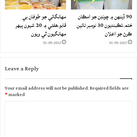
90 ڏينهن ۾ چونڊن جو امڪان
مهانگائي جو طوفان بي
ختم،تڪبنديون 30 نومبر تائين
قابو،هفتي ۾ 20 شيون ٻيهر
ڪرڻ جو اعلان
مهانگيون ٿي ويون
01-09-2023
01-09-2023
Leave a Reply
Your email address will not be published.
Required fields are
*
marked
C
o
m
m