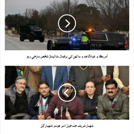
آمريڪا ۾ عبادگاهه ۾ ماڻهن کي يرغمال بڻائيندڙ شخص مارجي ويو
شهباز شريف جلد جيل اندر هوندو:شهباز گِل