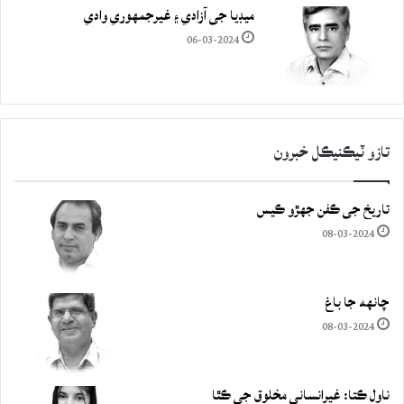
ميڊيا جي آزادي ۽ غيرجمھوري وادي
06-03-2024
تازو ٽيڪنيڪل خبرون
تاريخ جي ڪفن جھڙو ڪيس
08-03-2024
چانهه جا باغ
08-03-2024
ناول ڪتا: غيرانساني مخلوق جي ڪٿا