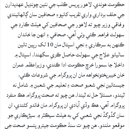
حڪومت هوندي. لاهور پريس ڪلب جي نئين چونڊيل عهديدارن
جي حلف برداري واري تقريب کانپوءِ صحافين سان ڳالهائيندي
وفاقي وزير چيو ته لاهور جي صحافين کي هيلٿ ڪارڊ جي
سهولت فراهم ڪئي وئي آهي، صحافي ۽ انهن جا خاندان
ڪنهن به سرڪاري ۽ نجي اسپتال مان 10 لک رپين تائين
ساليانو علاج جي سهولت حاصل ڪري سگهندا. اسپتال ۾
داخلا جا سمورا خرچ حڪومت ادا ڪندي، وزيراعظم عمران
خان خيبرپختونخواهه مان ان پروگرام جي شروعات ڪئي،
جيستائين نجي شعبو صحت ۽ تعليم جي شعبن ۾ شامل نه
ٿيندو، مسئلا حل نه ٿيندا. هن چيو ته صحت پروگرام هڪ منفرد
پروگرام آهي، هڪ وڏي آبادي ان پروگرام مان فائدو کڻندي، ان
سان گڏوگڏ نجي شعبي کي به هيلٿ سيڪٽر ۾ سيڙپڪاري جو
موقعو ملندو. هن چيو ت سنڌ حڪومت جيترو پئسو صحت جي