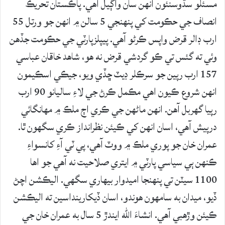
مسئلو سڌوسنئون انهن سان واڳيل آهي. پاڪستان تحريڪ
انصاف جي حڪومت کي پنهنجي 5 سالن ۾ انهن جو ورتل 55
ارب ڊالر قرض واپس ڪرڻو آهي. پيپلزپارٽي جي حڪومت جڏهن
وئي ته گئس تي ڪو گردشي قرض نه هو، شاهد خاقان عباسي
157 ارب رپين جو سرڪلر ڊيٽ ڇڏي ويو، جيڪي اسڪيمون
انهن شروع ڪيون اهي مڪمل ڪرڻ جي لاءِ ساليانو 90 ارب
رپيا گهربل آهن. انهن ماڻهن جي ڪري اڄ ملڪ ۾ مهانگائي
درپيش آهي، اسان انهن کي ڪيئن نظرانداز ڪري سگهون ٿا.
عمران خان جو پوري ملڪ ۾ ووٽ آهي، پي ٽي آءِ کانسواءِ
ڪنهن ٻي سياسي پارٽي ۾ ايتري صلاحيت نه آهي جو اها
1100 سيٽن تي پنهنجا اميدوار بيهاري سگهي. اليڪشن اچڻ
ڏيو، ميدان به سامهون هوندو، اسان ڏيکارينداسين ته اليڪشن
ڪيئن وڙهبي آهي. انشاءَ الله ايندڙ 5 سال به عمران خان جي