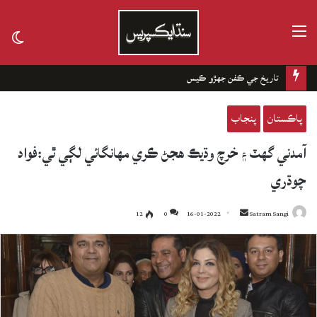
مينيو
tch
kin
چانهه جا باغ
پاڪستان
پنجاب
آمدني گهٽ ۽ خرچ وڌيڪ هجڻ ڪري مهانگائي لڳي ٿي:فواد
چوڌري
12
0
16-01-2022
Send
Satram Sangi
an
email