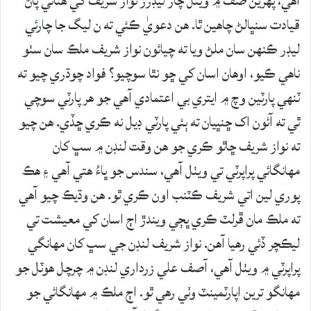
آهي، پهرين صف ۾ ويٺل چار ليڊرز نواز شريف کي هٽائي پاڻ
قيادت سنڀالڻ چاهين ٿا. هن دعويٰ ڪئي ته ن ليگ جا چارئي
ليڊر ڪنهن سان ملڻ ويا ته چيائون نواز شريف ملڪ سان سٺو
ناهي ڪيو، اوهان اسان کي ڇو نٿا سوچيو؟ فواد چوڌري چيو ته
ٽنهي پارٽين وچ ۾ ايتري بي اعتمادي آهي جو هر پارٽي سوچي
ٿي ته آئون اک ڇنڀيان ته ٻئي پارٽي ڊيل نه ڪري ڇڏي. هن چيو
ته نواز شريف ڇاٿو ڪري جو هن وقت لنڊن ۾ سڀ کان
مهانگائي پراپرٽي تي ويٺل آهي، سندس جو ڀاءُ هتي آهي ۽ هڪ
پوري لين اتي شريف ڪٽنب اون ڪري ٿو. هن وڌيڪ چيو آهي
ته ملڪ مان ڦرلٽ ڪري ڀڄي ويندڙ اڄ اسان کي معيشت تي
ليڪچر ڏئي رهيا آهن. نواز شريف لنڊن جي سڀ کان مهانگي
پراپرٽي ۾ ويٺل آهي، آصف علي زرداري لنڊن ۾ چرچل هوٽل جو
مهانگو ترين اپارٽمينٽ وٺي رهي ٿو. اڄ ملڪ ۾ مهانگائي جو