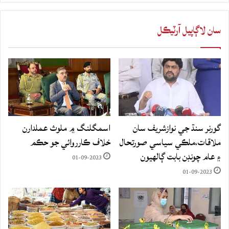
سان لاڳاپيل آرٽيڪل
گورنر سنڌ جي نوازشريف سان
اسمگلنگ ۾ ملوث عملدارن
ملاقات،ملڪي سياسي صورتحال
خلاف ڪارروائي جو حڪم
۽ عام چونڊن بابت ڳالهيون
01-09-2023
01-09-2023