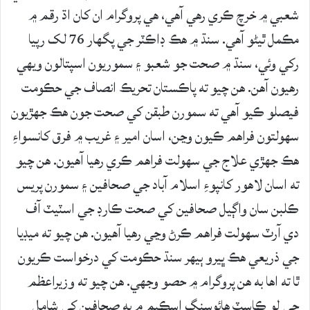
شعبي ۾ خرچ ڪري رهي آهي، هي پروگرام ان کان اڌ رقم ۾
مڪمل ٿيڻو آهي. سنڌ ۾ هڪ ڊاڪٽر جي پگهار 76 لک رپيا
رکي وئي، سنڌ ۾ صحت جو شعبو ۽ سموريون اسپتالون ويهي
رهيون آهن. هن چيو ته پاڪستان تحريڪ انصاف جي حڪومت
فيصلو ڪيو آهي ته سمورن طبقن کي صحت جون هڪ جهڙيون
سهولتون فراهم ڪيون وڃن، اسان امير ۽ غريب ۾ فرق کانسواءِ
هڪ جهڙي علاج جي سهولت فراهم ڪري رهيا آهيون. هن چيو
ته اسان لاهور کانپوءِ اسلام آباد جي صحافين ۽ سمورن پريس
ڪلبن سان واڳيل صحافين کي صحت ڪارڊ جي اسٽيٽ آف
دي آرٽ سهولت فراهم ڪرڻ وڃي رهيا آهيون. هن چيو ته ميڊيا
جي ذريعي هڪ ڀيرو ٻيهر سنڌ حڪومت کي درخواست ڪريون
ٿا ته اها به هن پروگرام ۾ حصو وجهي. هن چيو ته وزيراعظم
جي لو ڪاسٽ هائوسنگ اسڪيم ۾ به صحافين کي شامل