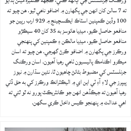
ورڪنگ جرنلسٽس جي ڳالهه ڪئي، ڪجهه ڪئميره مينن ٻڌايو
ته 7 سالن کان انهن جي پگهارن ۾ اضافو ناهي ٿيو. هن چيو ته
100 وڏين ڪمپنين اسٽاڪ ايڪسچينج ۾ 929 ارب رپين جو
منافعو حاصل ڪيو، ميڊيا هائوسز به 35 کان 40 سيڪڙو
منافعو حاصل ڪيو، ميڊيا مالڪن ۽ ڪمپنين کي پنهنجي
ورڪرز جي پگهارن ۾ اضافو ڪرڻ گهرجي. هن چيو ته اسان
ميڪرو اڪنامڪ پاليسيون ٺاهي رهيا آهيون. اسان ورڪنگ
جرنلسٽس کي مضبوط بڻائڻ چاهيون ٿا. نئين سڌارن ۾ نيوز
پيپرز جي لاءِ آءِ ٽي اين اي ۾ اليڪٽرانڪ ورڪرز کي به حق ڏئي
رهيا آهيون ته جيڪڏهن انهن جو ڪانٽريڪٽ پورو نه ٿو ٿئي ته
اهي عدالت ۾ پنهنجو ڪيس داخل ڪري سگهن.