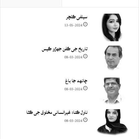
سيلفي ڪلچر
13-05-2024
تاريخ جي ڪفن جھڙو ڪيس
08-03-2024
چانهه جا باغ
08-03-2024
ناول ڪتا: غيرانساني مخلوق جي ڪٿا
08-03-2024