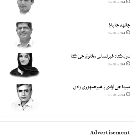
08-03-2024
چانهه جا باغ
08-03-2024
ناول ڪتا: غيرانساني مخلوق جي ڪٿا
08-03-2024
ميڊيا جي آزادي ۽ غيرجمھوري وادي
06-03-2024
Advertisement