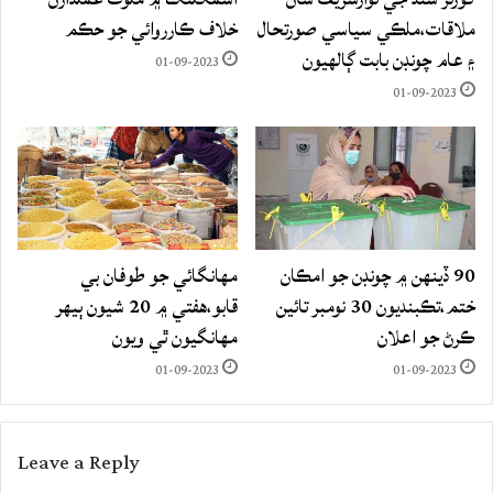
ملاقات،ملڪي سياسي صورتحال
خلاف ڪارروائي جو حڪم
۽ عام چونڊن بابت ڳالهيون
01-09-2023
01-09-2023
90 ڏينهن ۾ چونڊن جو امڪان
مهانگائي جو طوفان بي
ختم،تڪبنديون 30 نومبر تائين
قابو،هفتي ۾ 20 شيون ٻيهر
ڪرڻ جو اعلان
مهانگيون ٿي ويون
01-09-2023
01-09-2023
Leave a Reply