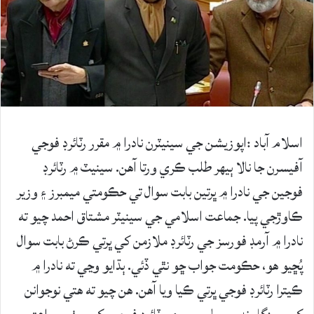
اسلام آباد :اپوزيشن جي سينيٽرن نادرا ۾ مقرر رٽائرڊ فوجي
آفيسرن جا نالا ٻيهر طلب ڪري ورتا آهن. سينيٽ ۾ رٽائرڊ
فوجين جي نادرا ۾ ڀرتين بابت سوال تي حڪومتي ميمبرز ۽ وزير
ڪاوڙجي پيا. جماعت اسلامي جي سينيٽر مشتاق احمد چيو ته
نادرا ۾ آرمڊ فورسز جي رٽائرڊ ملازمن کي ڀرتي ڪرڻ بابت سوال
پُڇيو هو، حڪومت جواب ڇو نٿي ڏئي. ٻڌايو وڃي ته نادرا ۾
ڪيترا رٽائرڊ فوجي ڀرتي ڪيا ويا آهن. هن چيو ته هتي نوجوانن