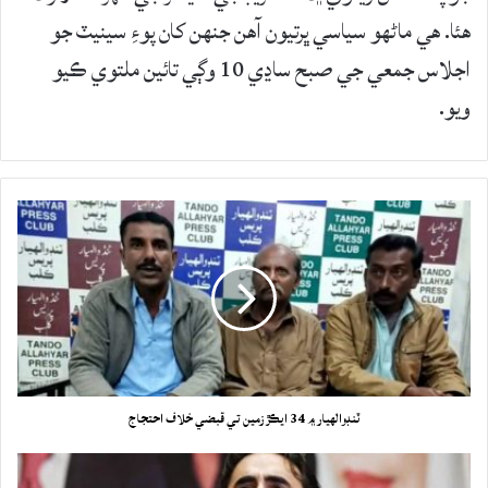
هئا. هي ماڻهو سياسي ڀرتيون آهن جنهن کان پوءِ سينيٽ جو
اجلاس جمعي جي صبح ساڍي 10 وڳي تائين ملتوي ڪيو
ويو.
ٽنڊوالهيار ۾ 34 ايڪڙ زمين تي قبضي خلاف احتجاج