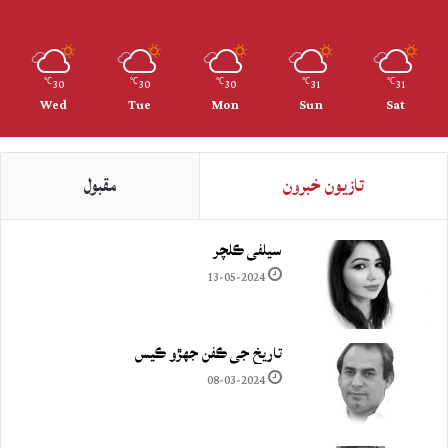
30
30
30
31
31
℃
℃
℃
℃
℃
Wed
Tue
Mon
Sun
Sat
تازيون خبرون
مقبول
سيلفي ڪلچر
13-05-2024
تاريخ جي ڪفن جھڙو ڪيس
08-03-2024