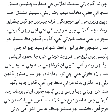
اچن ٿا. اڱاري تي سينيٽ اجلاس جي صدارت چيئرمين صادق
سنجراڻي ڪئي. مخالف ميمبر رضا رباني، سينيٽر مشتاق احمد
۽ ٻين وزيرن جي غير موجودگي طرف چيئرمين جو ڌيان ڇڪرايو.
يوسف رضا گيلاني چيو ته وزيرن کي هتي اچي ويهڻ گهرجي،
سڄو بار علي محمد خان تي آهي. گذريل ڏينهن هڪ منسٽر جو
ديدار منهنجي ڪري ٿيو. ڊاڪٽر شهزاد وسيم چيو ته جتي
پاليسي بيان ڏيڻ جي ضرورت هوندي آهي، ڇا محمود قريشي
اوڏانهن ويندو آهي ڪوئي ان خوشفهمي ۾ نه رهي ته اوهان جي
ديدار لاءِ ڪوئي هتي اچي ٿو. اوهان نادرا جو سوال ملٽري ڏانهن
وٺي ويا، ملٽري به ته هن ئي ملڪ جي آهي. قانون جا به ڊگها
هٿ آهن، وردي ۽ بنا وردي واري ڳالهه ڇڏيو. ان تي يوسف رضا
گيلاني چيو ته اسان فوج جي خلاف نه آهيون هي پاڪستان جي
فوج آهي. ڪشمير جو مسئلو جيڪو عالمي اشو آهي ان تي