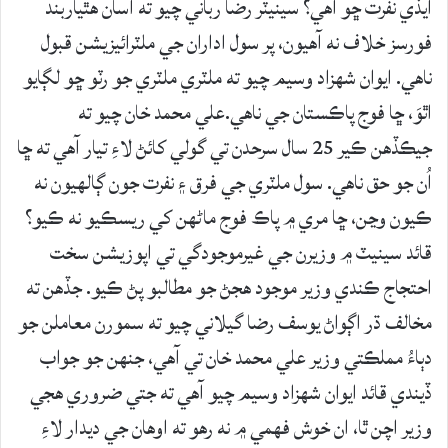
ايڏي نفرت ڇو آهي؟ سينيٽر رضا رباني چيو ته اسان هٿياربند
فورسز خلاف نه آهيون، پر سول اداران جي ملٽرائيزيشن قبول
ناهي. ايوان شهزاد وسيم چيو ته ملٽري ملٽري جو رٽو ڇو لڳايو
اٿوَ، ڇا فوج پاڪستان جي ناهي.علي محمد خان چيو ته
جيڪڏهن ڪير 25 سال سرحدن تي گولي کائڻ لاءِ تيار آهي ته ڇا
اُن جو حق ناهي. سول ملٽري جي فرق ۽ نفرت جون ڳالهيون نه
ڪيون وڃن، ڇا مري ۾ پاڪ فوج ماڻهن کي ريسڪيو نه ڪيو؟
قائد سينيٽ ۾ وزيرن جي غيرموجودگي تي اپوزيشن سخت
احتجاج ڪندي وزير موجود هجڻ جو مطالبو پڻ ڪيو. جڏهن ته
مخالف ڌر اڳواڻ يوسف رضا گيلاني چيو ته سمورن معاملن جو
دٻاءُ مملڪتي وزير علي محمد خان تي آهي، جنهن جو جواب
ڏيندي قائد ايوان شهزاد وسيم چيو آهي ته جتي ضروري هجي
وزير اچن ٿا، ان خوش فهمي ۾ نه رهو ته اوهان جي ديدار لاءِ