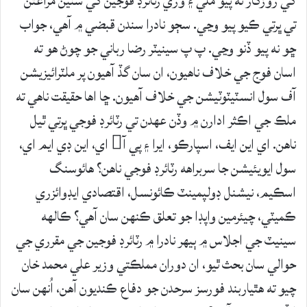
کي روزگار نه پيو ملي ۽ وري رٽائرڊ فوجين کي سٺين مراعتن
تي ڀرتي ڪيو پيو وڃي. سڄو نادرا سندن قبضي ۾ آهي، جواب
ڇو نه پيو ڏنو وڃي. پ پ سينيٽر رضا رباني جو چوڻ هو ته
اسان فوج جي خلاف ناهيون، ان سان گڏ آهيون پر ملٽرائيزيشن
آف سول انسٽيٽوٽيشن جي خلاف آهيون. ڇا اها حقيقت ناهي ته
ملڪ جي اڪثر ادارن ۾ وڏن عهدن تي رٽائرڊ فوجي ڀرتي ٿيل
ناهن. اي اين ايف، اسپارڪو، ايرا ۽ پي آ اي، اين ڊي ايم اي،
سول ايويئيشن جا سربراهه رٽائرڊ فوجي ناهن؟ هائوسنگ
اسڪيم، نيشنل ڊولپمينٽ ڪائونسل، اقتصادي ايڊوائزري
ڪميٽي، چيئرمين واپڊا جو تعلق ڪنهن سان آهي؟ ڪالهه
سينيٽ جي اجلاس ۾ ٻيهر نادرا ۾ رٽائرڊ فوجين جي مقرري جي
حوالي سان بحث ٿيو، ان دوران مملڪتي وزير علي محمد خان
چيو ته هٿياربند فورسز سرحدن جو دفاع ڪنديون آهن، اُنهن سان