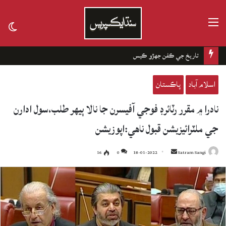
مينيو
tch
kin
تاريخ جي ڪفن جھڙو ڪيس
اسلام آباد
پاڪستان
نادرا ۾ مقرر رٽائرڊ فوجي آفيسرن جا نالا ٻيهر طلب،سول ادارن
جي ملٽرائيزيشن قبول ناهي:اپوزيشن
16
0
18-01-2022
Send
Satram Sangi
an
email