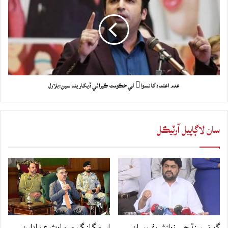
عدم اعتماد کانسوا ئي حڪومت ڪيرائي ڏيکارينداسين:بلاول
سان لاڳاپيل آرٽيڪل
گورنر سنڌ جي نوازشريف سان
اسمگلنگ ۾ ملوث عملدارن