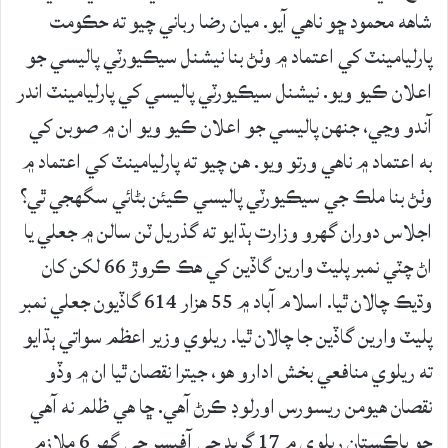
شاهه محمود ڇو ناهي آيو. ميان رضا رباني چيو ته حڪومت
پارليامينٽ کي اعتماد ۾ وٺڻ بنا نيشنل سيڪيورٽي پاليسي جو
اعلان ڪيو ويو. نيشنل سيڪيورٽي پاليسي کي پارليامينٽ اندر
آندو وڃي، جنهن پاليسي جو اعلان ڪيو ويو ان ۾ صوبن کي
به اعتماد ۾ ناهي ورتو ويو. هن چيو ته پارليامينٽ کي اعتماد ۾
وٺڻ بنا ملڪ جي سيڪيورٽي پاليسي ڪيئن بڻائي سگهجي ٿي؟
اجلاس دوران گهرو وزارت ٻڌايو ته گذريل ٽن سالن ۾ جعلي يا
اڻ چٽي نمبر پليٽ وارين گاڏين کي هڪ ڪروڙ 66 لکن کان
وڌيڪ چالان ٿيا. اسلام آباد ۾ 55 هزار 614 گاڏيون جعلي نمبر
پليٽ وارين گاڏين جا چالان ٿيا. ريلوي وزير اعظم سواتي ٻڌايو
ته ريلوي منافعي بخش ادارو هو، جيترا نقصان ٿيا ان ۾ وڏو
نقصان هيومن ريسورس اورلوڊ ڪرڻ آهي. ڇا هي ظلم نه آهي
جو پاڪستان ريلوي ۾ 17 گريڊ جي آفيسر جي گهر 6 ملازم