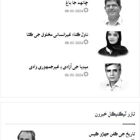
چانهه جا باغ
08-03-2024
ناول ڪتا: غيرانساني مخلوق جي ڪٿا
08-03-2024
ميڊيا جي آزادي ۽ غيرجمھوري وادي
06-03-2024
تازو ٽيڪنيڪل خبرون
تاريخ جي ڪفن جھڙو ڪيس