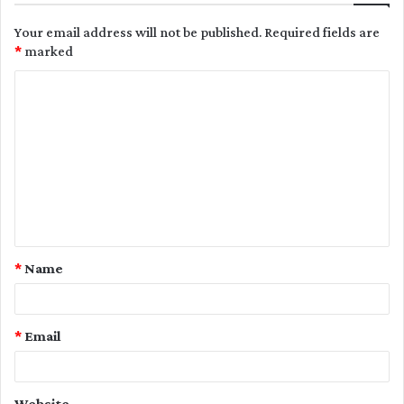
Your email address will not be published.
Required fields are
*
marked
C
o
m
m
e
n
t
*
Name
*
*
Email