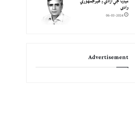
ميڊيا جي آزادي ۽ غيرجمھوري
وادي
06-03-2024
Advertisement