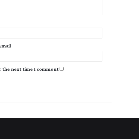
n
t
*
Email
r the next time I comment.