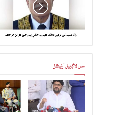
راڻا شميم کي توهين عدالت ڪيس ۾ حلفي بيان جمع ڪرائڻ جو حڪم
سان لاڳاپيل آرٽيڪل