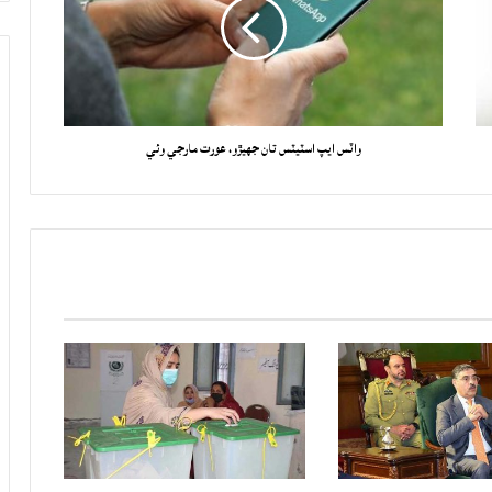
واٽس ايپ اسٽيٽس تان جهيڙو، عورت مارجي وئي