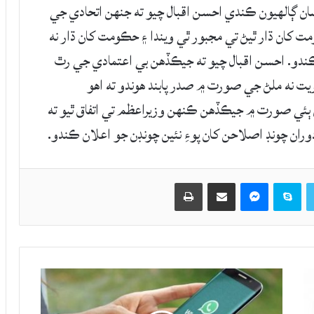
سان ڳالهيون ڪندي احسن اقبال چيو ته جنهن اتحادي جي
 کان ڌار ٿيڻ تي مجبور ٿي ويندا ۽ حڪومت کان ڌار نه
 ڪندو. احسن اقبال چيو ته جيڪڏهن بي اعتمادي جي رٿ
ت نه ملڻ جي صورت ۾ صدر پابند هوندو ته اهو
ٻئي صورت ۾ جيڪڏهن ڪنهن وزيراعظم تي اتفاق ٿيو ته
ران چونڊ اصلاحن کان پوءِ نئين چونڊن جو اعلان ڪندو.
Twitter
Skype
Messenger
حصيداري ڪريو اي ميل ذريعي
اپيو