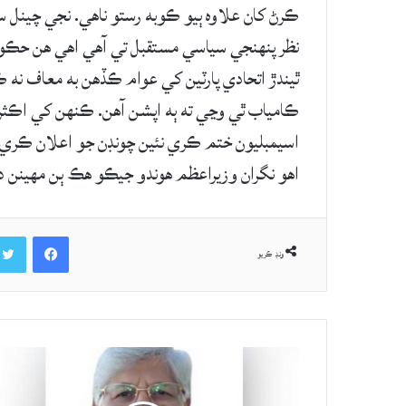
ڪرڻ کان علاوه ٻيو ڪوبه رستو ناهي. نجي چينل 
نظر پنهنجي سياسي مستقبل تي آهي اهي هن حڪومت
ٿيندڙ اتحادي پارٽين کي عوام ڪڏهن به معاف نه
ڪامياب ٿي وڃي ته ٻه اپشن آهن. ڪنهن کي اڪثري
اسيمبليون ختم ڪري نئين چونڊن جو اعلان ڪري 
اهو نگران وزيراعظم هوندو جيڪو هڪ ٻن مهينن دو
Facebook
ونڊ ڪريو