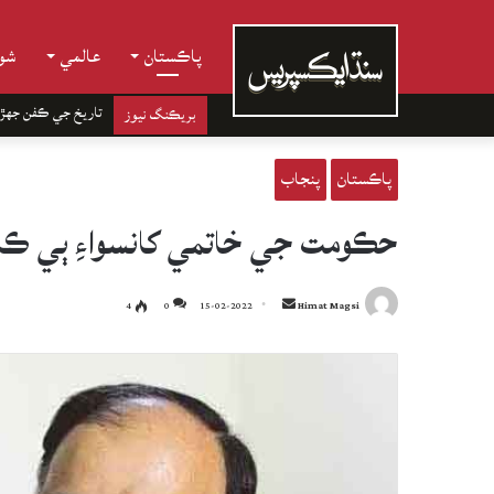
پاڪستان
عالمي
شوب
تاريخ جي ڪفن جھڙ
بريڪنگ نيوز
پاڪستان
پنجاب
حڪومت جي خاتمي کانسواءِ ٻي ڪا و
Send
4
0
15-02-2022
Himat Magsi
an
email