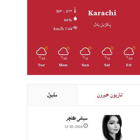
Karachi
30º - 27º
66%
پکڙيل بادل
7.44 km/h
30
30
31
31
30
℃
℃
℃
℃
℃
Tue
Mon
Sun
Sat
Fri
تازيون خبرون
مقبول
سيلفي ڪلچر
13-05-2024