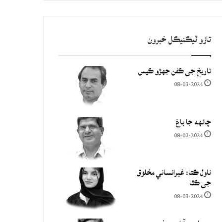
تازو ٽيڪنيڪل خبرون
تاريخ جي ڪفن جھڙو ڪيس
08-03-2024
چانهه جا باغ
08-03-2024
ناول ڪتا: غيرانساني مخلوق
جي ڪٿا
08-03-2024