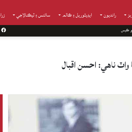
ز
رانديون
ايڊيٽوريل ۽ ڪالم
سائنس ۽ ٽيڪنالاجي
زرا
و ڪيس
k
اٽ ناهي: احسن اقبال