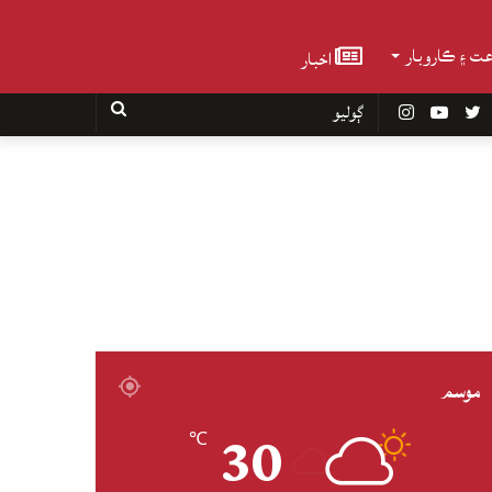
عت ۽ ڪاروبار
اخبار
Faceboo
Twitter
YouTube
Instagram
ڳوليو
موسم
30
℃