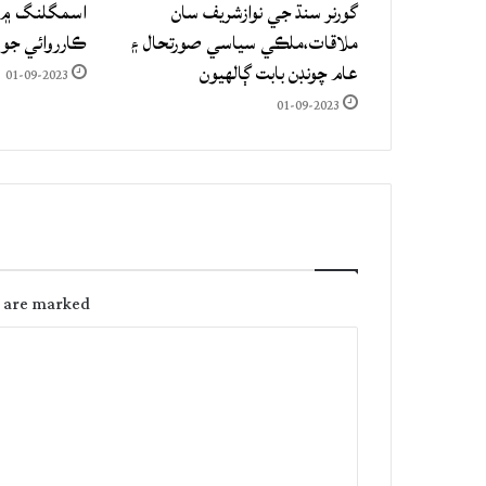
گورنر سنڌ جي نوازشريف سان
اسمگلنگ ۾ م
ملاقات،ملڪي سياسي صورتحال ۽
ڪارروائي جو
عام چونڊن بابت ڳالهيون
01-09-2023
01-09-2023
s are marked
C
o
m
m
e