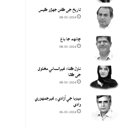
تاريخ جي ڪفن جھڙو ڪيس
08-03-2024
چانهه جا باغ
08-03-2024
ناول ڪتا: غيرانساني مخلوق
جي ڪٿا
08-03-2024
ميڊيا جي آزادي ۽ غيرجمھوري
وادي
06-03-2024