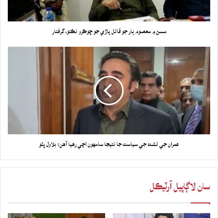
مسڻ ۾ معصوم ٻار جو قاتل پاڙي جو ڇوڪرو نڪتو، گرفتار
عمران جي تشدد جي سياست جا نتيجا سامهون اچي رهيا آهن: بلاول ڀٽو
سان لاڳاپيل آرٽيڪل