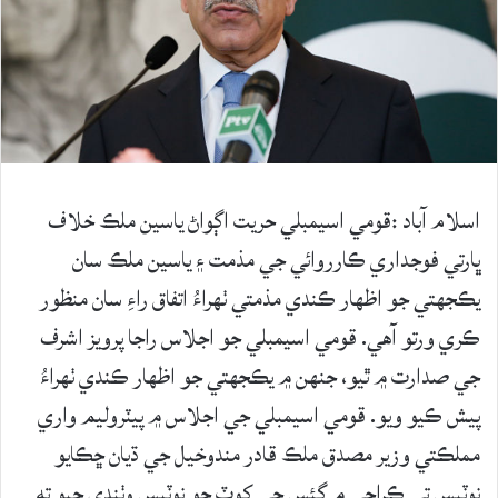
اسلام آباد :قومي اسيمبلي حريت اڳواڻ ياسين ملڪ خلاف
ڀارتي فوجداري ڪارروائي جي مذمت ۽ ياسين ملڪ سان
يڪجهتي جو اظهار ڪندي مذمتي ٺهراءُ اتفاق راءِ سان منظور
ڪري ورتو آهي. قومي اسيمبلي جو اجلاس راجا پرويز اشرف
جي صدارت ۾ ٿيو، جنهن ۾ يڪجهتي جو اظهار ڪندي ٺهراءُ
پيش ڪيو ويو. قومي اسيمبلي جي اجلاس ۾ پيٽروليم واري
مملڪتي وزير مصدق ملڪ قادر مندوخيل جي ڌيان ڇڪايو
نوٽيس تي ڪراچي ۾ گئس جي کوٽ جو نوٽيس وٺندي چيو ته