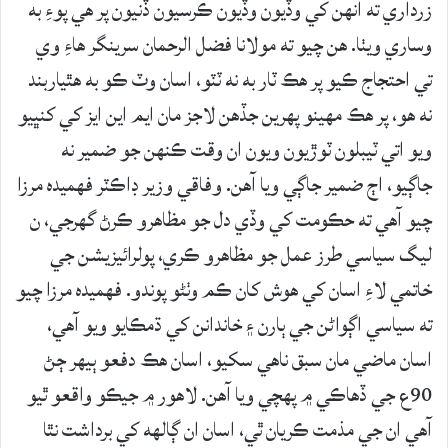
زرداري ته انهن کي وڏيون وڏيون ڪرسيون ڏنيون پر هي پوءِ به
وساري ويٺا. هن چيو ته مولانا فضل الرحمان سرينگر هاءِ وي
تي احتجاج ڪيو پر هڪ ٽار به نه ٽٽو، اسان وٽ ڪو به هٿياربند
نه هو، پر هڪ مهينو پهرين جڏهن لاجز مان ايم اين ايز کي کنڀيو
ويو اتي ٽيبلون ٽوڙيون ويون ان وقت ڪنهن جو ضمير نه
جاڳيو، اڄ ضمير جاڳي ويا آهن. وفاقي وزير ڊاڪٽر فهميده مرزا
چيو آهي ته حڪومت کي وڏي دل جو مظاهرو ڪرڻ گهرجي، ن
ليگ سياسي طرز عمل جو مظاهرو ڪري، پولرائيزيشن جي
خاتمي لاءِ اسان کي هوش کان ڪم وٺڻو پوندو. فهميده مرزا چيو
ته سياسي اڳواڻن جي ٻارن ۽ خاندانن کي ڌمڪايو ويو آهي،
اسان ماضي مان سبق ناهي سکيو، اسان هڪ دفعو ٻيهر ڄڻ
90ع جي ڏهاڪي ۾ پهچي ويا آهن. لاهور ۾ جيڪو واقعو ٿيو
آهي ان جي مذمت ڪريان ٿي، اسان ان ڳالهه کي برداشت نٿا