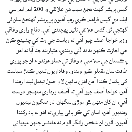
گيس پريشر گهٽ هجڻ سبب هن علائقي ۾ 200 ايم ايم سي
ايف ڊي گيس فراهم ڪري رهيا آهيون پر پريشر گهٽجڻ سان ئي
گهٽجي ٿو. گئس علائقي تائين پهچندي آهي. دفاع واري وفاقي
وزير خواجا آصف چيو آهي ته رياست جي رٽ کي چئلينج ڪرڻ
جي اجازت ڪنهن به نه ڏني ويندي، هٿياربند جٿا آيا ته اهو
پاڪستان جي سلامتي ۽ وفاق تي حملو هوندو ۽ ان جو پوري
طاقت سان مقابلو ڪيو ويندو. وفاداريون تبديل ڪندڙ سياست
کي پائمال ڪندا آهن اهڙن ماڻهن لاءِ اصول تبديل ٿيندا رهندا
آهن. خواجا آصف چيو آهي ته آصف زرداري منهنجو دوست
آهي، ان کان منهن نٿو موڙي سگهان، ناراضگيون ٿينديون
رهنديون آهن، اسان کي ڪو پاڻي پياري ته اهو به ياد رکندا
آهيون. آئون ان شخص وانگر الزام نه هڻندس جنهن ميڊيا تي