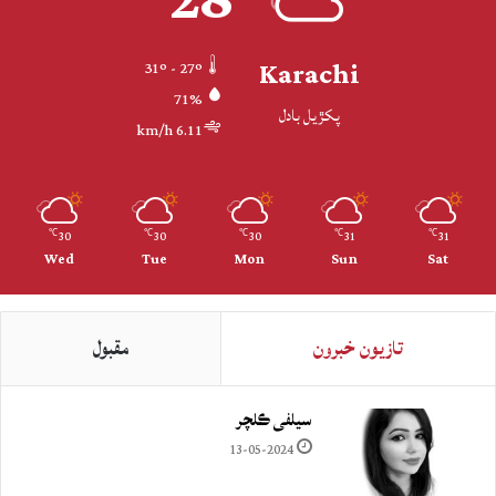
28
Karachi
31º - 27º
71%
پکڙيل بادل
6.11 km/h
30
30
30
31
31
℃
℃
℃
℃
℃
Wed
Tue
Mon
Sun
Sat
تازيون خبرون
مقبول
سيلفي ڪلچر
13-05-2024