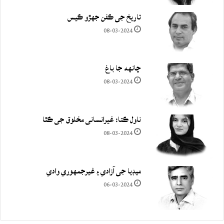
تاريخ جي ڪفن جھڙو ڪيس
08-03-2024
چانهه جا باغ
08-03-2024
ناول ڪتا: غيرانساني مخلوق جي ڪٿا
08-03-2024
ميڊيا جي آزادي ۽ غيرجمھوري وادي
06-03-2024