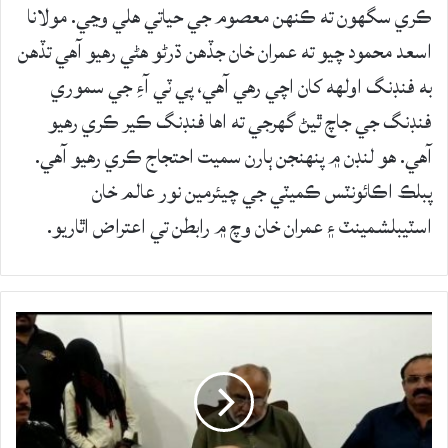
ڪري سگهون ته ڪنهن معصوم جي حياتي هلي وڃي. مولانا
اسعد محمود چيو ته عمران خان جڏهن ڌرڻو هڻي رهيو آهي تڏهن
به فنڊنگ اولهه کان اچي رهي آهي، پي ٽي آءِ جي سموري
فنڊنگ جي جاچ ٿيڻ گهرجي ته اها فنڊنگ ڪير ڪري رهيو
آهي. هو لنڊن ۾ پنهنجن ٻارن سميت احتجاج ڪري رهيو آهي.
پبلڪ اڪائونٽس ڪميٽي جي چيئرمين نور عالم خان
اسٽيبلشمينٽ ۽ عمران خان وچ ۾ رابطن تي اعتراض اٿاريو.