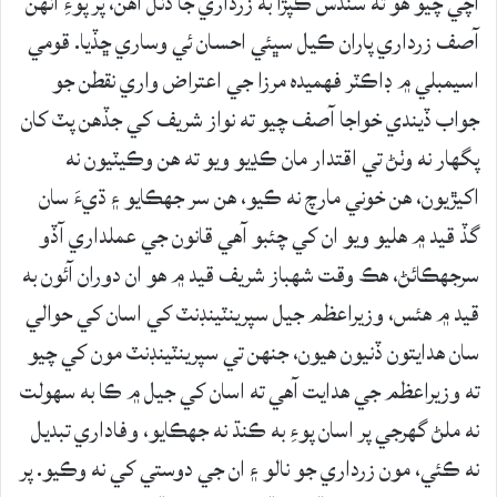
اچي چيو هو ته سندس ڪپڙا به زرداري جا ڏنل آهن، پر پوءِ انهن
آصف زرداري پاران ڪيل سڀئي احسان ئي وساري ڇڏيا. قومي
اسيمبلي ۾ ڊاڪٽر فهميده مرزا جي اعتراض واري نقطن جو
جواب ڏيندي خواجا آصف چيو ته نواز شريف کي جڏهن پٽ کان
پگهار نه وٺڻ تي اقتدار مان ڪڍيو ويو ته هن وڪيٽيون نه
اکيڙيون، هن خوني مارچ نه ڪيو، هن سر جهڪايو ۽ ڌيءَ سان
گڏ قيد ۾ هليو ويو ان کي چئبو آهي قانون جي عملداري آڏو
سرجهڪائڻ، هڪ وقت شهباز شريف قيد ۾ هو ان دوران آئون به
قيد ۾ هئس، وزيراعظم جيل سپرينٽينڊنٽ کي اسان کي حوالي
سان هدايتون ڏنيون هيون، جنهن تي سپرينٽينڊنٽ مون کي چيو
ته وزيراعظم جي هدايت آهي ته اسان کي جيل ۾ ڪا به سهولت
نه ملڻ گهرجي پر اسان پوءِ به ڪنڌ نه جهڪايو، وفاداري تبديل
نه ڪئي، مون زرداري جو نالو ۽ ان جي دوستي کي نه وڪيو. پر