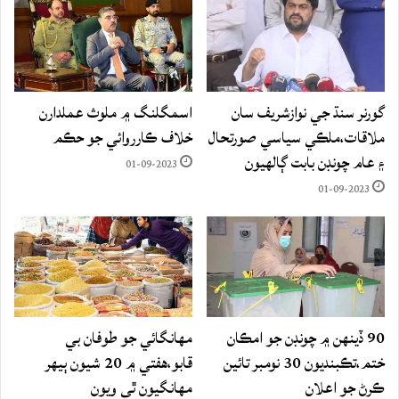
گورنر سنڌ جي نوازشريف سان
اسمگلنگ ۾ ملوث عملدارن
ملاقات،ملڪي سياسي صورتحال
خلاف ڪارروائي جو حڪم
۽ عام چونڊن بابت ڳالهيون
01-09-2023
01-09-2023
90 ڏينهن ۾ چونڊن جو امڪان
مهانگائي جو طوفان بي
ختم،تڪبنديون 30 نومبر تائين
قابو،هفتي ۾ 20 شيون ٻيهر
ڪرڻ جو اعلان
مهانگيون ٿي ويون