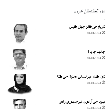
تازو ٽيڪنيڪل خبرون
تاريخ جي ڪفن جھڙو ڪيس
08-03-2024
چانهه جا باغ
08-03-2024
ناول ڪتا: غيرانساني مخلوق جي ڪٿا
08-03-2024
ميڊيا جي آزادي ۽ غيرجمھوري وادي
06-03-2024