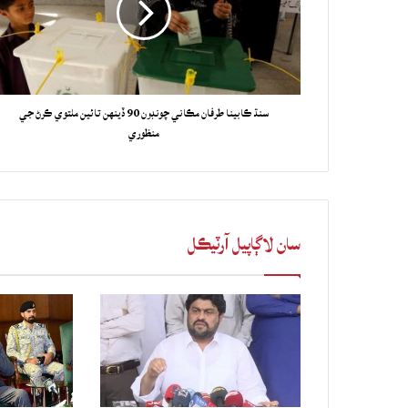
سنڌ ڪابينا طرفان مڪاني چونڊون 90 ڏينهن تائين ملتوي ڪرڻ جي
منظوري
سان لاڳاپيل آرٽيڪل