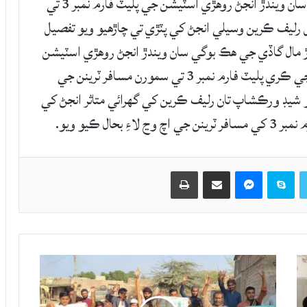
روهڙي: سکر کان لوڪو شيڊ ورڪشاپ مال گاڏي سان ويندڙ انجڻ روهڙي اسٽيشن جي پليٽ فارم نمبر 3 تي
 رليف ڪرين وسيلي انجڻ کي پٽڙي تي چاڙهيو ويو تفصيل
مال گاڏي جي هڪ بوگي سان ويندڙ انجڻ روهڙي اسٽيشن
جي پليٽ فارم نمبر 3 تي پٽڙي تان لهي ويو جنهن جي ڪري پليٽ فارم نمبر 3 تي سمورن مسافر ٽرينن جي
ڪو شيڊ ورڪشاپ تان رليف ڪرين کي گهرائي متاثر انجڻ کي
ال ڪيو ويو.
Twitter
Skype
Messenger
حصيداري ڪريو اي ميل ذريعي
اپيو