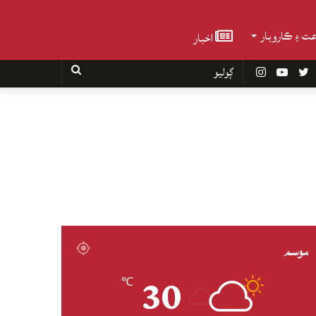
عت ۽ ڪاروبار
اخبار
Faceboo
Twitter
YouTube
Instagram
ڳوليو
موسم
30
℃