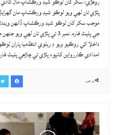
پٽڙي تان لهي ويو لوڪو شيڊ ورڪشاپ مان گهرايل
موجب سکر کان لوڪو شيڊ ورڪشاپ ڏانهن ويندڙ 
داخلا کي روڪيو ويو ۽ ريلوي انتظاميا پاران لو
امدادي ڪاررواين کانپوءِ پٽڙي تي چاڙهي پليٽ فارم نمبر 3 کي مسافر ٽرينن جي اچ وڃ لاءِ بح
Facebook
ونڊ ڪريو