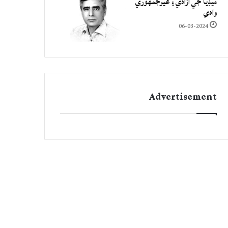
ميڊيا جي آزادي ۽ غيرجمھوري
وادي
06-03-2024
Advertisement