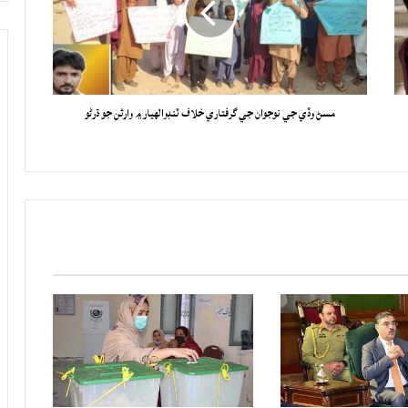
مسڻ وڏي جي نوجوان جي گرفتاري خلاف ٽنڊوالهيار ۾ وارثن جو ڌرڻو