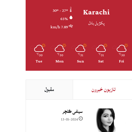
Karachi
30º - 27º
65%
پکڙيل بادل
7.89 km/h
30
30
31
31
30
℃
℃
℃
℃
℃
Tue
Mon
Sun
Sat
Fri
تازيون خبرون
مقبول
سيلفي ڪلچر
13-05-2024