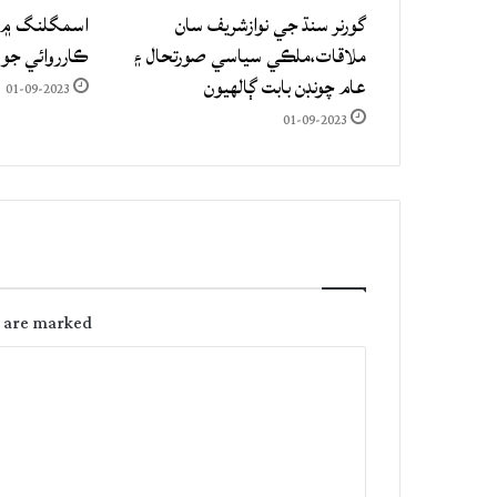
گورنر سنڌ جي نوازشريف سان
اسمگلنگ ۾ م
ملاقات،ملڪي سياسي صورتحال ۽
ڪارروائي جو
عام چونڊن بابت ڳالهيون
01-09-2023
01-09-2023
s are marked
C
o
m
m
e