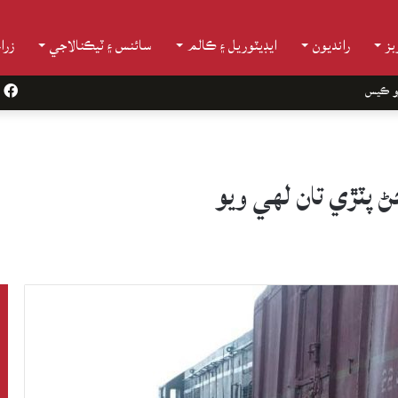
ز
رانديون
ايڊيٽوريل ۽ ڪالم
سائنس ۽ ٽيڪنالاجي
زرا
و ڪيس
k
 پٽڙي تان لهي ويو