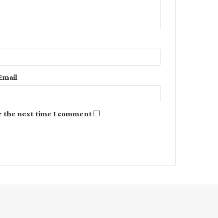
n
t
*
Email
r the next time I comment.