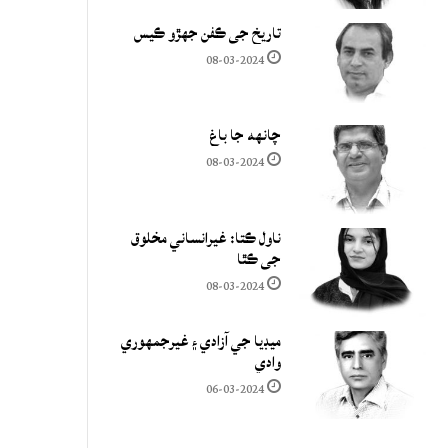
تاريخ جي ڪفن جھڙو ڪيس
08-03-2024
چانهه جا باغ
08-03-2024
ناول ڪتا: غيرانساني مخلوق
جي ڪٿا
08-03-2024
ميڊيا جي آزادي ۽ غيرجمھوري
وادي
06-03-2024