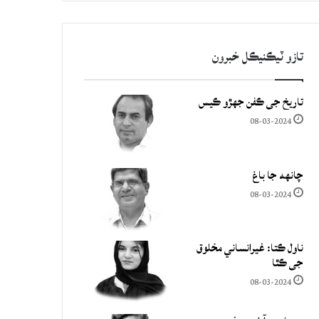
تازو ٽيڪنيڪل خبرون
تاريخ جي ڪفن جھڙو ڪيس
08-03-2024
چانهه جا باغ
08-03-2024
ناول ڪتا: غيرانساني مخلوق
جي ڪٿا
08-03-2024