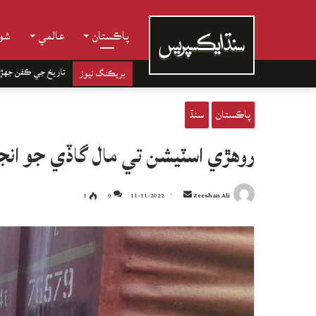
پاڪستان
عالمي
شوب
تاريخ جي ڪفن جھڙ
بريڪنگ نيوز
پاڪستان
سنڌ
روهڙي اسٽيشن تي مال گاڏي جو انجڻ
Send
1
0
11-11-2022
Zeeshan Ali
an
email