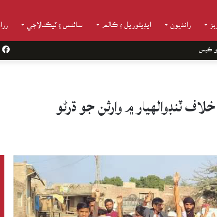
ز
رانديون
ايڊيٽوريل ۽ ڪالم
سائنس ۽ ٽيڪنالاجي
زرا
و ڪيس
k
ف ٽنڊوالهيار ۾ وارثن جو ڌرڻو