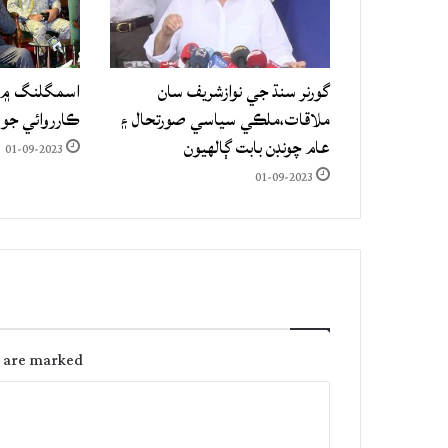
گورنر سنڌ جي نوازشريف سان
اسمگلنگ ۾ م
ملاقات،ملڪي سياسي صورتحال ۽
ڪارروائي جو
عام چونڊن بابت ڳالهيون
01-09-2023
01-09-2023
s are marked
C
o