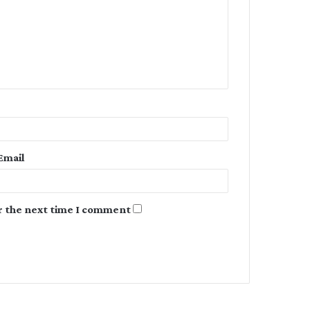
m
m
e
n
t
*
Email
r the next time I comment.