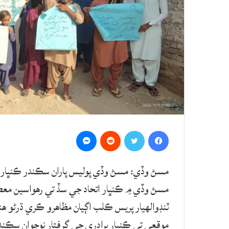
Messenger
Reddit
Twitter
Facebook
مسڻ وڏي: مسڻ وڏي پوليس پاران سڪندر ڪنڀار
مسڻ وڏي ۾ ڪنڀار اتحاد جي سڏ تي رهواسين معص
ٽنڊوالهيار پريس ڪلب اڳيان مظاهرو ڪري ڌرڻو ه
موقعي تي ڪنڀار برادري جي گرفتار نوجوان سڪندر