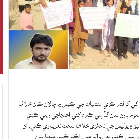
 کي گرفتار ڪري منشيات جي ڪيس ۾ چالان ڪرڻ خلاف
وم ٻارن سان گڏ پلي ڪارڊ کڻي احتجاجي ريلي ڪڍي
نيو ۽ پوليس جي ناجائزي خلاف سخت نعريبازي ڪئي. ان
 علي ڪنڀار جي والد علي اڪبر ڪنڀار ميڊيا سان