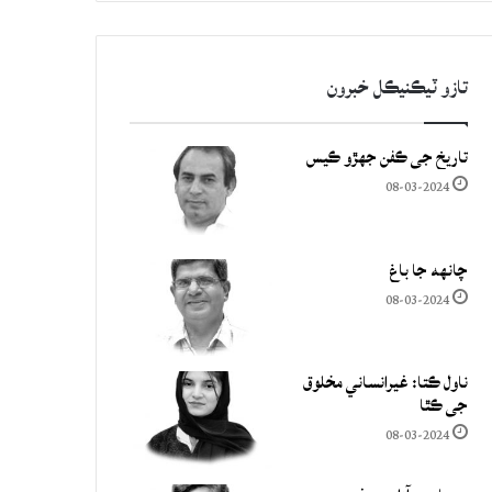
تازو ٽيڪنيڪل خبرون
تاريخ جي ڪفن جھڙو ڪيس
08-03-2024
چانهه جا باغ
08-03-2024
ناول ڪتا: غيرانساني مخلوق
جي ڪٿا
08-03-2024