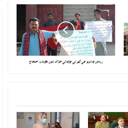
رياض چانڊيو جي گهر تي چڙهائي خلاف نئون ڪوٽ ۾ احتجاج