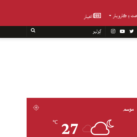
عت ۽ ڪاروبار
اخبار
Faceboo
Twitter
YouTube
Instagram
ڳوليو
موسم
27
℃