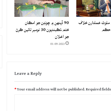
لوث عملدارن خلاف
90 ڏينهن ۾ چونڊن جو امڪان
 حڪم
ختم،تڪبنديون 30 نومبر تائين ڪرڻ
جو اعلان
01-09-2023
Leave a Reply
*
Your email address will not be published.
Required field