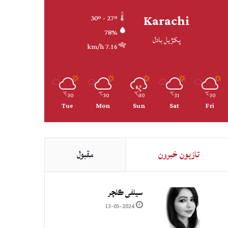
Karachi
30º - 27º
78%
پکڙيل بادل
7.16 km/h
30
30
30
31
30
℃
℃
℃
℃
℃
Tue
Mon
Sun
Sat
Fri
تازيون خبرون
مقبول
سيلفي ڪلچر
13-05-2024