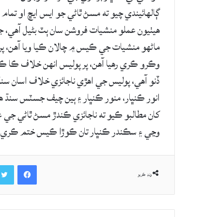
ڳالهائيندي چيو ته مسڻ ٿاڻي جو ايس ايڇ او تمام ب
هيٺيون عملو منشيات فروشن سان ٻٽ بڻيل آهي، ج
ماڻهو منشيات جي ڪيس ۾ چالان ڪيا ويا آهن، پ
ڏنو آهي، پوليس جي اھڙي ناجائزي خلاف اسان سن
انور ڪنڀار، منور ڪنڀار ۽ ٻين چيف جسٽس سنڌ هاء
کان مطالبو ڪيو ته ناجائزي ڪندڙ مسڻ ٿاڻي جي
وڃي ۽ سڪندر ڪنڀار تان ڪوڙا ڪيس ختم ڪري آ
Facebook
ونڊ ڪريو