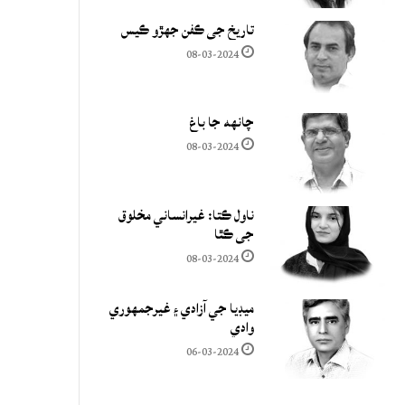
تاريخ جي ڪفن جھڙو ڪيس
08-03-2024
چانهه جا باغ
08-03-2024
ناول ڪتا: غيرانساني مخلوق
جي ڪٿا
08-03-2024
ميڊيا جي آزادي ۽ غيرجمھوري
وادي
06-03-2024