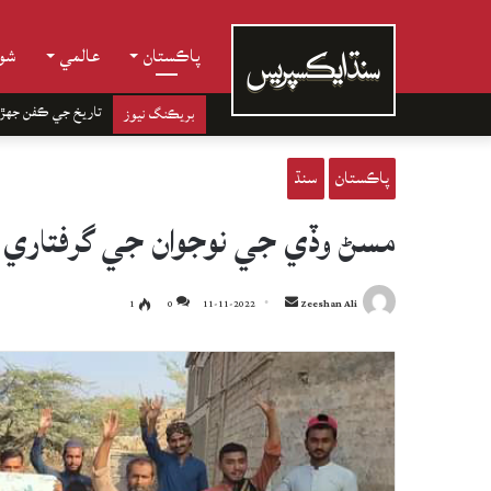
پاڪستان
عالمي
شوب
تاريخ جي ڪفن جھڙ
بريڪنگ نيوز
پاڪستان
سنڌ
مسڻ وڏي جي نوجوان جي گرفتاري خلا
Send
1
0
11-11-2022
Zeeshan Ali
an
email