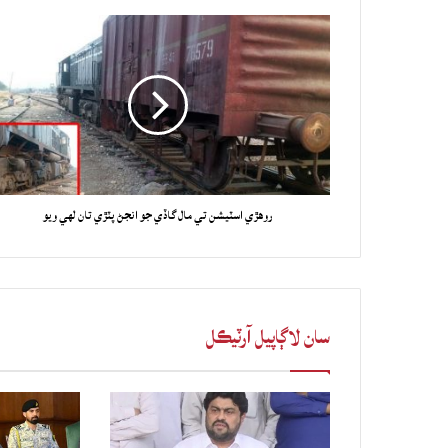
روهڙي اسٽيشن تي مال گاڏي جو انجڻ پٽڙي تان لهي ويو
سان لاڳاپيل آرٽيڪل