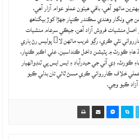
هترين ماڻھو آھي، باقي هيٺون عملو عوام آزار آهي،
ن جي ونگار وهندي سڪندر ڪنڀار جھڙا کوڙ بيگناهھ
ر اصل منشيات فروش آزاد آهن، جيڪي سرعام منشيات
وڪرو ڪري رهيا آهن، پر پوليس انهن خلاف ڪا ڪارروائي نٿي ڪري، رڳو غريب ماڻهن لا پوليس رڻ ٻاري
ڌ هاءِ ڪورٽ ۾ پٽيشن داخل ڪنداسين. علي اڪبر ڪنڀار،
ِ ڪورٽ، ڊي آئي جي حيدرآباد ۽ ايس ايس پي ٽنڊوالهيار
 عملي خلاف ڪارروائي ڪري مسڻ ٿاڻي تان بدلي ڪيو
زاد ڪيو وڃي.
Twitter
Skype
Messenger
حصيداري ڪريو اي ميل ذريعي
اپيو