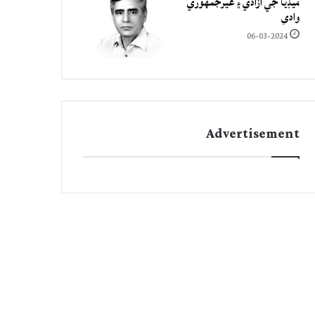
ميڊيا جي آزادي ۽ غيرجمھوري
وادي
06-03-2024
Advertisement