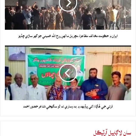
ايران ۾ حڪومت مخالف مظاهرا، مڇريل ماڻهن روح الله خميني جو گهر ساڙي ڇڏيو
ڌرتي جي هُڳاءَ کي پرڏيهه ۾ به وساري نه ٿو سگهجي:شاعر حضور احمد
سان لاڳاپيل آرٽيڪل