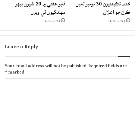
ختم،تڪبنديون 30 نومبر تائين
قابو،هفتي ۾ 20 شيون ٻيهر
ڪرڻ جو اعلان
مهانگيون ٿي ويون
01-09-2023
01-09-2023
Leave a Reply
Your email address will not be published.
Required fields are
*
marked
C
o
m
m
e
n