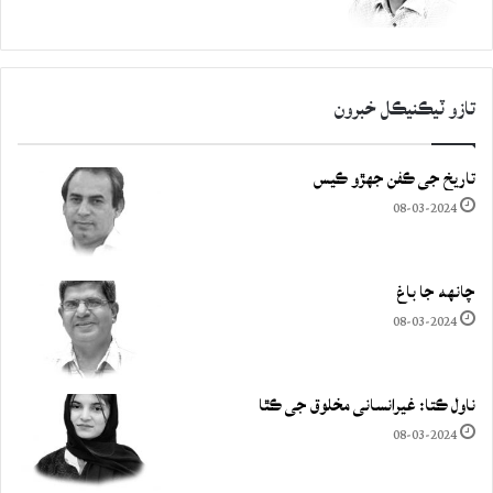
تازو ٽيڪنيڪل خبرون
تاريخ جي ڪفن جھڙو ڪيس
08-03-2024
چانهه جا باغ
08-03-2024
ناول ڪتا: غيرانساني مخلوق جي ڪٿا
08-03-2024