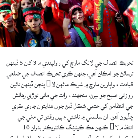
تحريڪ انصاف جي لانگ مارچ کي راولپنڊي ۾ 3 کان 5 ڏينهن
ترسائڻ جو امڪان آهي، جنهن ڪري تحريڪ انصاف جي ضلعي
قيادت ۽ واپارين مارچ ۾ شريڪ ماڻهن لا پنجن ڏينهن تائين
روزاني صبح جو نيرن، منجهند ۽ رات جي ماني توڙي رهائش
جي انتظامن کي حتمي شڪل ڏيڻ جون هدايتون جاري ڪري
ڇڏيون آهن، ان سلسلي ۾ ناشتي ۽ ٻين وقتن تي ماني جي
انتظام لا ڪنهن هڪ ڪيٽرنگ ڪانٽريڪٽر بدران 10