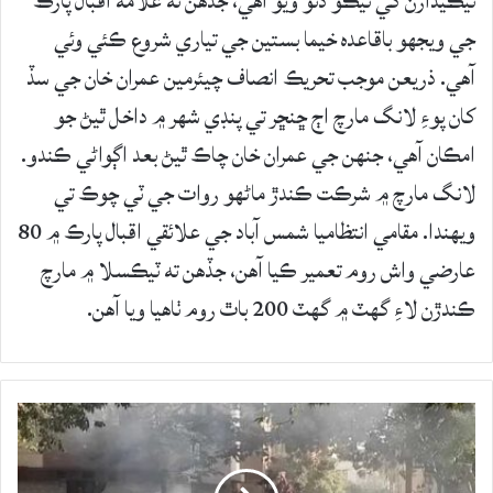
ٺيڪيدارن کي ٺيڪو ڏنو ويو آهي، جڏهن ته علامه اقبال پارڪ
جي ويجهو باقاعده خيما بستين جي تياري شروع ڪئي وئي
آهي. ذريعن موجب تحريڪ انصاف چيئرمين عمران خان جي سڏ
کان پوءِ لانگ مارچ اڄ ڇنڇر تي پنڊي شهر ۾ داخل ٿيڻ جو
امڪان آهي، جنهن جي عمران خان چاڪ ٿيڻ بعد اڳواڻي ڪندو.
لانگ مارچ ۾ شرڪت ڪندڙ ماڻهو روات جي ٽي چوڪ تي
ويهندا. مقامي انتظاميا شمس آباد جي علائقي اقبال پارڪ ۾ 80
عارضي واش روم تعمير ڪيا آهن، جڏهن ته ٽيڪسلا ۾ مارچ
ڪندڙن لاءِ گهٽ ۾ گهٽ 200 باٿ روم ٺاهيا ويا آهن.