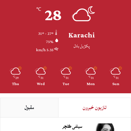
28
℃
Karachi
31º - 27º
75%
پکڙيل بادل
5.35 km/h
29
31
31
31
31
℃
℃
℃
℃
℃
Thu
Wed
Tue
Mon
Sun
تازيون خبرون
مقبول
سيلفي ڪلچر