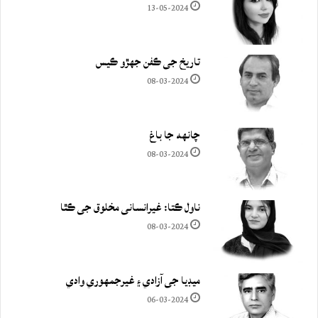
13-05-2024
تاريخ جي ڪفن جھڙو ڪيس
08-03-2024
چانهه جا باغ
08-03-2024
ناول ڪتا: غيرانساني مخلوق جي ڪٿا
08-03-2024
ميڊيا جي آزادي ۽ غيرجمھوري وادي
06-03-2024