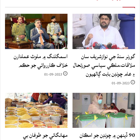
گورنر سنڌ جي نوازشريف سان
اسمگلنگ ۾ ملوث عملدارن
ملاقات،ملڪي سياسي صورتحال
خلاف ڪارروائي جو حڪم
۽ عام چونڊن بابت ڳالهيون
01-09-2023
01-09-2023
90 ڏينهن ۾ چونڊن جو امڪان
مهانگائي جو طوفان بي