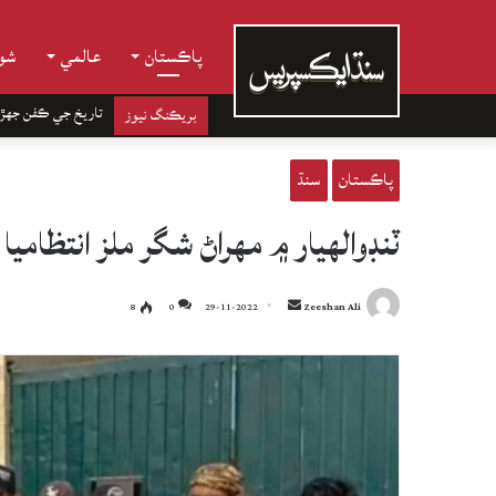
پاڪستان
عالمي
شوب
تاريخ جي ڪفن جھڙ
بريڪنگ نيوز
پاڪستان
سنڌ
ٽنڊوالهيار ۾ مهراڻ شگر ملز انتظام
Send
8
0
29-11-2022
Zeeshan Ali
an
email