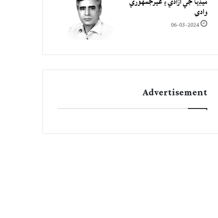
ميڊيا جي آزادي ۽ غيرجمھوري
وادي
06-03-2024
Advertisement