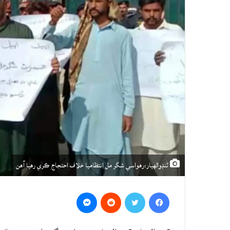
ٽنڊوالهيار:رهواسي شگر مل انتظاميا خلاف احتجاج ڪري رهيا آهن
Messenger
Reddit
Twitter
Facebook