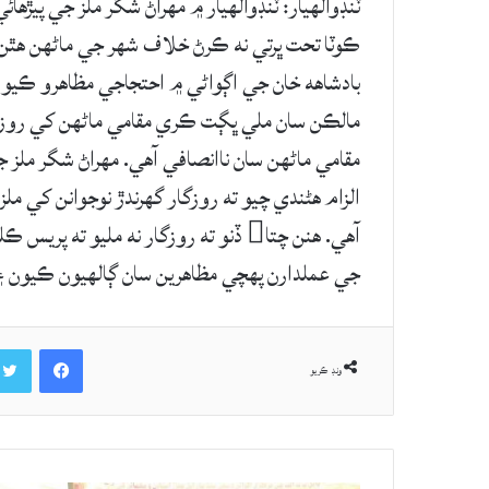
ٽنڊوالهيار: ٽنڊوالهيار ۾ مهراڻ شگر ملز جي پيڙه
ڪوٽا تحت ڀرتي نه ڪرڻ خلاف شهر جي ماڻهن هٿن 
بادشاهه خان جي اڳواڻي ۾ احتجاجي مظاهرو ڪيو ۽ ن
مالڪن سان ملي ڀڳت ڪري مقامي ماڻھن کي روزگار 
مقامي ماڻھن سان ناانصافي آهي. مهراڻ شگر ملز ج
الزام هڻندي چيو ته روزگار گهرندڙ نوجوانن کي 
آهي. هنن چتا ڏنو ته روزگار نه مليو 
جي عملدارن پهچي مظاهرين سان ڳالهيون ڪيون ۽
Facebook
ونڊ ڪريو