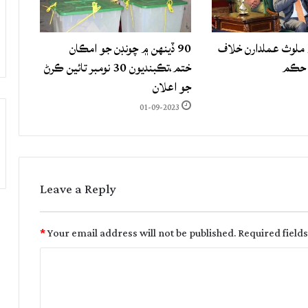
لوث عملدارن خلاف
90 ڏينهن ۾ چونڊن جو امڪان
 حڪم
ختم،تڪبنديون 30 نومبر تائين ڪرڻ
جو اعلان
01-09-2023
Leave a Reply
*
Your email address will not be published.
Required field