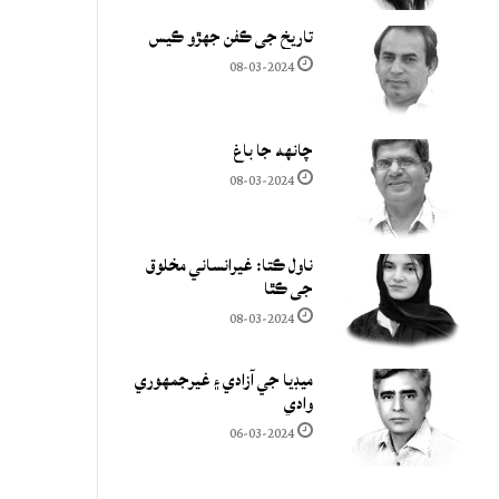
تاريخ جي ڪفن جھڙو ڪيس
08-03-2024
چانهه جا باغ
08-03-2024
ناول ڪتا: غيرانساني مخلوق
جي ڪٿا
08-03-2024
ميڊيا جي آزادي ۽ غيرجمھوري
وادي
06-03-2024