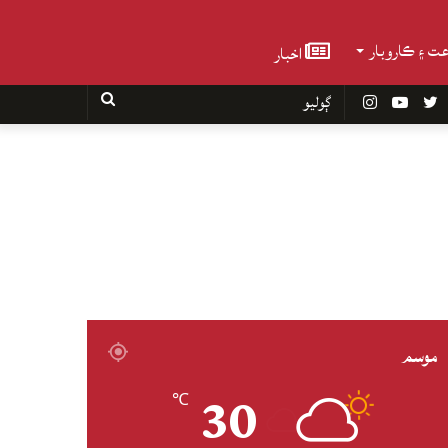
عت ۽ ڪاروبار
اخبار
Faceboo
Twitter
YouTube
Instagram
ڳوليو
موسم
30
℃