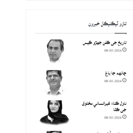
تازو ٽيڪنيڪل خبرون
تاريخ جي ڪفن جھڙو ڪيس
08-03-2024
چانهه جا باغ
08-03-2024
ناول ڪتا: غيرانساني مخلوق
جي ڪٿا
08-03-2024