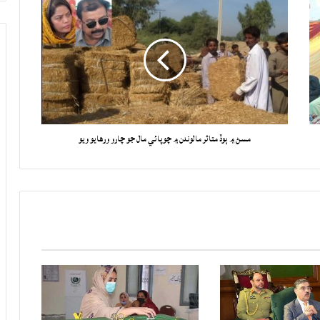
مسڻ ۾ ٻوڏ متاثر مالوندن ۾ چوپائي مال جو چارو ورهايو ويو