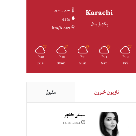
Karachi
30º - 27º
65%
پکڙيل بادل
7.89 km/h
30
30
31
31
30
℃
℃
℃
℃
℃
Tue
Mon
Sun
Sat
Fri
تازيون خبرون
مقبول
سيلفي ڪلچر
13-05-2024