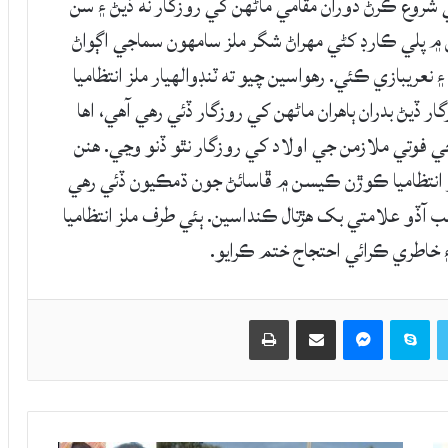
ائي شروع ڪرڻ دوران مقامي ماڻهن کي روزگار نه ڏيڻ ۽ سن
۾ پلي ڪارڊ کڻي مهراڻ شگر ملز سامهون سماجي اڳواڻ
عريبازي ڪئي. رهواسين چيو ته ٽنڊوالهيار ملز انتظاميا
ڏيڻ بدران ٻاهران ماڻھن کي روزگار ڏئي رهي آهي، اها
ي فوتي ملازمن جي اولاد کي روزگار نٿو ڏنو وڃي. هنن
ملز انتظاميا ڪوڙن ڪيسن ۾ ڦاسائڻ جون ڌمڪيون ڏئي رهي
ته پريس ڪلب آڏو علامتي بک هڙتال ڪنداسين. ٻئي طرف ملز انتظاميا
 خاطري ڪرائي احتجاج ختم ڪرايو.
Twitter
Skype
Messenger
حصيداري ڪريو اي ميل ذريعي
اپيو