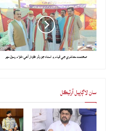
صحتمند معاشري جي قيام ۾ استاد جو وڏو ڪردار آهي:غلام رسول مهر
سان لاڳاپيل آرٽيڪل