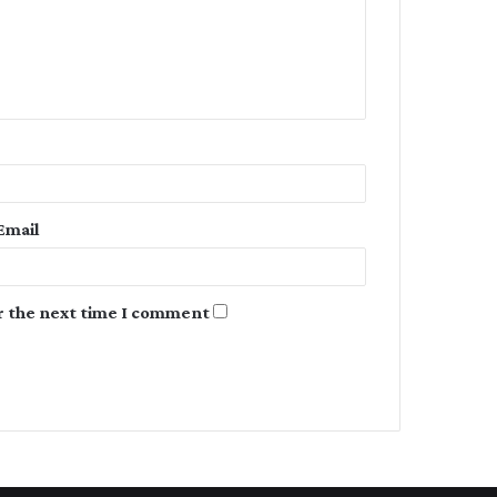
m
e
n
t
*
Email
r the next time I comment.