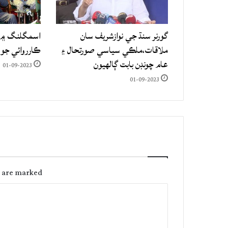
گورنر سنڌ جي نوازشريف سان
اسمگلنگ ۾ م
ملاقات،ملڪي سياسي صورتحال ۽
ڪارروائي جو
عام چونڊن بابت ڳالهيون
01-09-2023
01-09-2023
s are marked
C
o
m