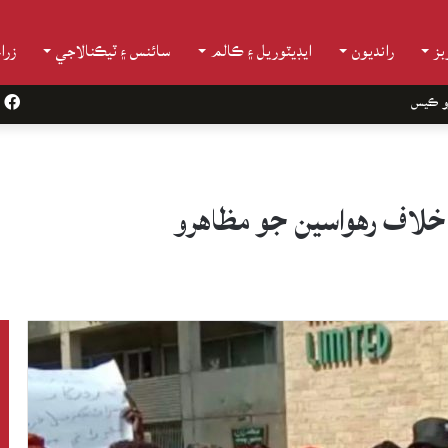
ز
رانديون
ايڊيٽوريل ۽ ڪالم
سائنس ۽ ٽيڪنالاجي
زرا
و ڪيس
k
يا خلاف رهواسين جو مظاهرو