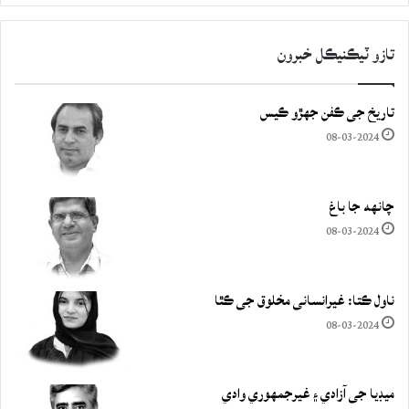
تازو ٽيڪنيڪل خبرون
تاريخ جي ڪفن جھڙو ڪيس
08-03-2024
چانهه جا باغ
08-03-2024
ناول ڪتا: غيرانساني مخلوق جي ڪٿا
08-03-2024
ميڊيا جي آزادي ۽ غيرجمھوري وادي