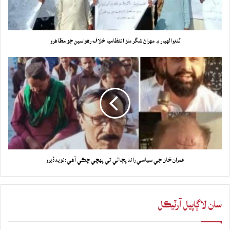
ٽنڊوالهيار ۾ مهراڻ شگر ملز انتظاميا خلاف رهواسين جو مظاهرو
عمران خان جي سياسي راند پڄاڻي تي پھچي چڪي آھي:نويد ڏيرو
سان لاڳاپيل آرٽيڪل