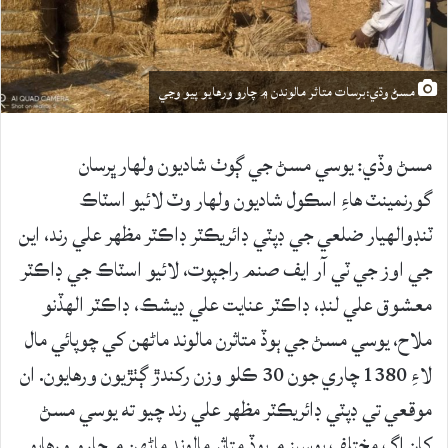
مسڻ وڌي:برسات متاثر مالوندن ۾ چارو ورهايو پيو وڃي
مسڻ وڏي: يوسي مسڻ جي ڳوٺ شاديون ولھار ڀرسان
گورنمينٽ هاءِ اسڪول شاديون ولھار وٽ لائيو اسٽاڪ
ٽنڊوالهيار ضلعي جي ڊپٽي ڊائريڪٽر ڊاڪٽر مظهر علي رند، اين
جي اوز جي ٽي آر ايف صنم راجپوت، لائيو اسٽاڪ جي ڊاڪٽر
معشوق علي لنڊ، ڊاڪٽر عنايت علي ڊيشڪ، ڊاڪٽر الھڏنو
ملاح، يوسي مسڻ جي ٻوڏ متاثرن مالوند ماڻھن کي چوپائي مال
لاءِ 1380 چاري جون 30 ڪلو وزن رکندڙ ڳٺڙيون ورهايون. ان
موقعي تي ڊپٽي ڊائريڪٽر مظھر علي رند چيو ته يوسي مسڻ
کان اڳ مختلف يوسيز ۾ ٻوڏ متاثر مالوند ماڻھن ۾ چارو ورهايو