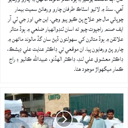
آهي. سنڌ ۾ لائيو اسٽاڪ طرفان چارو ورهائڻ سميت بيمار
چوپائي مال جو علاج پڻ ڪيو پيو وڃي. اين جي اوز جي ٽي آر
ايف صنم راجپوت چيو ته اسان ٽنڊوالهيار ضلعي ۾ ٻوڏ متاثر
علائقن ۾ ٻوڏ متاثرن کي سھولتون ڏيڻ سان گڏ مالوند ماڻھن ۾
چارو پڻ ورهايون پيا. ان موقعي تي ڊاڪٽر عنايت علي ڊيشڪ،
ڊاڪٽر معشوق علي لنڊ، ڊاڪٽر الھڏنو، عبيدالله ڪاٺيو ۽ راج
ڪمار ميگھواڙ موجود هئا.