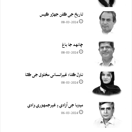
تاريخ جي ڪفن جھڙو ڪيس
08-03-2024
چانهه جا باغ
08-03-2024
ناول ڪتا: غيرانساني مخلوق جي ڪٿا
08-03-2024
ميڊيا جي آزادي ۽ غيرجمھوري وادي
06-03-2024