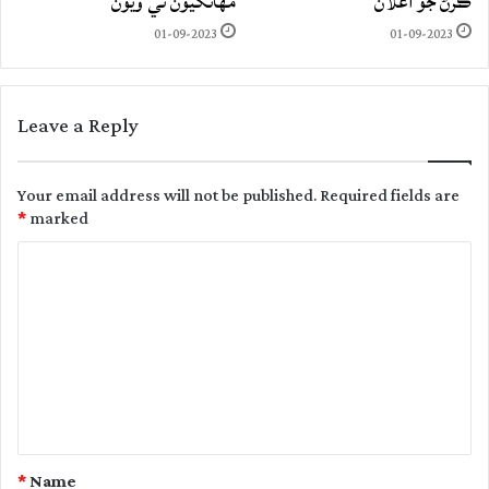
ڪرڻ جو اعلان
مهانگيون ٿي ويون
01-09-2023
01-09-2023
Leave a Reply
Your email address will not be published.
Required fields are
*
marked
C
o
m
m
e
n
t
*
Name
*