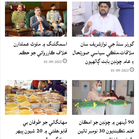
گورنر سنڌ جي نوازشريف سان
اسمگلنگ ۾ ملوث عملدارن
ملاقات،ملڪي سياسي صورتحال
خلاف ڪارروائي جو حڪم
۽ عام چونڊن بابت ڳالهيون
01-09-2023
01-09-2023
90 ڏينهن ۾ چونڊن جو امڪان
مهانگائي جو طوفان بي
ختم،تڪبنديون 30 نومبر تائين
قابو،هفتي ۾ 20 شيون ٻيهر