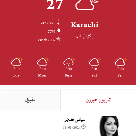
27
Karachi
30º - 27º
77%
پکڙيل بادل
6.82 km/h
30
30
30
31
30
℃
℃
℃
℃
℃
Tue
Mon
Sun
Sat
Fri
تازيون خبرون
مقبول
سيلفي ڪلچر
13-05-2024