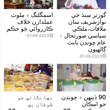
گورنر سنڌ جي
اسمگلنگ ۾ ملوث
نوازشريف سان
عملدارن خلاف
ملاقات،ملڪي
ڪارروائي جو حڪم
سياسي صورتحال ۽
01-09-2023
عام چونڊن بابت
ڳالهيون
01-09-2023
90 ڏينهن ۾ چونڊن
مهانگائي جو
جو امڪان
طوفان بي