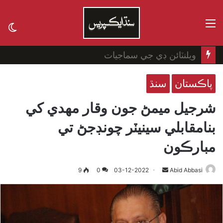
مينيو
ch
in
سيلفي ڪلچر
پاڪستان
سنڌ
شرجيل ميمڻ جون وقار مهدي کي
بنامقابلي سينيٽر چونڊجڻ تي
مبارڪون
9
0
03-12-2022
Send
Abid Abbasi
an
email