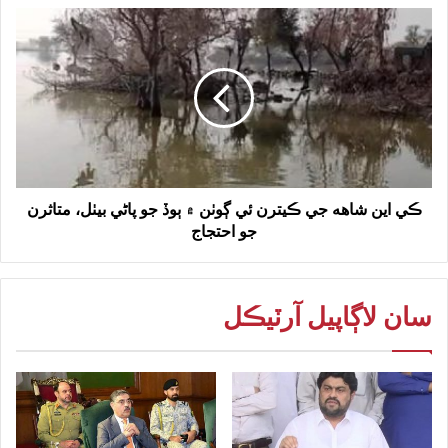
ڪي اين شاهه جي ڪيترن ئي ڳوٺن ۾ ٻوڏ جو پاڻي بيٺل، متاثرن
جو احتجاج
سان لاڳاپيل آرٽيڪل