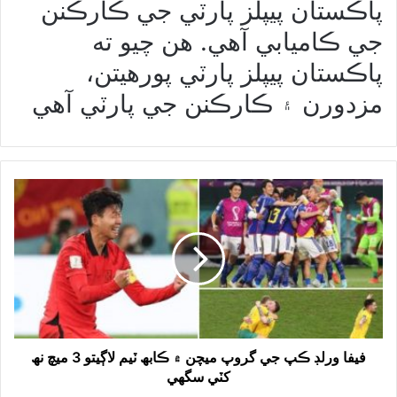
پاڪستان پيپلز پارٽي جي ڪارڪنن
جي ڪاميابي آهي. هن چيو ته
پاڪستان پيپلز پارٽي پورهيتن،
مزدورن ۽ ڪارڪنن جي پارٽي آهي
فيفا ورلڊ ڪپ جي گروپ ميچن ۾ ڪابھ ٽيم لاڳيتو 3 ميچ نھ
کٽي سگهي