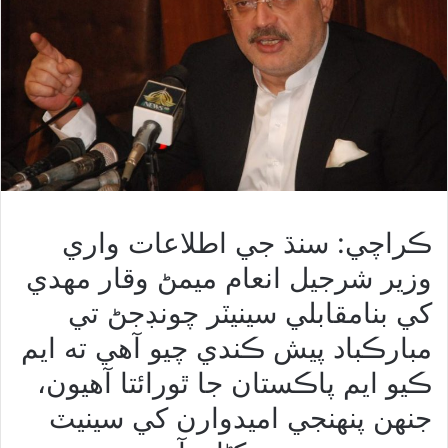
ڪراچي: سنڌ جي اطلاعات واري
وزير شرجيل انعام ميمڻ وقار مهدي
کي بنامقابلي سينيٽر چونڊجڻ تي
مبارڪباد پيش ڪندي چيو آهي ته ايم
ڪيو ايم پاڪستان جا ٿورائتا آهيون،
جنھن پنهنجي اميدوارن کي سينيٽ