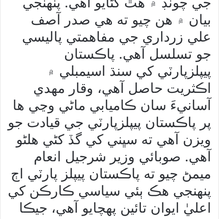
جي چونڊ ۾ هٿ کڻايو آهي. پنهنجي
بيان ۾ هن چيو ته هي صدر آصف
علي زرداري جي مفاهمتي پاليسي
جو تسلسل آهي. پاڪستان
پيپلزپارٽي کي سنڌ اسيمبلي ۾
اڪثريت حاصل آهي، وقار مهدي
آسانيءَ سان ڪاميابي ماڻي وڃي ها
پر پاڪستان پيپلزپارٽي جي قيادت جو
ويزن آهي ته سڀني کي گڏ کڻي هلڻو
آهي. صوبائي وزير شرجيل انعام
ميمڻ چيو ته پاڪستان پيپلز پارٽي اڄ
پنھنجي هڪ ٻئي سياسي ڪارڪن کي
اعليٰ ايوان تائين پھچايو آهي، جيڪا