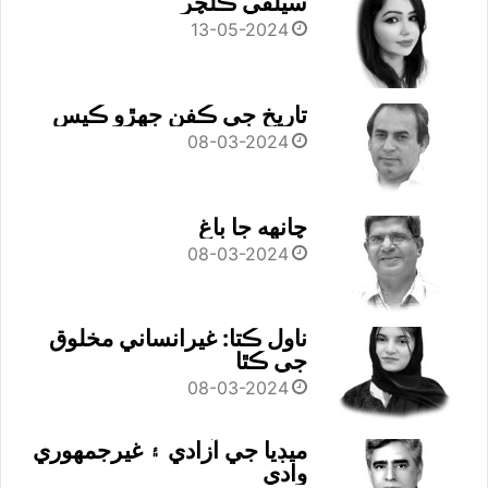
سيلفي ڪلچر
13-05-2024
تاريخ جي ڪفن جھڙو ڪيس
08-03-2024
چانهه جا باغ
08-03-2024
ناول ڪتا: غيرانساني مخلوق
جي ڪٿا
08-03-2024
ميڊيا جي آزادي ۽ غيرجمھوري
وادي