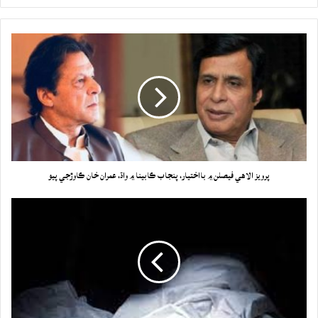
پرويز الاهي فيصلن ۾ بااختيار، پنجاب ڪابينا ۾ واڌ، عمران خان ڪاوڙجي پيو