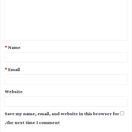
m
m
e
n
t
*
Name
*
*
Email
Website
Save my name, email, and website in this browser for
the next time I comment.