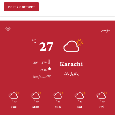
موسم
27
℃
Karachi
30º - 27º
75%
پکڙيل بادل
6.7 km/h
30
30
31
31
30
℃
℃
℃
℃
℃
Tue
Mon
Sun
Sat
Fri