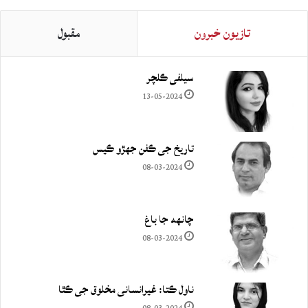
تازيون خبرون
مقبول
سيلفي ڪلچر
13-05-2024
تاريخ جي ڪفن جھڙو ڪيس
08-03-2024
چانهه جا باغ
08-03-2024
ناول ڪتا: غيرانساني مخلوق جي ڪٿا