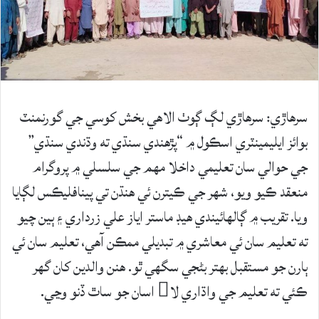
سرھاڙي: سرھاڙي لڳ ڳوٺ الاهي بخش کوسي جي گورنمنٽ
بوائز ايليمينٽري اسڪول ۾ “پڙهندي سنڌي ته وڌندي سنڌي”
جي حوالي سان تعليمي داخلا مهم جي سلسلي ۾ پروگرام
منعقد ڪيو ويو، شهر جي ڪيترن ئي هنڌن تي پينافليڪس لڳايا
ويا. تقريب ۾ ڳالهائيندي هيڊ ماستر اياز علي زرداري ۽ ٻين چيو
ته تعليم سان ئي معاشري ۾ تبديلي ممڪن آھي، تعليم سان ئي
ٻارن جو مستقبل بهتر بڻجي سگهي ٿو. هنن والدين کان گهر
ڪئي ته تعليم جي واڌاري لا اسان جو ساٿ ڏنو وڃي.