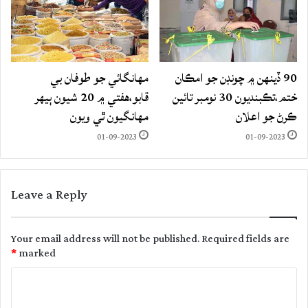
90 ڏينهن ۾ چونڊن جو امڪان
مهانگائي جو طوفان بي
ختم،تڪبنديون 30 نومبر تائين
قابو،هفتي ۾ 20 شيون ٻيهر
ڪرڻ جو اعلان
مهانگيون ٿي ويون
01-09-2023
01-09-2023
Leave a Reply
Your email address will not be published.
Required fields are
*
marked
C
o