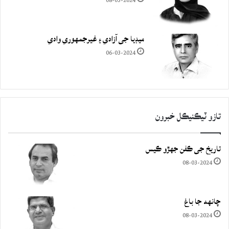
08-03-2024
ميڊيا جي آزادي ۽ غيرجمھوري وادي
06-03-2024
تازو ٽيڪنيڪل خبرون
تاريخ جي ڪفن جھڙو ڪيس
08-03-2024
چانهه جا باغ
08-03-2024