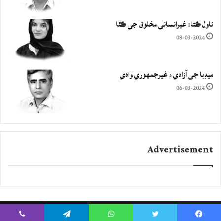
ناول ڪتا: غيرانساني مخلوق جي ڪٿا
08-03-2024
ميڊيا جي آزادي ۽ غيرجمھوري وادي
06-03-2024
Advertisement