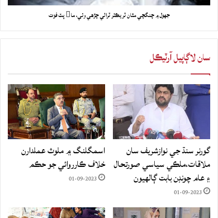
جهول ۾ چنگچي مٿان ٽريڪٽر ٽرالي چڙهي وئي، ما پٽ فوت
سان لاڳاپيل آرٽيڪل
گورنر سنڌ جي نوازشريف سان
اسمگلنگ ۾ ملوث عملدارن
ملاقات،ملڪي سياسي صورتحال
خلاف ڪارروائي جو حڪم
۽ عام چونڊن بابت ڳالهيون
01-09-2023
01-09-2023